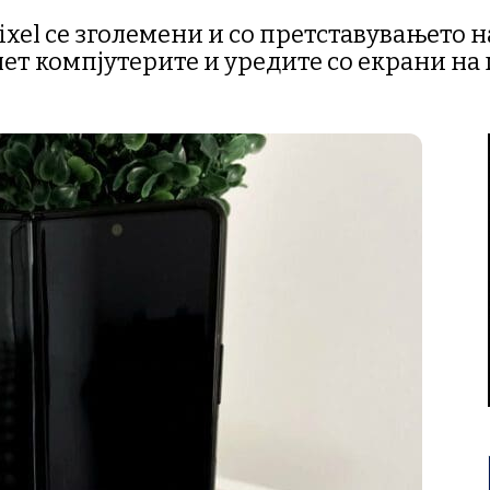
ixel се зголемени и со претставувањето н
лет компјутерите и уредите со екрани н