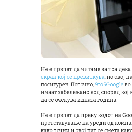
Не е првпат да читаме за тоа дека
екран кој се превиткува
, но овој 
посигурен. Поточно,
9to5Google
во 
имаат забележано код според кој 
да се очекува идната година.
Не е првпат да преку кодот на Go
претставување на уреди од компан
како точни и овој пат се смета ка