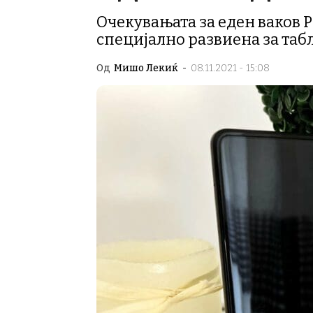
Очекувањата за еден ваков P
специјално развиена за таб
Од
Мишо Лекиќ
-
08.11.2021 - 15:08