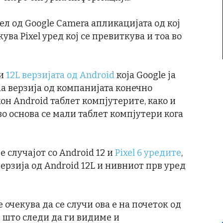
 дел од Google Camera апликацијата од кој
кува Pixel уред кој се превиткува и тоа во
 и
12L верзијата од Android
која Google ја
аа верзија од компанијата конечно
он Android таблет компјутерите, како и
во основа се мали таблет компјутери кога
е случајот со Android 12 и
Pixel 6 уредите
,
ерзија од Android 12L и нивниот прв уред
 очекува да се случи ова е на почеток од
т што следи да ги видиме и