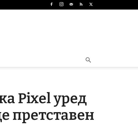
а Pixel уред
де претставен