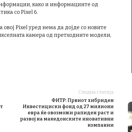
нформации, како и информациите од
ика со Pixel 6.
 овој Pixel уред нема да дојде со новите
апикселната камера од претходните модели,
Следна статија
ФИТР: Првиот хибриден
ат
Инвестициски фонд од 27 милиони
евра ќе овозможи рапиден раст и
развој на македонските иновативни
компании