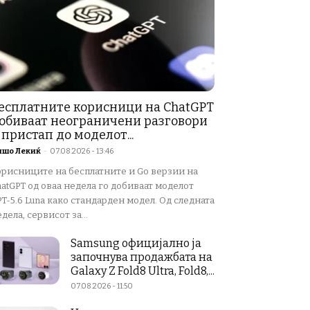
есплатните корисници на ChatGPT
обиваат неограничени разговори
 пристап до моделот...
ишо Лекиќ
-
07.08.2026 - 13:46
орисниците на бесплатните и Go верзии на
atGPT од оваа недела го добиваат моделот
T-5.6 Luna како стандарден модел. Од следната
дела, сервисот за...
Samsung официјално ја
започнува продажбата на
Galaxy Z Fold8 Ultra, Fold8,...
07.08.2026 - 11:50