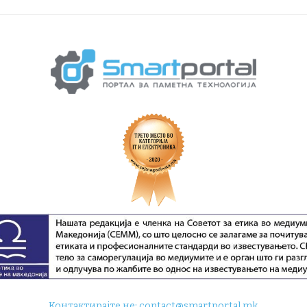
Контактирајте не:
contact@smartportal.mk