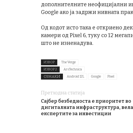
дополнителните неофицијални и
Google ако ја задржи нивната практ
Од кодот исто така е откриено дека
камери од Pixel 6, туку со 12 мег
што не изненадува.
ИЗВОР
The Verge
ИЗВОР 2
ArsTechnica
ОЗНАКИ
Android 12L
Google
Pixel
Претходна статија
Сајбер безбедноста е приоритет во
дигиталната инфраструктура, вел
експертите за инвестиции