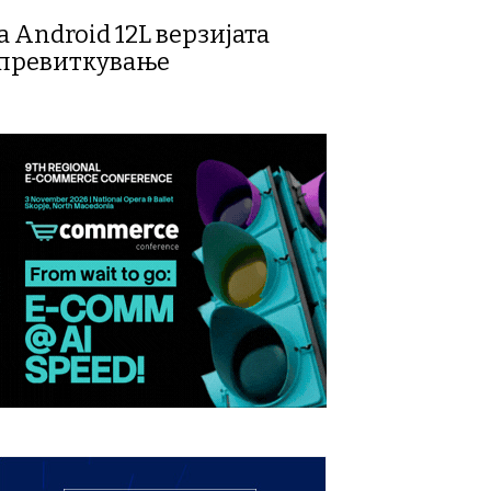
а Android 12L верзијата
а превиткување