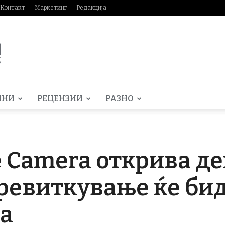
Контакт
Маркетинг
Редакција
МНИ
РЕЦЕНЗИИ
РАЗНО
 Camera открива дек
превиткување ќе би
на