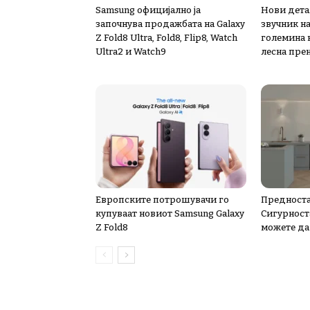
Samsung официјално ја
Нови дета
започнува продажбата на Galaxy
звучник н
Z Fold8 Ultra, Fold8, Flip8, Watch
големина к
Ultra2 и Watch9
лесна пре
Европските потрошувачи го
Предноста
купуваат новиот Samsung Galaxy
Сигурноста
Z Fold8
можете да