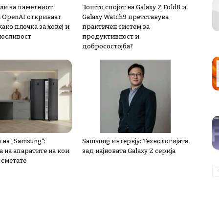
ли за паметниот
Зошто спојот на Galaxy Z Fold8 и
а OpenAI откриваат
Galaxy Watch9 претставува
ако плочка за хокеј и
практичен систем за
носливост
продуктивност и
добросостојба?
 на „Samsung“:
Samsung интервју: Технологијата
 на апаратите на кои
зад најновата Galaxy Z серија
 сметате