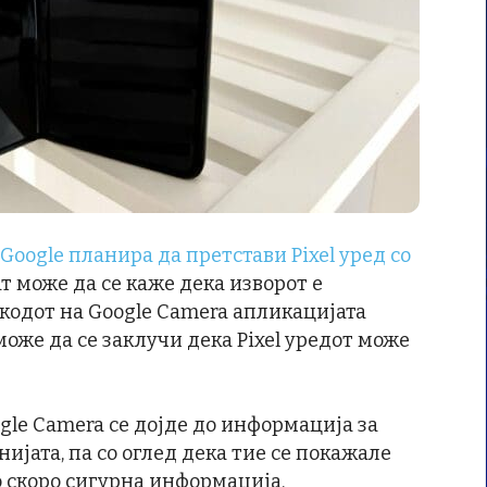
Google планира да претстави Pixel уред со
пат може да се каже дека изворот е
кодот на Google Camera апликацијата
може да се заклучи дека Pixel уредот може
ogle Camera се дојде до информација за
ијата, па со оглед дека тие се покажале
ко скоро сигурна информација.