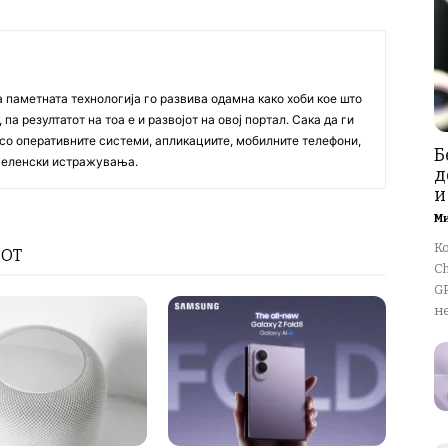
а паметната технологија го развива одамна како хоби кое што
па резултатот на тоа е и развојот на овој портал. Сака да ги
со оперативните системи, апликациите, мобилните телефони,
Б
вселенски истражувања.
д
и
М
К
РОТ
Ch
GP
не