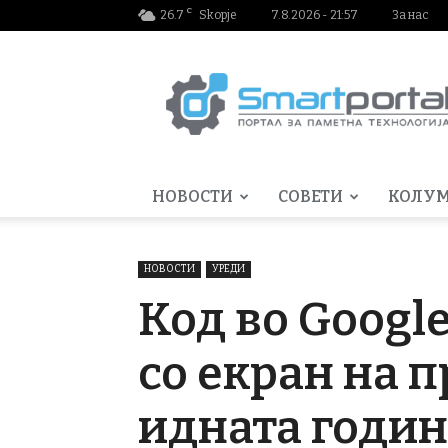
C
26.7
Skopje
7.8.2026 - 21:57
За нас
Smartportal.mk
НОВОСТИ
СОВЕТИ
КОЛУ
НОВОСТИ
УРЕДИ
Код во Google
со екран на 
идната годи