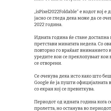
„isPixel2022Foldable“ е кодот кој е
јасно се гледа дека може да се оче
2022 година.
Идната година ќе стане достапна
претстави минатата недела. Со ов
повторно го враќаат вниманието к
уредите кои се преклопуваат кои 
се отворени.
Се очекува дека исто како што беш
Google ќе ја пушти официјалната в
со екран кој се превиткува.
Периодот од идната година кога се
пролетта, но останува во периодо