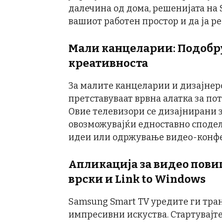
далечина од дома, решенијата на
вашиот работен простор и да ја р
Мали канцеларии: Подобру
креативноста
За малите канцеларии и дизајнер
претставуваат врвна алатка за по
Овие телевизори се дизајнирани з
овозможувајќи едноставно споде
идеи или одржување видео-конф
Апликација за видео пови
врски и Link to Windows
Samsung Smart TV уредите ги тр
импресивни искуства. Стартувајте