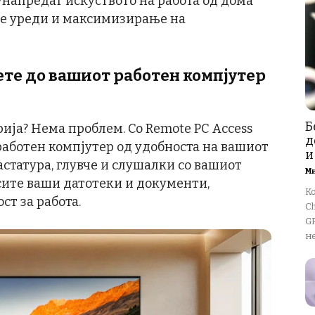
унапредат искуството на работа од дома
те уреди и максимизирање на
ете до вашиот работен компјутер
Б
рија? Нема проблем. Со Remote PC Access
д
работен компјутер од удобноста на вашиот
и
тастатура, глувче и слушалки со вашиот
М
сите ваши датотеки и документи,
К
ст за работа.
Ch
GP
не