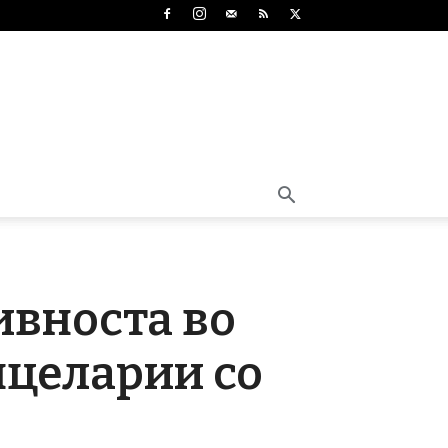
ивноста во
нцеларии со