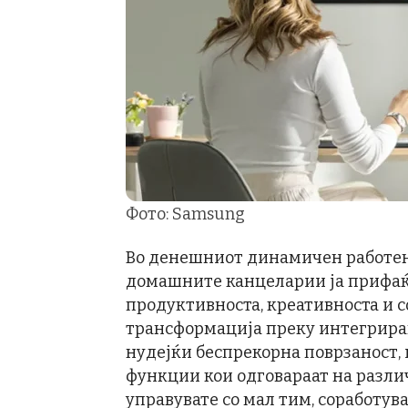
Фото: Samsung
Во денешниот динамичен работен 
домашните канцеларии ја прифаќаа
продуктивноста, креативноста и с
трансформација преку интегрирањ
нудејќи беспрекорна поврзаност,
функции кои одговараат на разли
управувате со мал тим, соработув