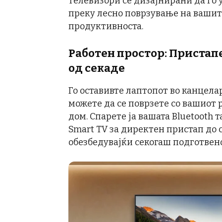
телевизори се дизајнирани да го 
преку лесно поврзување на ваши
продуктивноста.
Работен простор: Пристап
од секаде
Го оставивте лаптопот во канцела
можете да се поврзете со вашиот 
дом. Спарете ја вашата Bluetooth 
Smart TV за директен пристап до 
обезбедувајќи секогаш подготвено