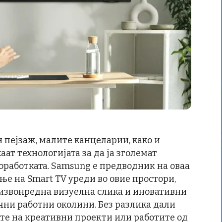
пејзаж, малите канцеларии, како и
т технологијата за да ја зголемат
оработката. Samsung е предводник на оваа
е на Smart TV уреди во овие простори,
 извонредна визуелна слика и иновативни
чни работни околини. Без разлика дали
ате на креативни проекти или работите од