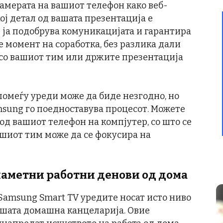
камерата на вашиот телефон како веб-
кој детал од вашата презентација е
т ја подобрува комуникацијата и гарантира
 момент на соработка, без разлика дали
 со вашиот тим или држите презентација
омеѓу уреди може да биде незгодно, но
msung го поедноставува процесот. Можете
д вашиот телефон на компјутер, со што се
ашиот тим може да се фокусира на
аметни работни денови од дома
 Samsung Smart TV уредите носат исто ниво
вашата домашна канцеларија. Овие