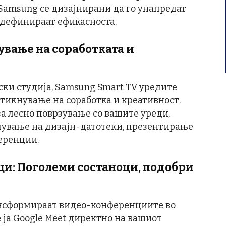
 Samsung се дизајнирани да го унапредат
едефинираат ефикасноста.
вање на соработката и
ски студија, Samsung Smart TV уредите
ттикнување на соработка и креативност.
а лесно поврзување со вашите уреди,
лување на дизајн-датотеки, презентирање
еренции.
ци: Поголеми состаноци, подобри
ансформираат видео-конференциите во
 ја Google Meet директно на вашиот