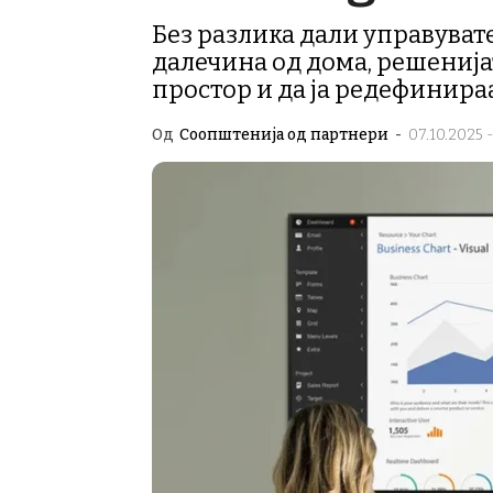
Без разлика дали управуват
далечина од дома, решенија
простор и да ја редефинира
Од
Соопштенија од партнери
-
07.10.2025 -