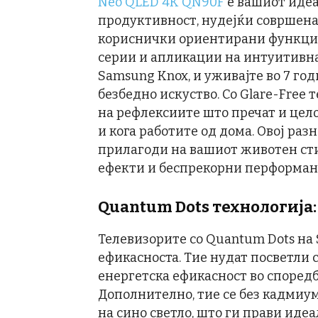
Neo QLED 4K QN90F
е вашиот идеа
продуктивност, нудејќи совршена
кориснички ориентирани функции
серии и апликации на интуитивна
Samsung Knox, и уживајте во 7 го
безбедно искуство. Со Glare-Free 
на рефлексиите што пречат и цело
и кога работите од дома. Овој раз
прилагоди на вашиот животен ст
ефекти и беспрекорни перформанс
Quantum Dots технологија
Телевизорите со Quantum Dots на 
ефикасноста. Тие нудат посветли 
енергетска ефикасност во според
Дополнително, тие се без кадмиу
на сино светло, што ги прави идеа