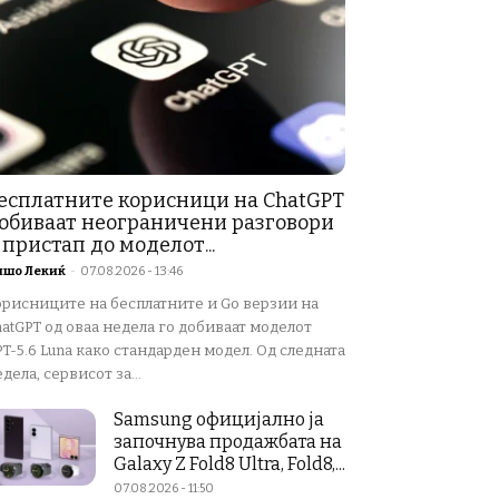
есплатните корисници на ChatGPT
обиваат неограничени разговори
 пристап до моделот...
ишо Лекиќ
-
07.08.2026 - 13:46
орисниците на бесплатните и Go верзии на
atGPT од оваа недела го добиваат моделот
T-5.6 Luna како стандарден модел. Од следната
дела, сервисот за...
Samsung официјално ја
започнува продажбата на
Galaxy Z Fold8 Ultra, Fold8,...
07.08.2026 - 11:50