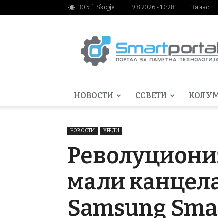
C
30.5
Skopje
9.8.2026 - 10:28
За нас
Smartportal.mk
НОВОСТИ
СОВЕТИ
КОЛУ
НОВОСТИ
УРЕДИ
Револуциони
мали канцел
Samsung Smar