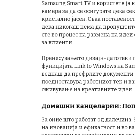
Samsung Smart TV и користете ја 
камера за да се осигурате дека се
кристално јасен. Оваа поставенос
дека никогаш нема да пропуштите
сте во процес на размена на идеи
за клиенти.
Пренесувањето дизајн-датотеки п
функцијата Link to Windows на Sa
веднаш да префрлите документи о
поедноставува работниот тек и в
оживување на креативните идеи.
Домашни канцеларии: Поп
За оние што работат од далечина,
на иновација и ефикасност и во 