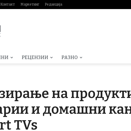
Контакт
Маркетинг
Редакција
МНИ
РЕЦЕНЗИИ
РАЗНО
зирање на продукт
арии и домашни ка
t TVs