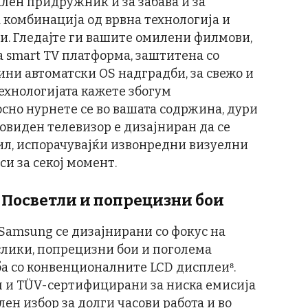
лен придружник и за забава и за
 комбинација од врвна технологија и
. Гледајте ги вашите омилени филмови,
 smart TV платформа, заштитена со
дини автоматски OS надградби, за свежо и
технологијата кажете збогум
сно нурнете се во вашата содржина, дури
новиден телевизор е дизајниран да се
ил, испорачувајќи извонредни визуелни
и за секој момент.
: Посветли и попрецизни бои
Samsung се дизајнирани со фокус на
слики, попрецизни бои и поголема
ба со конвенционалните LCD дисплеи⁸.
м и TÜV-сертифицирани за ниска емисија
лен избор за долги часови работа и во