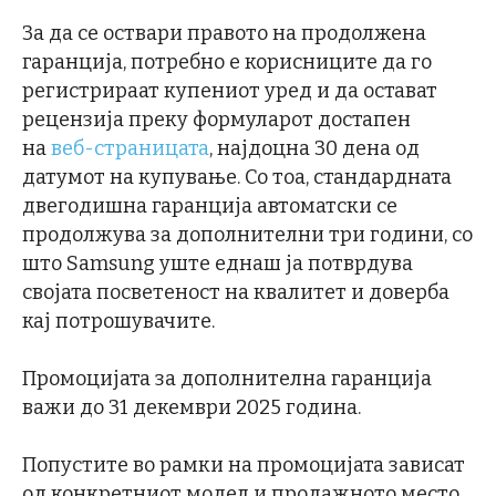
За да се оствари правото на продолжена
гаранција, потребно е корисниците да го
регистрираат купениот уред и да остават
рецензија преку формуларот достапен
на
веб-страницата
, најдоцна 30 дена од
датумот на купување. Со тоа, стандардната
двегодишна гаранција автоматски се
продолжува за дополнителни три години, со
што Samsung уште еднаш ја потврдува
својата посветеност на квалитет и доверба
кај потрошувачите.
Промоцијата за дополнителна гаранција
важи до 31 декември 2025 година.
Попустите во рамки на промоцијата зависат
од конкретниот модел и продажното место,