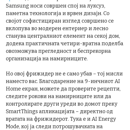
Samsung носи совршен спој на луксуз,
паметна технологија и врвен дизајн. Со
својот софистициран изглед совршено се
вклопува во модерен ентериер и лесно
станува централниот елемент на секој дом,
додека практичната четири-вратна поделба
овозможува прегледност и беспрекорна
организација на намирниците.
Но овој фрижидер не е само убав – тој мисли
наместо вас. Благодарение на 9-инчниот AI
Home екран, можете да проверите рецепти,
следите рокови на намирниците или да
контролирате други уреди во домот преку
SmartThings апликацијата – директно од
вратата на фрижидерот. Тука е и AI Energy
Mode, кој ја следи потрошувачката на