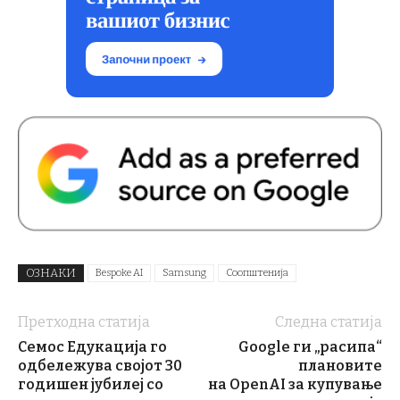
ОЗНАКИ
Bespoke AI
Samsung
Соопштенија
Претходна статија
Следна статија
Семос Едукација го
Google ги „расипа“
одбележува својот 30
плановите
годишен јубилеј со
на OpenAI за купување