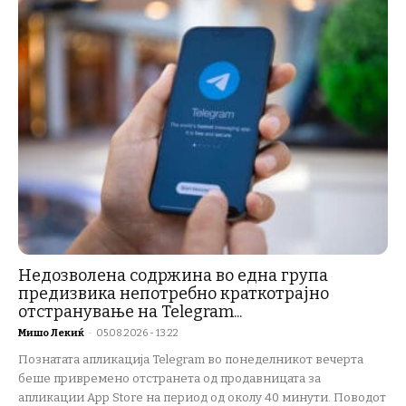
Недозволена содржина во една група
предизвика непотребно краткотрајно
отстранување на Telegram...
Мишо Лекиќ
-
05.08.2026 - 13:22
Познатата апликација Telegram во понеделникот вечерта
беше привремено отстранета од продавницата за
апликации App Store на период од околу 40 минути. Поводот