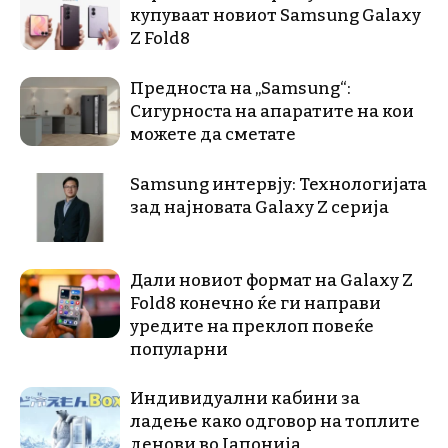
купуваат новиот Samsung Galaxy
Z Fold8
Предноста на „Samsung“:
Сигурноста на апаратите на кои
можете да сметате
Samsung интервју: Технологијата
зад најновата Galaxy Z серија
Дали новиот формат на Galaxy Z
Fold8 конечно ќе ги направи
уредите на преклоп повеќе
популарни
Индивидуални кабини за
ладење како одговор на топлите
денови во Јапонија