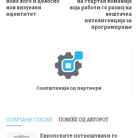
ново лого и целосно
на стартап команија
нов визуелен
која работи со развој на
идентитет
вештачка
интелигенција за
програмирање
Соопштенија од партнери
ПОВРЗАНИ СТАТИИ
ПОВЕЌЕ ОД АВТОРОТ
Европските потрошувачи го