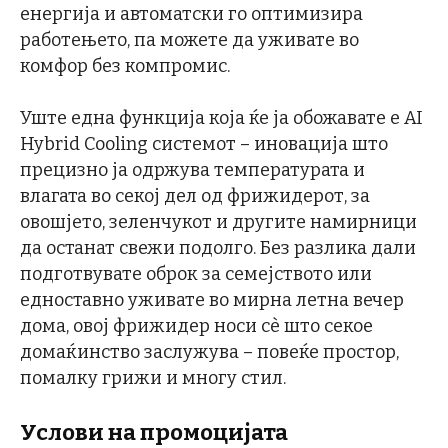
енергија и автоматски го оптимизира
работењето, па можете да уживате во
комфор без компромис.
Уште една функција која ќе ја обожавате е AI
Hybrid Cooling системот – иновација што
прецизно ја одржува температурата и
влагата во секој дел од фрижидерот, за
овошјето, зеленчукот и другите намирници
да останат свежи подолго. Без разлика дали
подготвувате оброк за семејството или
едноставно уживате во мирна летна вечер
дома, овој фрижидер носи сè што секое
домаќинство заслужува – повеќе простор,
помалку грижи и многу стил.
Услови на промоцијата