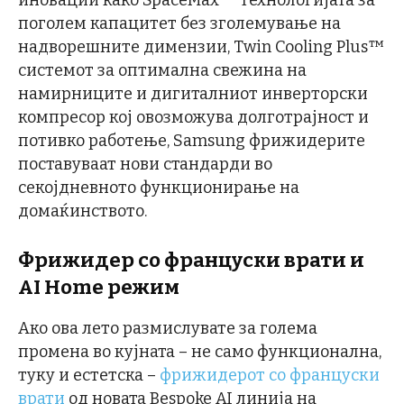
поголем капацитет без зголемување на
надворешните димензии, Twin Cooling Plus™
системот за оптимална свежина на
намирниците и дигиталниот инверторски
компресор кој овозможува долготрајност и
потивко работење, Samsung фрижидерите
поставуваат нови стандарди во
секојдневното функционирање на
домаќинството.
Фрижидер со француски врати и
AI Home режим
Ако ова лето размислувате за голема
промена во кујната – не само функционална,
туку и естетска –
фрижидерот со француски
врати
од новата Bespoke AI линија на