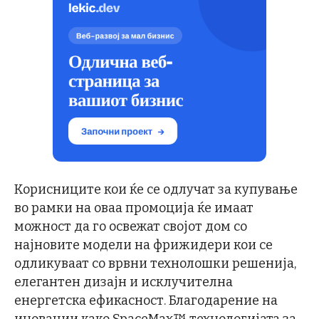
Корисниците кои ќе се одлучат за купување
во рамки на оваа промоција ќе имаат
можност да го освежат својот дом со
најновите модели на фрижидери кои се
одликуваат со врвни технолошки решенија,
елегантен дизајн и исклучителна
енергетска ефикасност. Благодарение на
иновации како SpaceMax™ технологијата за