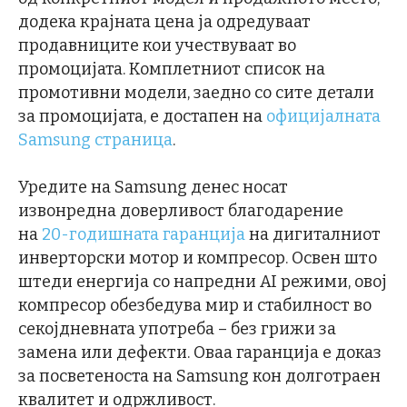
додека крајната цена ја одредуваат
продавниците кои учествуваат во
промоцијата. Комплетниот список на
промотивни модели, заедно со сите детали
за промоцијата, е достапен на
официјалната
Samsung страница
.
Уредите на Samsung денес носат
извонредна доверливост благодарение
на
20-годишната гаранција
на дигиталниот
инверторски мотор и компресор. Освен што
штеди енергија со напредни AI режими, овој
компресор обезбедува мир и стабилност во
секојдневната употреба – без грижи за
замена или дефекти. Оваа гаранција е доказ
за посветеноста на Samsung кон долготраен
квалитет и одржливост.