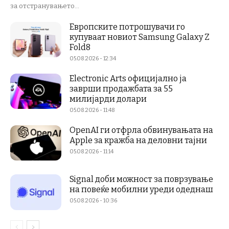
за отстранувањето...
Европските потрошувачи го
купуваат новиот Samsung Galaxy Z
Fold8
05.08.2026 - 12:34
Electronic Arts официјално ја
заврши продажбата за 55
милијарди долари
05.08.2026 - 11:48
OpenAI ги отфрла обвинувањата на
Apple за кражба на деловни тајни
05.08.2026 - 11:14
Signal доби можност за поврзување
на повеќе мобилни уреди одеднаш
05.08.2026 - 10:36