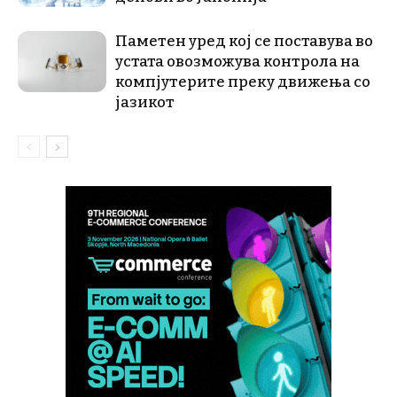
Паметен уред кој се поставува во
устата овозможува контрола на
компјутерите преку движења со
јазикот