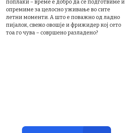
поплаки – време е добро да се подготвиме и
опремиме за целосно уживање во сите
летни моменти. А што е поважно од ладно
пијалок, свежо овошје и фрижидер кој сето
тоа го чува – совршено разладено?