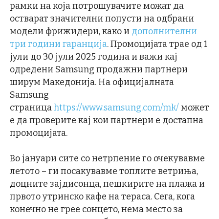
рамки на која потрошувачите можат да
остварат значителни попусти на одбрани
модели фрижидери, како и
дополнителни
три години гаранција
. Промоцијата трае од 1
јули до 30 јули 2025 година и важи кај
одредени Samsung продажни партнери
ширум Македонија. На официјалната
Samsung
страница
https://www.samsung.com/mk/
может
е да проверите кај кои партнери е достапна
промоцијата.
Во јануари сите со нетрпение го очекувавме
летото – ги посакувавме топлите ветриња,
доцните зајдисонца, пешкирите на плажа и
првото утринско кафе на тераса. Сега, кога
конечно не грее сонцето, нема место за