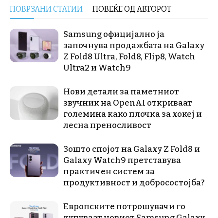
ПОВРЗАНИ СТАТИИ
ПОВЕЌЕ ОД АВТОРОТ
Samsung официјално ја
започнува продажбата на Galaxy
Z Fold8 Ultra, Fold8, Flip8, Watch
Ultra2 и Watch9
Нови детали за паметниот
звучник на OpenAI откриваат
големина како плочка за хокеј и
лесна преносливост
Зошто спојот на Galaxy Z Fold8 и
Galaxy Watch9 претставува
практичен систем за
продуктивност и добросостојба?
Европските потрошувачи го
купуваат новиот Samsung Galaxy