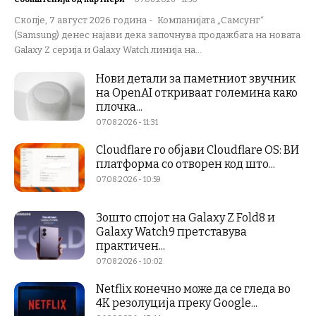
Скопје, 7 август 2026 година - Компанијата „Самсунг“
(Samsung) денес најави дека започнува продажбата на новата
Galaxy Z серија и Galaxy Watch линија на...
Нови детали за паметниот звучник
на OpenAI откриваат големина како
плочка...
07.08.2026 - 11:31
Cloudflare го објави Cloudflare OS: ВИ
платформа со отворен код што...
07.08.2026 - 10:59
Зошто спојот на Galaxy Z Fold8 и
Galaxy Watch9 претставува
практичен...
07.08.2026 - 10:02
Netflix конечно може да се гледа во
4K резолуција преку Google...