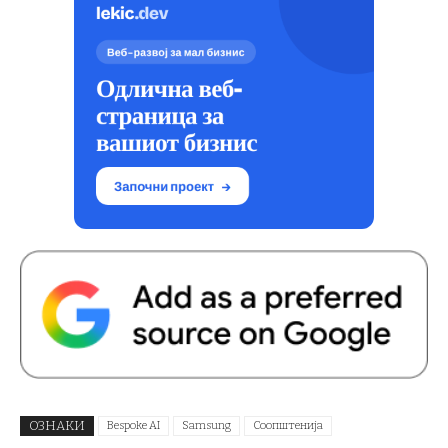
ОЗНАКИ
Bespoke AI
Samsung
Соопштенија