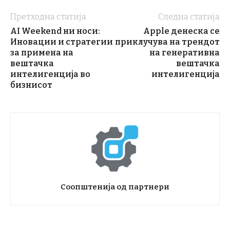
Претходна статија
Следна статија
AI Weekend ни носи:
Apple денеска се
Иновации и стратегии
приклучува на трендот
за примена на
на генеративна
вештачка
вештачка
интелигенција во
интелигенција
бизнисот
Соопштенија од партнери