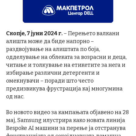
Скопје, 7 јуни 2024 г.
– Перењето валкани
алишта може да биде напорно –
раздвојување на алиштата по боја,
одделување на облеката за возрасни и деца,
читање и толкување на етикетите за нега и
избирање различни детергенти и
омекнувачи – поради што често
предизвикува фрустрација кај многумина
од нас.
Во новото видео за кампањата објавено на 28
мај, Samsung илустрира како новата линија
Bespoke AI машини за перење ја отстранува
фрустрацијата од секојдневната домашна