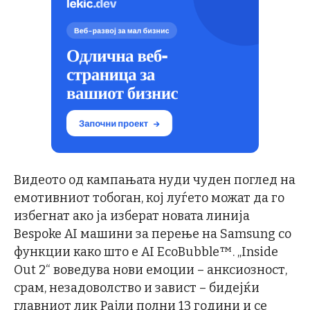
Видеото од кампањата нуди чуден поглед на
емотивниот тобоган, кој луѓето можат да го
избегнат ако ја изберат новата линија
Bespoke AI машини за перење на Samsung со
функции како што е AI EcoBubble™. „Inside
Out 2“ воведува нови емоции – анксиозност,
срам, незадоволство и завист – бидејќи
главниот лик Рајли полни 13 години и се