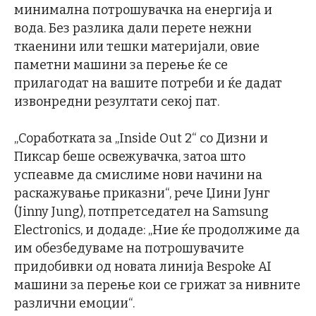
минимална потрошувачка на енергија и
вода. Без разлика дали перете нежни
ткаенини или тешки материјали, овие
паметни машини за перење ќе се
прилагодат на вашите потреби и ќе дадат
извонредни резултати секој пат.
„Соработката за „Inside Out 2“ со Дизни и
Пиксар беше освежувачка, затоа што
успеавме да смислиме нови начини на
раскажување приказни“, рече Џини Јунг
(Jinny Jung), потпретседател на Samsung
Electronics, и додаде: „Ние ќе продолжиме да
им обезбедуваме на потрошувачите
придобивки од новата линија Bespoke AI
машини за перење кои се грижат за нивните
различни емоции“.