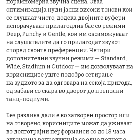
порамномерна звучна сцена. Оваа
оптимизација нуди јасни високи тонови кои
се слушаат чисто, додека двојните вуфери
испорачуваат прилагодлив бас со режими
Deep, Punchy и Gentle, кои им овозможуваат
на слушателите да го прилагодат звукот
според своите преференции. Четири
дополнителни звучни режими — Standard,
Wide, Stadium и Outdoor — им дозволуваат на
корисниците уште подобро сетирање
на аудиото за да одговара на секоја пригода,
од забави со скара во дворот до преполни
танц-подиуми.
Без разлика дали е во затворен простор или
на отворено, корисниците можат да уживаат
во долготрајни перформанси со до 18 часа
автономна репродукција со едно полнење.