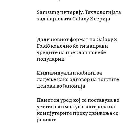
Samsung интервју: Технологијата
зад најновата Galaxy Z серија
Дали новиот формат на Galaxy Z
Fold8 конечно ќе ги направи
уредите на преклоп повеќе
популарни
Индивидуални кабини за
ладење како одговор на топлите
денови во Јапонија
Паметен уред кој се поставува во
устата овозможува контрола на
компјутерите преку движења со
јазикот