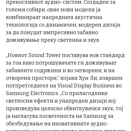
преносливиот аудио-систем. Создаден за
големи собири, овие нови модели ја
комбинираат напредната акустична
технологија со динамичен, модерен дизајн
за да понудат импресивно забавно
доживување преку светлина и звук.
„Новиот Sound Tower поставува нов стандард
за тоа како потрошувачите ги доживуваат
забавните содржини и во затворени, и на
отворени простори,“ изјави Хун Ли, извршен
потпретседател на Visual Display Business во
Samsung Electronics. „Со прилагодливи
светлосни ефекти и унапреден дизајн кој
произведува целосно обвиткувачки звук, тој
ја нагласува посветеноста на Samsung за
обезбедување на иновативните аудио-