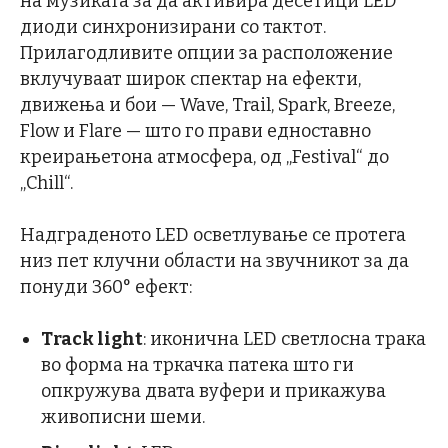
на музиката за да активира десетици LED
диоди синхронизирани со тактот.
Прилагодливите опции за расположение
вклучуваат широк спектар на ефекти,
движења и бои — Wave, Trail, Spark, Breeze,
Flow и Flare — што го прави едноставно
креирањетона атмосфера, од „Festival“ до
„Chill“.
Надграденото LED осветлување се протега
низ пет клучни области на звучникот за да
понуди 360° ефект:
Track light
: иконична LED светлосна трака
во форма на тркачка патека што ги
опкружува двата вуфери и прикажува
живописни шеми.