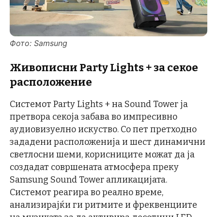
Фото: Samsung
Живописни Party Lights +
з
а секое
расположение
Системот Party Lights + на Sound Tower ја
претвора секоја забава во импресивно
аудиовизуелно искуство. Со пет претходно
зададени расположенија и шест динамични
светлосни шеми, корисниците можат да ја
создадат совршената атмосфера преку
Samsung Sound Tower апликацијата.
Системот реагира во реално време,
анализирајќи ги ритмите и фреквенциите