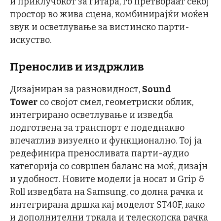
и приклучокот за гитара, го претвораат секој
простор во жива сцена, комбинирајќи моќен
звук и осветлување за вистинско парти-
искуство.
Пренослив и издржлив
Дизајниран за разновидност,
Sound
Tower
со својот смел, геометриски облик,
интегрирано осветлување и изведба
подготвена за транспорт е подеднакво
впечатлив визуелно и функционално. Тој ја
редефинира преносливата парти-аудио
категорија со совршен баланс на моќ, дизајн
и удобност. Новите модели ја носат и Grip &
Roll изведбата на Samsung, со долна рачка и
интегрирана дршка кај моделот ST40F, како
и дополнителни тркала и телескопска рачка