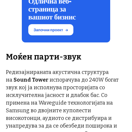
Моќен парти-звук
Редизајнираната акустична структура
на
Sound Tower
испорачува до 240W богат
звук кој ја исполнува просторијата со
исклучителна јасност и длабок бас. Со
примена на Waveguide технологијата на
Samsung во двојните куполести
високотонци, аудиото се дистрибуира и
унапредува за да се обезбеди поширока и