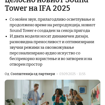
Tower на IFA 2025
Со моќен звук, прилагодливо осветлување и
продолжено време на репродукција, новиот
Sound Tower е создаден за секоја пригода
И двата модели носат динамичен дизајн,
разновидна преносливост и оптимизирани
звучни режими за овозможување
персонализирано аудио искуство со
беспрекорно користење и во затворен и на
отворен простор
Од
Соопштенија од партнери
-
03.09.2025 - 11:55