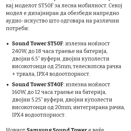
кај моделот ST50F за лесна мобилност. Секој
модел е дизајниран да обезбеди напредно
аудио-искуство што одговара на различни
потреби:
Sound Tower ST50F
: излезна моќност
240W, до 18 часа траење на батерија,
двојни 6.5” вуфери, двојни куполести
високотонци од 25mm, телескопска рачка
+ тркала, IPX4 водоотпорност.
Sound Tower ST40F
: излезна моќност
160W, до 12 часа траење на батерија,
двојни 5.25” вуфери, двојни куполести
високотонци од 20mm, интегрирана рачка,
IPX4 водоотпорност.
Новиот
Samsung Sound Tower
е веќе