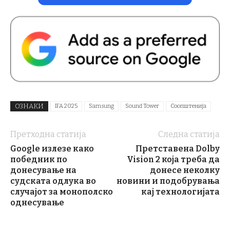
ОЗНАКИ
IFA 2025
Samsung
Sound Tower
Соопштенија
Претходна статија
Следна статија
Google излезе како
Претставена Dolby
победник по
Vision 2 која треба да
донесување на
донесе неколку
судската одлука во
новини и подобрувања
случајот за монополско
кај технологијата
однесување