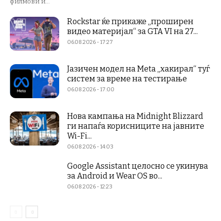
филмови и...
Rockstar ќе прикаже „проширен
видео материјал“ за GTA VI на 27...
06.08.2026 - 17:27
Јазичен модел на Meta „хакирал“ туѓ
систем за време на тестирање
06.08.2026 - 17:00
Нова кампања на Midnight Blizzard
ги напаѓа корисниците на јавните
Wi-Fi...
06.08.2026 - 14:03
Google Assistant целосно се укинува
за Android и Wear OS во...
06.08.2026 - 12:23