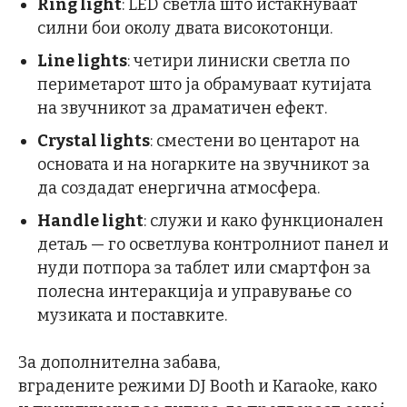
Ring light
: LED светла што истакнуваат
силни бои околу двата високотонци.
Line lights
: четири линиски светла по
периметарот што ја обрамуваат кутијата
на звучникот за драматичен ефект.
Crystal lights
: сместени во центарот на
основата и на ногарките на звучникот за
да создадат енергична атмосфера.
Handle light
: служи и како функционален
детаљ — го осветлува контролниот панел и
нуди потпора за таблет или смартфон за
полесна интеракција и управување со
музиката и поставките.
За дополнителна забава,
вградените режими DJ Booth и Karaoke, како