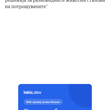
решенија за разновидните животни стилови
на потрошувачите.“