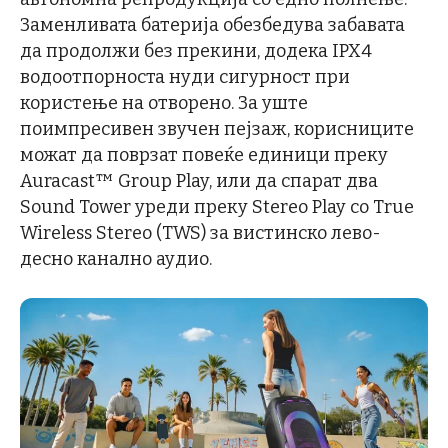
Заменливата батерија обезбедува забавата
да продолжи без прекини, додека IPX4
водоотпорноста нуди сигурност при
користење на отворено. За уште
поимпресивен звучен пејзаж, корисниците
можат да поврзат повеќе единици преку
Auracast™ Group Play, или да спарат два
Sound Tower уреди преку Stereo Play со True
Wireless Stereo (TWS) за вистинско лево-
десно канално аудио.