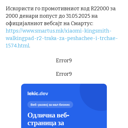
Искористи го промотивниот код R22000 за
2000 денари попуст до 31.05.2025 на
официјалниот вебсајт на Смартус:
https://www.smartus.mk/xiaomi-kingsmith-
walkingpad-r2-traka-za-peshachee-i-trchae-
1574.html
.
Error9
Error9