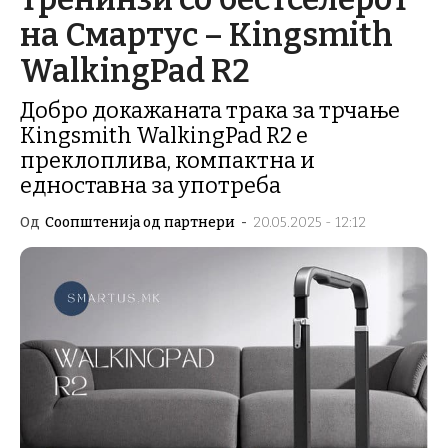
на Смартус – Kingsmith
WalkingPad R2
Добро докажаната трака за трчање
Kingsmith WalkingPad R2 е
преклоплива, компактна и
едноставна за употреба
Од
Соопштенија од партнери
-
20.05.2025 - 12:12