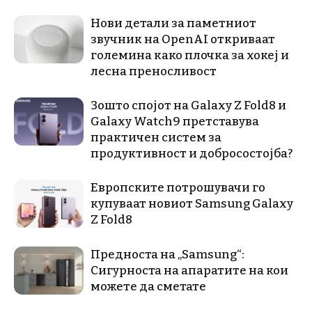
Нови детали за паметниот
звучник на OpenAI откриваат
големина како плочка за хокеј и
лесна преносливост
Зошто спојот на Galaxy Z Fold8 и
Galaxy Watch9 претставува
практичен систем за
продуктивност и добросостојба?
Европските потрошувачи го
купуваат новиот Samsung Galaxy
Z Fold8
Предноста на „Samsung“:
Сигурноста на апаратите на кои
можете да сметате