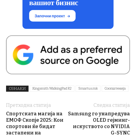
ОЗНАКИ
Kingsmith WalkingPad R2
Smartus.mk
Соопштенија
Претходна статија
Следна статија
Спортската магија на
Samsung го унапредува
ЕМОФ Скопје 2025: Кои
OLED гејминг-
спортови ќе бидат
искуството со NVIDIA
застапени на
G-SYNC