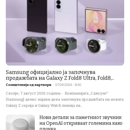
Samsung официјално ја започнува
продажбата на Galaxy Z Fold8 Ultra, Fold8,...
Соопштенија од партнери
-
07.08.2026 - 11:50
Скопје, 7 август 2026 година - Компанијата „Самсунг“
(Samsung) денес најави дека започнува продажбата на новата
Galaxy Z серија и Galaxy Watch линија на...
Нови детали за паметниот звучник
на OpenAI откриваат големина како
плочка...