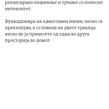
релаксирано пешачење и трчање со полесен
интензитет.
Функционира на едноставен начин, лесно се
преклопува, а со помош на двете тркалца
лесно ќе ја пренесете од една во друга
просторија во домот.