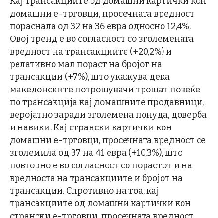
Кај трансакциите од домашни картички кон
домашни е-трговци, просечната вредност
пораснала од 32 на 36 евра односно 12,4%.
Овој тренд е во согласност со зголемената
вредност на трансакциите (+20,2%) и
релативно мал пораст на бројот на
трансакции (+7%), што укажува дека
македонските потрошувачи трошат повеќе
по трансакција кај домашните продавници,
веројатно заради зголемена понуда, доверба
и навики. Кај странски картички кон
домашни е-трговци, просечната вредност се
зголемила од 37 на 41 евра (+10,3%), што
повторно е во согласност со порастот и на
вредноста на трансакциите и бројот на
трансакции. Спротивно на тоа, кај
трансакциите од домашни картички кон
странски е-трговци, просечната вредност