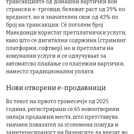
трансакциите од домашни картички кон
странски е-трговци, бележат раст од 29% по
вредност, но и значителен скок од 43% по
број на трансакции. Сѐ поголем број
Македонци користат претплатнички услуги,
како што се дигитални содржини (стриминг
платформи, софтвер), но и претплати на
комунални услуги и се одлучуваат за
автоматско плаќање со платежни картички,
наместо традиционални уплати.
Нови отворени е-продавници
Во текот на првото тромесечје од 2025
година, регистрирани се 65 новоотворени
онлајн продажни места, што претставува
значаен показател за зголемена понуда и
заинтересираност на бизнисите да влезат во