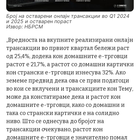
Број на остварени онлајн трансакции во Q1 2024
и 2025 и остварен пораст
Извор: НБРСМ
„Вредноста на вкупните реализирани онлајн
трансакции во првиот квартал бележи раст
од 25,4%, додека кон домашните е-трговци
растот е 21,7%, а растот со домашни картички
кон странски е-трговци изнесува 32%. Ако
земеме предвид дека ова се први податоци
во кои се вклучени и трансакциите кон Тему,
може да констатираме дека и растот кон
домашните е-трговци, како со домашни и
така со странски картички е на солидно
ниво. Што се однесува до бројот на
трансакции очекувано, растот кон
домашните е-трговци е значително помал