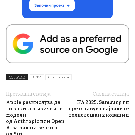
ОЗНАКИ
АЕТМ
Соопштенија
Претходна статија
Следна статија
Apple размислува да
IFA 2025: Samsung ги
ги користи јазичните
претставува најновите
модели
технолошки иновации
од Anthropic или Open
AI за новата верзија
од Siri