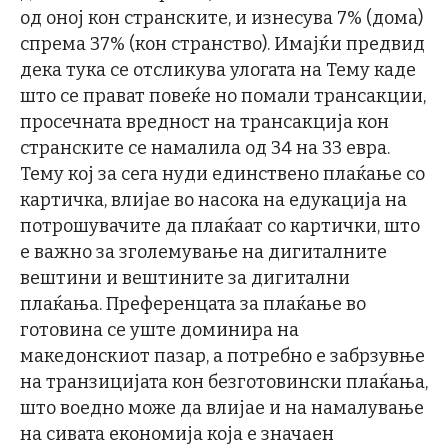
од оној кон странските, и изнесува 7% (дома)
спрема 37% (кон странство). Имајќи предвид
дека тука се отсликува улогата на Тему каде
што се прават повеќе но помали трансакции,
просечната вредност на трансакција кон
странските се намалила од 34 на 33 евра.
Тему кој за сега нуди единствено плаќање со
картичка, влијае во насока на едукација на
потрошувачите да плаќаат со картички, што
е важно за зголемување на дигиталните
вештини и вештините за дигитални
плаќања. Преференцата за плаќање во
готовина се уште доминира на
македонскиот пазар, а потребно е забрзувње
на транзицијата кон безготовински плаќања,
што воедно може да влијае и на намалување
на сивата економија која е значаен