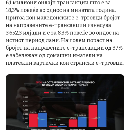
6,1 милиони онлајн трансакции што е за
18,3% повеќе во однос на минатата година.
Притоа кон македонските е-трговци бројот
на направените е-трансакции изнесува
3.652,3 илјади и е за 8,3% повеќе во ондос на
истиот период лани. Најголем пораст на
бројот на направените е-трансакции од 37%
е забележан од домашни иматели на
платежни картички кон странски е-трговци.