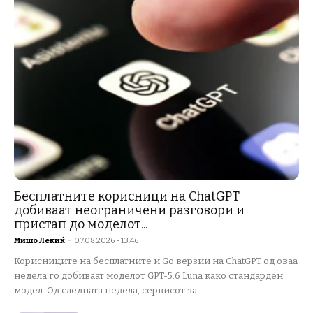
Бесплатните корисници на ChatGPT
добиваат неограничени разговори и
пристап до моделот...
Мишо Лекиќ
-
07.08.2026 - 13:46
Корисниците на бесплатните и Go верзии на ChatGPT од оваа
недела го добиваат моделот GPT-5.6 Luna како стандарден
модел. Од следната недела, сервисот за...