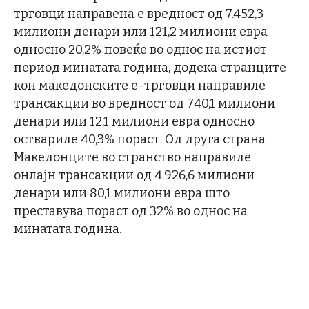
трговци направена е вредност од 7.452,3
милиони денари или 121,2 милиони евра
односно 20,2% повеќе во однос на истиот
период минатата година, додека странците
кон македонските е-трговци направиле
трансакции во вредност од 740,1 милиони
денари или 12,1 милиони евра односно
оствариле 40,3% пораст. Од друга страна
Македонците во странство направиле
онлајн трансакции од 4.926,6 милиони
денари или 80,1 милиони евра што
преставува пораст од 32% во однос на
минатата година.