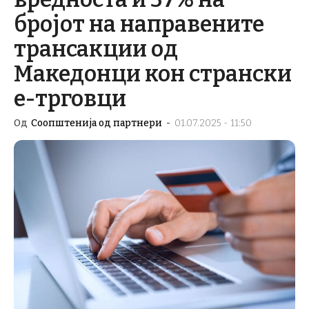
бројот на направените
трансакции од
Македонци кон странски
е-трговци
Од
Соопштенија од партнери
-
01.07.2025 - 11:50