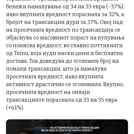
бележи намалување од 34 на 33 евра (-3,7%),
иако вкупната вредност пораснала за 32%, а
бројот на трансакции дури за 37%. Овој пад
на просечната вредност по трансакција се
објаснува со масовниот пораст на купувања
со пониска вредност, во главно поттикнати
од Temu, која нуди ниски цени и бесплатна
достава. Тоа доведува до зголемен број на
помали трансакции, што ја намалува
просечната вредност, иако вкупната
активност драстично се зголемила. Вкупно,
просечната вредност на онлајн
трансакциите пораснала од 33 на 35 евра
(+6,1%).