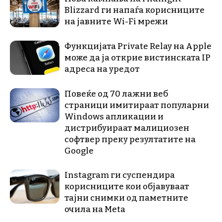
Blizzard ги напаѓа корисниците
на јавните Wi-Fi мрежи
Функцијата Private Relay на Apple
може да ја открие вистинската IP
адреса на уредот
Повеќе од 70 лажни веб
страници имитираат популарни
Windows апликации и
дистрибуираат малициозен
софтвер преку резултатите на
Google
Instagram ги суспендира
корисниците кои објавуваат
тајни снимки од паметните
очила на Meta