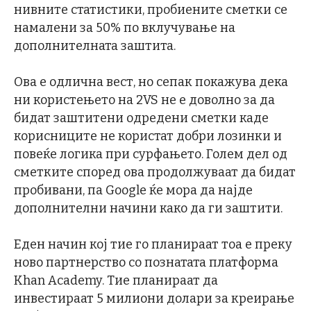
нивните статистики, пробиените сметки се
намалени за 50% по вклучување на
дополнителната заштита.
Ова е одлична вест, но сепак покажува дека
ни користењето на 2VS не е доволно за да
бидат заштитени одредени сметки каде
корисниците не користат добри лозинки и
повеќе логика при сурфањето. Голем дел од
сметките според ова продолжуваат да бидат
пробивани, па Google ќе мора да најде
дополнителни начини како да ги заштити.
Еден начин кој тие го планираат тоа е преку
ново партнерство со познатата платформа
Khan Academy. Тие планираат да
инвестираат 5 милиони долари за креирање