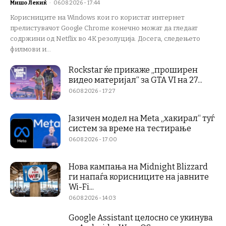
Мишо Лекиќ
-
06.08.2026 - 17:44
Корисниците на Windows кои го користат интернет
прелистувачот Google Chrome конечно можат да гледаат
содржини од Netflix во 4K резолуција. Досега, следењето
филмови и...
Rockstar ќе прикаже „проширен
видео материјал“ за GTA VI на 27...
06.08.2026 - 17:27
Јазичен модел на Meta „хакирал“ туѓ
систем за време на тестирање
06.08.2026 - 17:00
Нова кампања на Midnight Blizzard
ги напаѓа корисниците на јавните
Wi-Fi...
06.08.2026 - 14:03
Google Assistant целосно се укинува