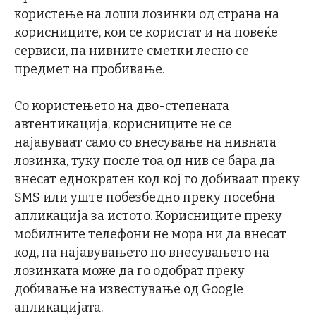
користење на лоши лозинки од страна на
корисниците, кои се користат и на повеќе
сервиси, па нивните сметки лесно се
предмет на пробивање.
Со користењето на дво-степената
автентикација, корисниците не се
најавуваат само со внесување на нивната
лозинка, туку после тоа од нив се бара да
внесат еднократен код кој го добиваат преку
SMS или уште побезбедно преку посебна
апликација за истото. Корисниците преку
мобилните телефони не мора ни да внесат
код, па најавувањето по внесувањето на
лозинката може да го одобрат преку
добивање на известување од Google
апликацијата.