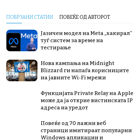
ПОВРЗАНИ СТАТИИ
ПОВЕЌЕ ОД АВТОРОТ
Јазичен модел на Meta „хакирал“
туѓ систем за време на
тестирање
Нова кампања на Midnight
Blizzard ги напаѓа корисниците
на јавните Wi-Fi мрежи
Функцијата Private Relay на Apple
може да ја открие вистинската IP
адреса на уредот
Повеќе од 70 лажни веб
страници имитираат популарни
Windows апликации и