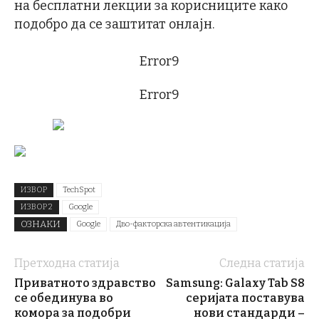
на бесплатни лекции за корисниците како
подобро да се заштитат онлајн.
Error9
Error9
ИЗВОР
TechSpot
ИЗВОР 2
Google
ОЗНАКИ
Google
Дво-факторска автентикација
Претходна статија
Следна статија
Приватното здравство
Samsung: Galaxy Tab S8
се обединува во
серијата поставува
комора за подобри
нови стандарди –