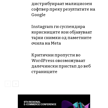
дистрибуираат малициозен
софтвер преку резултатите на
Google
Instagram ги суспендира
корисниците кои објавуваат
тајни снимки од паметните
очила на Meta
Критични пропусти во
WordPress овозможуваат
далечински пристап до веб
страниците