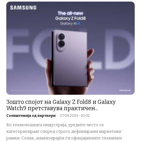
Зошто спојот на Galaxy Z Fold8 и Galaxy
Watch9 претставува практичен...
Соопштенија од партнери
-
07.08.2026 - 10:02
Во технолошката индустрија, уредите често се
категоризираат според строго дефинирани маркетинг
рамки. Сепак, анализирајќи ги официјалните технички