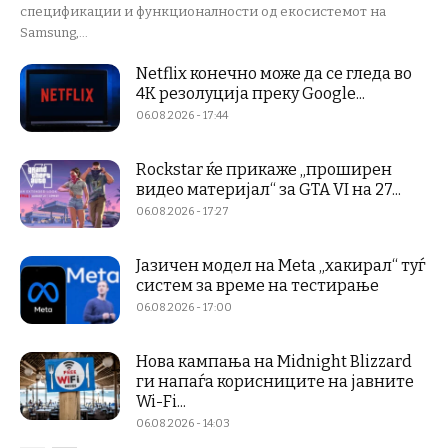
спецификации и функционалности од екосистемот на
Samsung,...
Netflix конечно може да се гледа во
4K резолуција преку Google...
06.08.2026 - 17:44
Rockstar ќе прикаже „проширен
видео материјал“ за GTA VI на 27...
06.08.2026 - 17:27
Јазичен модел на Meta „хакирал“ туѓ
систем за време на тестирање
06.08.2026 - 17:00
Нова кампања на Midnight Blizzard
ги напаѓа корисниците на јавните
Wi-Fi...
06.08.2026 - 14:03