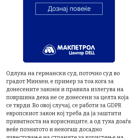
Одлука на германски суд, поточно суд во
градот Минхен, е пример за тоа кога за
донесените закони и правила излегува на
површина дека не се донесени за целта која
се тврди. Во овој случај, се работи за GDPR
европскиот закон кој треба да ја заштити
приватноста на корисниците, а од тука доаѓа
веќе познатото и некогаш досадно
известување на страните за користење на