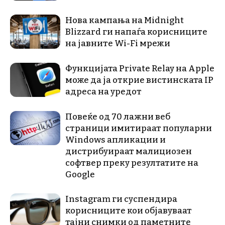
Нова кампања на Midnight
Blizzard ги напаѓа корисниците
на јавните Wi-Fi мрежи
Функцијата Private Relay на Apple
може да ја открие вистинската IP
адреса на уредот
Повеќе од 70 лажни веб
страници имитираат популарни
Windows апликации и
дистрибуираат малициозен
софтвер преку резултатите на
Google
Instagram ги суспендира
корисниците кои објавуваат
тајни снимки од паметните