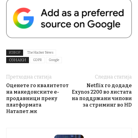
ИЗВОР
The Hacker News
ОЗНАКИ
GDPR
Google
Претходна статија
Следна статија
Оценете го квалитетот
Netflix го додаде
на македонските е-
Exynos 2200 во листата
продавници преку
на поддржани чипови
платформата
за стриминг во HD
Натапет.мк