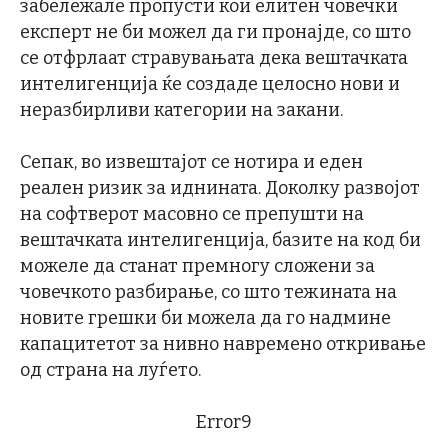
забележале пропусти кои елитен човечки
експерт не би можел да ги пронајде, со што
се отфрлаат стравувањата дека вештачката
интелигенција ќе создаде целосно нови и
неразбирливи категории на закани.
Сепак, во извештајот се нотира и еден
реален ризик за иднината. Доколку развојот
на софтверот масовно се препушти на
вештачката интелигенција, базите на код би
можеле да станат премногу сложени за
човечкото разбирање, со што тежината на
новите грешки би можела да го надмине
капацитетот за нивно навремено откривање
од страна на луѓето.
Error9