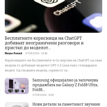
Бесплатните корисници на ChatGPT
добиваат неограничени разговори и
пристап до моделот...
Мишо Лекиќ
-
07.08.2026 - 13:46
Корисниците на бесплатните и Go верзии на ChatGPT од оваа
недела го добиваат моделот GPT-5.6 Luna како стандарден
модел. Од следната недела, сервисот за...
Samsung официјално ја започнува
продажбата на Galaxy Z Fold8 Ultra,
Fold8,...
07.08.2026 - 11:50
Нови детали за паметниот звучник