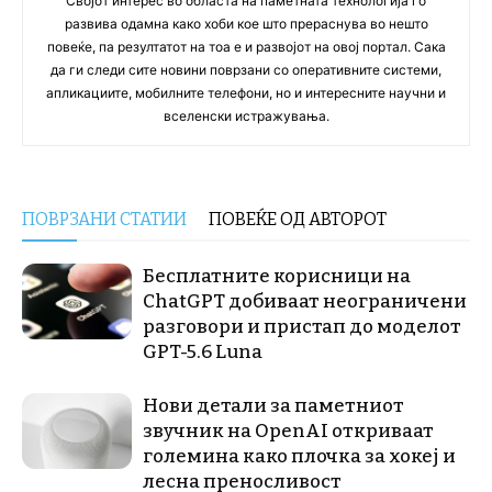
Својот интерес во областа на паметната технологија го
развива одамна како хоби кое што прераснува во нешто
повеќе, па резултатот на тоа е и развојот на овој портал. Сака
да ги следи сите новини поврзани со оперативните системи,
апликациите, мобилните телефони, но и интересните научни и
вселенски истражувања.
ПОВРЗАНИ СТАТИИ
ПОВЕЌЕ ОД АВТОРОТ
Бесплатните корисници на
ChatGPT добиваат неограничени
разговори и пристап до моделот
GPT-5.6 Luna
Нови детали за паметниот
звучник на OpenAI откриваат
големина како плочка за хокеј и
лесна преносливост