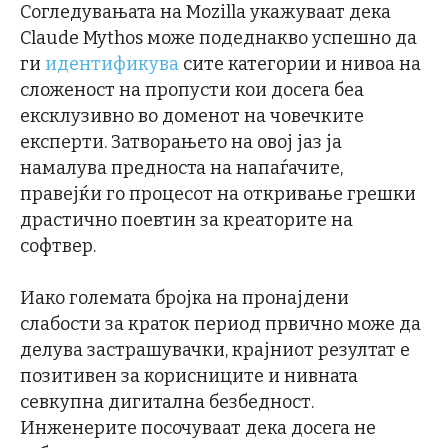
Согледувањата на Mozilla укажуваат дека
Claude Mythos може подеднакво успешно да
ги
идентификува
сите категории и нивоа на
сложеност на пропусти кои досега беа
ексклузивно во доменот на човечките
експерти. Затворањето на овој јаз ја
намалува предноста на напаѓачите,
правејќи го процесот на откривање грешки
драстично поевтин за креаторите на
софтвер.
Иако големата бројка на пронајдени
слабости за краток период првично може да
делува застрашувачки, крајниот резултат е
позитивен за корисниците и нивната
севкупна дигитална безбедност.
Инженерите посочуваат дека досега не