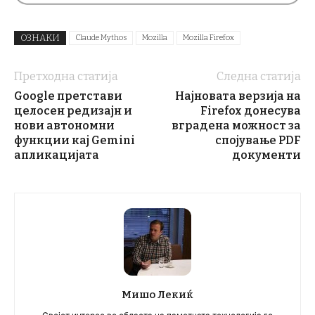
ОЗНАКИ
Claude Mythos
Mozilla
Mozilla Firefox
Претходна статија
Следна статија
Google претстави
Најновата верзија на
целосен редизајн и
Firefox донесува
нови автономни
вградена можност за
функции кај Gemini
спојување PDF
апликацијата
документи
Мишо Лекиќ