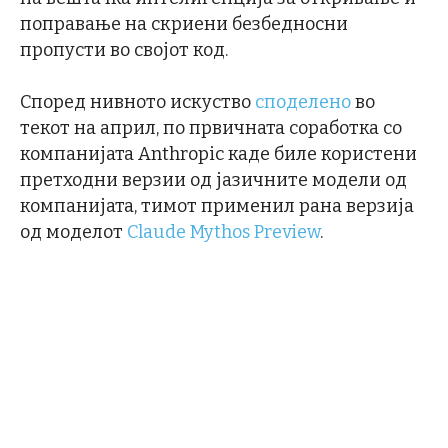
поправање на скриени безбедносни
пропусти во својот код.
Според нивното искуство
споделено
во
текот на април, по првичната соработка со
компанијата Anthropic каде биле користени
претходни верзии од јазичните модели од
компанијата, тимот применил рана верзија
од моделот
Claude Mythos Preview
.