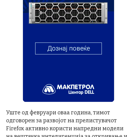
Уште од февруари оваа година, тимот
одговорен за развојот на прелистувачот
Firefox активно користи напредни модели
на вештачка интелигенција за откривање и