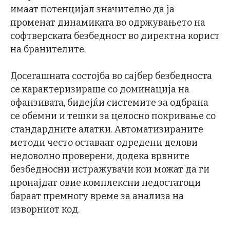
имаат потенцијал значително да ја
променат динамиката во одржувањето на
софтверската безбедност во директна корист
на бранителите.
Досегашната состојба во сајбер безбедноста
се карактеризираше со доминација на
офанзивата, бидејќи системите за одбрана
се обемни и тешки за целосно покривање со
стандардните алатки. Автоматизираните
методи често оставаат одредени делови
недоволно проверени, додека врвните
безбедносни истражувачи кои можат да ги
пронајдат овие комплексни недостатоци
бараат премногу време за анализа на
изворниот код.