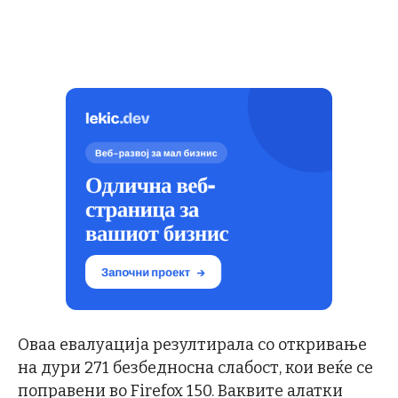
Оваа евалуација резултирала со откривање
на дури 271 безбедносна слабост, кои веќе се
поправени во Firefox 150. Ваквите алатки