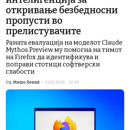
откривање безбедносни
пропусти во
прелистувачите
Раната евалуација на моделот Claude
Mythos Preview му помогна на тимот
на Firefox да идентификува и
поправи стотици софтверски
слабости
Од
Мишо Лекиќ
-
21.05.2026 - 10:20