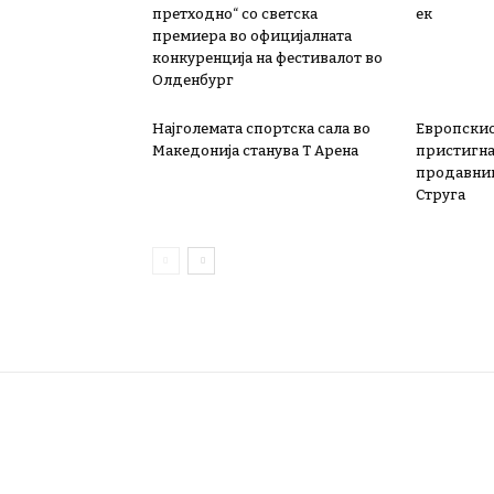
претходно“ со светска
ек
премиера во официјалната
конкуренција на фестивалот во
Олденбург
Најголемата спортска сала во
Европскио
Македонија станува Т Арена
пристигна 
продавниц
Струга