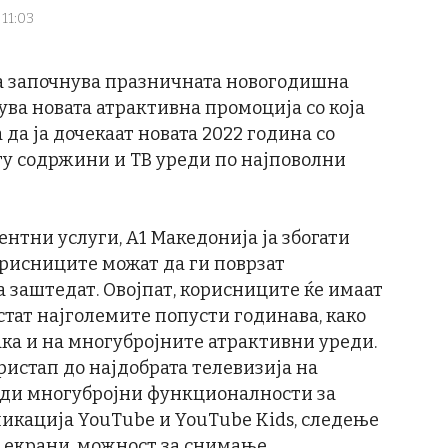
 11:03
а започнува празничната новогодишна
вува новата атрактивна промоција со која
да ја дочекаат новата 2022 година со
у содржини и ТВ уреди по најповолни
ентни услуги, А1 Македонија ја збогати
корисниците можат да ги поврзат
 заштедат. Овојпат, корисниците ќе имаат
тат најголемите попусти годинава, како
ка и на многубројните атрактивни уреди.
ристап до најдобрата телевизија на
 нуди многубројни функционалности за
ликација YouTube и YouTube Kids, следење
 екрани, можност за снимање,