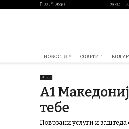
C
33.5
Skopje
За нас
К
Smartportal.mk
НОВОСТИ
СОВЕТИ
КОЛУ
РАЗНО
A1 Македониј
тебе
Поврзани услуги и заштеда 