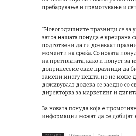
пребарување и премотување и сето
“Новогодишните празници се за у
затоа нашата понуда е креирана 
подготвени да ги дочекаат празни
моменти на среќа. Со новата пону
на претплатата, како и попуст за и
допринесеме овие празници да би
замени многу нешта, но не може д
доживуваат додека се заедно со св
директорка за маркетинг и дигит
За новата понуда која е промотив
информации можат да се добијат
ОЗНАКИ
А1 Македонија
Соопштенија