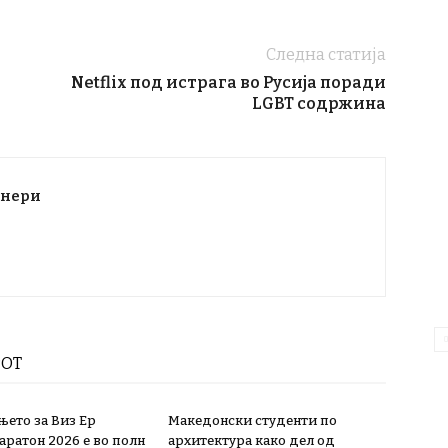
Следна статија
Netflix под истрага во Русија поради
LGBT содржина
тнери
РОТ
њето за Виз Ер
Македонски студенти по
аратон 2026 е во полн
архитектура како дел од