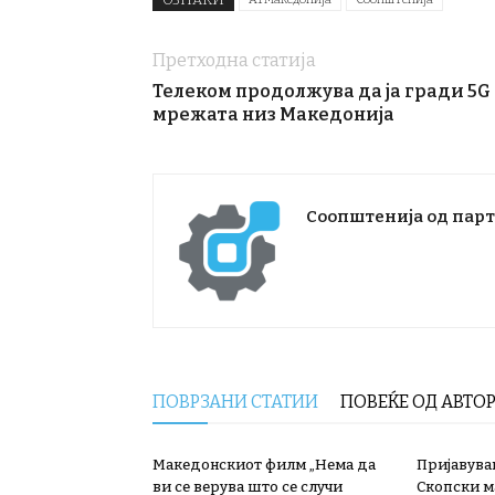
Претходна статија
Телеком продолжува да ја гради 5G
мрежата низ Македонија
Соопштенија од пар
ПОВРЗАНИ СТАТИИ
ПОВЕЌЕ ОД АВТО
Македонскиот филм „Нема да
Пријавува
ви се верува што се случи
Скопски м