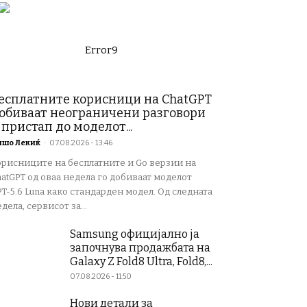
Error9
есплатните корисници на ChatGPT
обиваат неограничени разговори
 пристап до моделот...
ишо Лекиќ
-
07.08.2026 - 13:46
орисниците на бесплатните и Go верзии на
atGPT од оваа недела го добиваат моделот
T-5.6 Luna како стандарден модел. Од следната
дела, сервисот за...
Samsung официјално ја
започнува продажбата на
Galaxy Z Fold8 Ultra, Fold8,...
07.08.2026 - 11:50
Нови детали за