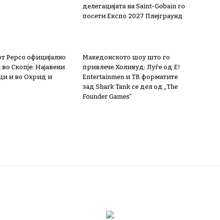
делегацијата на Saint-Gobain го
посети Експо 2027 Плејграунд
т Pepco официјално
Македонското шоу што го
во Скопје: Најавени
привлече Холивуд: Луѓе од E!
и и во Охрид и
Entertainmen и ТВ форматите
зад Shark Tank се дел од „The
Founder Games“