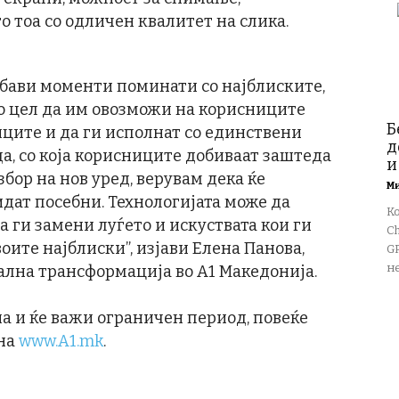
 тоа со одличен квалитет на слика.
бави моменти поминати со најблиските,
со цел да им овозможи на корисниците
Б
ците и да ги исполнат со единствени
д
да, со која корисниците добиваат заштеда
и
збор на нов уред, верувам дека ќе
М
дат посебни. Технологијата може да
К
а ги замени луѓето и искуствата кои ги
Ch
оите најблиски”, изјави Елена Панова,
GP
не
ална трансформација во А1 Македонија.
на и ќе важи ограничен период, повеќе
 на
www.A1.mk
.