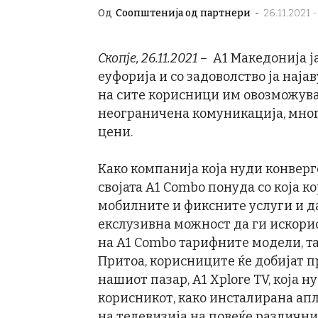
Од
Соопштенија од партнери
-
26.11.2021 -
Скопје,
26.11.202
1
– А1 Македонија ј
еуфорија и со задоволство ја наја
на сите корисници им овозможува 
неограничена комуникација, мног
цени.
Како компанија која нуди конверг
својата A1 Combo понуда со која 
мобилните и фиксните услуги и да
екслузивна можност да ги искорис
на A1 Combo тарифните модели, та
Притоа, корисниците ќе добијат п
нашиот пазар, А1 Xplore TV, која
корисникот, како инсталирана ап
на телевизија на повеќе различни