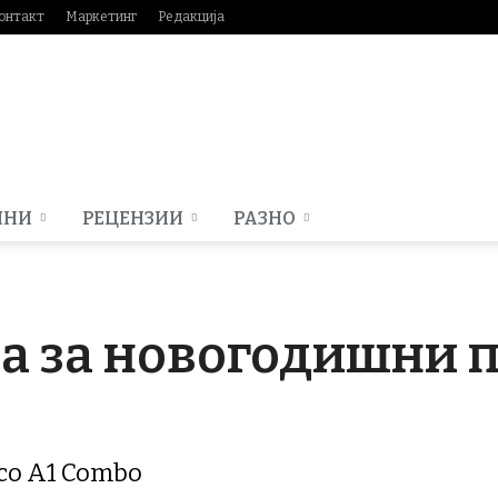
онтакт
Маркетинг
Редакција
МНИ
РЕЦЕНЗИИ
РАЗНО
а за новогодишни 
со A1 Combo