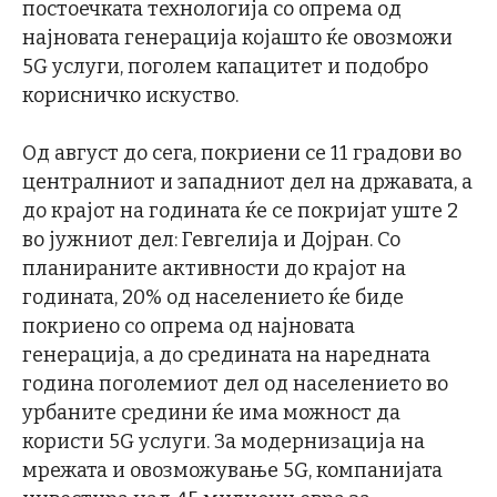
постоечката технологија со опрема од
најновата генерација којашто ќе овозможи
5G услуги, поголем капацитет и подобро
корисничко искуство.
Од август до сега, покриени се 11 градови во
централниот и западниот дел на државата, а
до крајот на годината ќе се покријат уште 2
во јужниот дел: Гевгелија и Дојран. Со
планираните активности до крајот на
годината, 20% од населението ќе биде
покриено со опрема од најновата
генерација, а до средината на наредната
година поголемиот дел од населението во
урбаните средини ќе има можност да
користи 5G услуги. За модернизација на
мрежата и овозможување 5G, компанијата