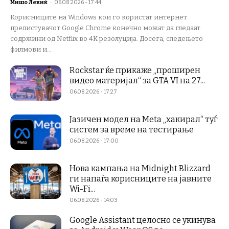
Мишо Лекиќ
-
06.08.2026 - 17:44
Корисниците на Windows кои го користат интернет
прелистувачот Google Chrome конечно можат да гледаат
содржини од Netflix во 4K резолуција. Досега, следењето
филмови и...
Rockstar ќе прикаже „проширен
видео материјал“ за GTA VI на 27...
06.08.2026 - 17:27
Јазичен модел на Meta „хакирал“ туѓ
систем за време на тестирање
06.08.2026 - 17:00
Нова кампања на Midnight Blizzard
ги напаѓа корисниците на јавните
Wi-Fi...
06.08.2026 - 14:03
Google Assistant целосно се укинува