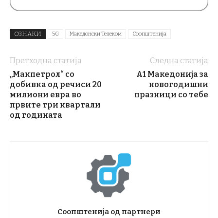
ОЗНАКИ
5G
Македонски Телеком
Соопштенија
Претходна статија
Следна статија
„Макпетрол“ со
A1 Македонија за
добивка од речиси 20
новогодишни
милиони евра во
празници со тебе
првите три квартали
од годината
Соопштенија од партнери