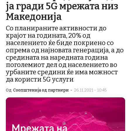
ја гради 5G мрежата низ
Македонија
Со планираните активности до
крајот на годината, 20% од
населението ќе биде покриено со
опрема од најновата генерација, а до
средината на наредната година
поголемиот дел од населението во
урбаните средини ќе има можност
да користи 5G услуги
Од
Соопштенија од партнери
-
26.11.2021 - 10:45