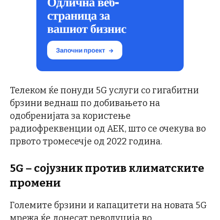
Телеком ќе понуди 5G услуги со гигабитни
брзини веднаш по добивањето на
одобренијата за користење
радиофреквенции од АЕК, што се очекува во
првото тромесечје од 2022 година.
5G – сојузник против климатските
промени
Големите брзини и капацитети на новата 5G
мрежа ќе донесат револуција во