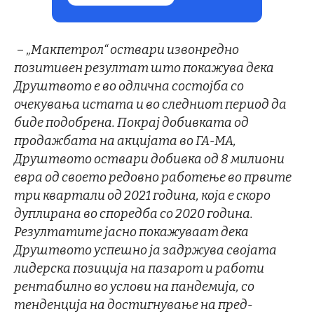
–
„Макпетрол“ оствари извонредно
позитивен резултат што покажува дека
Друштвото е во одлична состојба со
очекувања истата и во следниот период да
биде подобрена. Покрај добивката од
продажбата на акцијата во ГА-МА,
Друштвото оствари добивка од 8 милиони
евра од своето редовно работење во првите
три квартали од 2021 година, која е скоро
дуплирана во споредба со 2020 година.
Резултатите јасно покажуваат дека
Друштвото успешно ја задржува својата
лидерска позиција на пазарот и работи
рентабилно во услови на пандемија, со
тенденција на достигнување на пред-