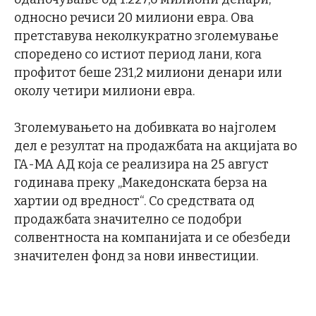
односно речиси 20 милиони евра. Ова
претставува неколкукратно зголемување
споредено со истиот период лани, кога
профитот беше 231,2 милиони денари или
околу четири милиони евра.
Зголемувањето на добивката во најголем
дел е резултат на продажбата на акцијата во
ГА-МА АД која се реализира на 25 август
годинава преку „Македонската берза на
хартии од вредност“. Со средствата од
продажбата значително се подобри
солвентноста на компанијата и се обезбеди
значителен фонд за нови инвестиции.