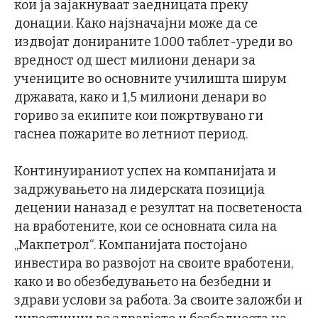
кои ја зајакнуваат заедницата преку
донации. Како најзначајни може да се
издвојат донираните 1.000 таблет-уреди во
вредност од шест милиони денари за
учениците во основните училишта ширум
државата, како и 1,5 милиони денари во
гориво за екипите кои пожртвувано ги
гаснеа пожарите во летниот период.
Континуираниот успех на компанијата и
задржувањето на лидерската позиција
децении наназад е резултат на посветеноста
на вработените, кои се основната сила на
„Макпетрол“. Компанијата постојано
инвестира во развојот на своите вработени,
како и во обезбедувањето на безбедни и
здрави услови за работа. За своите заложби и