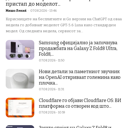
пристап до моделот...
Мишо Лекиќ
-
07.08.2026 - 13:46
Корисниците на бесплатните и Go верзии на ChatGPT од оваа
недела го добиваат моделот GPT-5.6 Luna како стандарден
модел. Од следната недела, сервисот за...
Samsung официјално ја започнува
продажбата на Galaxy Z Fold8 Ultra,
Fold8,...
07.08.2026 - 11:50
Нови детали за паметниот звучник
на OpenAI откриваат големина како
плочка...
07.08.2026 - 11:31
Cloudflare го објави Cloudflare OS: ВИ
платформа со отворен код што...
07.08.2026 - 10:59
Зошто спојот на Galaxy Z Fold8 и