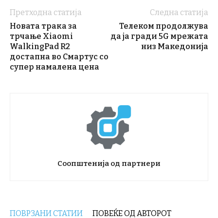
Претходна статија
Следна статија
Новата трака за
Телеком продолжува
трчање Xiaomi
да ја гради 5G мрежата
WalkingPad R2
низ Македонија
достапна во Смартус со
супер намалена цена
Соопштенија од партнери
ПОВРЗАНИ СТАТИИ
ПОВЕЌЕ ОД АВТОРОТ