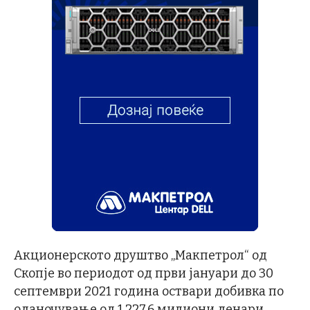
Акционерското друштво „Макпетрол“ од
Скопје во периодот од први јануари до 30
септември 2021 година оствари добивка по
оданочување од 1.227,6 милиони денари,