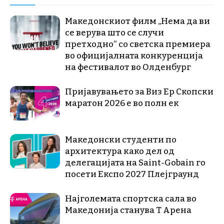
Македонскиот филм „Нема да ви
се верува што се случи
претходно“ со светска премиера
во официјалната конкуренција
на фестивалот во Олденбург
Пријавувањето за Виз Ер Скопски
маратон 2026 е во полн ек
Македонски студенти по
архитектура како дел од
делегацијата на Saint-Gobain го
посети Експо 2027 Плејграунд
Најголемата спортска сала во
Македонија станува Т Арена