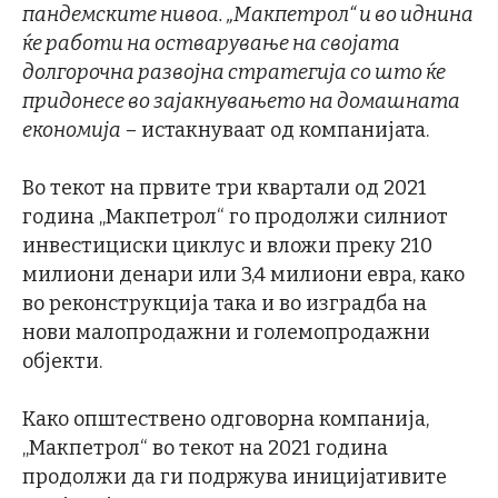
пандемските нивоа. „Макпетрол“ и во иднина
ќе работи на остварување на својата
долгорочна развојна стратегија со што ќе
придонесе во зајакнувањето на домашната
економија
– истакнуваат од компанијата.
Во текот на првите три квартали од 2021
година „Макпетрол“ го продолжи силниот
инвестициски циклус и вложи преку 210
милиони денари или 3,4 милиони евра, како
во реконструкција така и во изградба на
нови малопродажни и големопродажни
објекти.
Како општествено одговорна компанија,
„Макпетрол“ во текот на 2021 година
продолжи да ги подржува иницијативите