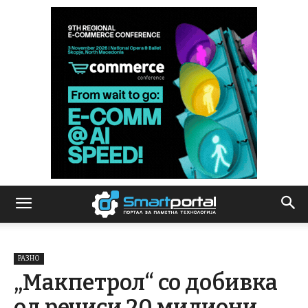
РАЗНО
„Макпетрол“ со добивка
од речиси 20 милиони