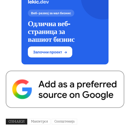
ОЗНАКИ
Макпетрол
Соопштенија