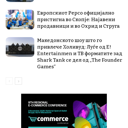
Европскиот Pepco официјално
пристигна во Скопје: Најавени
продавници и во Охрид и Струга
Македонското шоу што го
привлече Холивуд: Луѓе од E!
Entertainmen и ТВ форматите зад
Shark Tank се дел од „The Founder
Games“