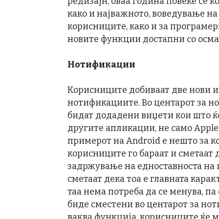
редизајн, оваа година повеќе се 
како и најважното, воведување н
корисниците, како и за програмер
новите функции достапни со осмата
Нотификации
Корисниците добиваат две нови и
нотификациите. Во центарот за но
бидат додадени виџети кои што ќ
другите апликации, не само Apple
примерот на Android е нешто за ко
корисниците го бараат и сметаат 
задржување на едноставноста на 
сметаат дека тоа е главната кара
таа нема потреба да се менува, па
биде сместени во центарот за нот
ваква функција, корисниците ќе м