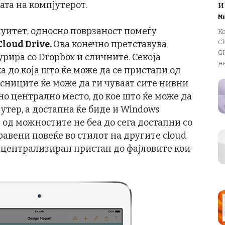
та на компјутерот.
и
М
нуитет, односно поврзаност помеѓу
К
Ch
Cloud Drive.
Ова конечно претставува
GP
урира со Dropbox и сличните. Секоја
не
а до која што ќе може да се пристапи од
исниците ќе може да ги чуваат сите нивни
но централно место, до кое што ќе може да
утер, а достапна ќе биде и Windows
 од можностите не беа до сега достапни со
правени повеќе во стилот на другите cloud
т централизиран пристап до фајловите кои