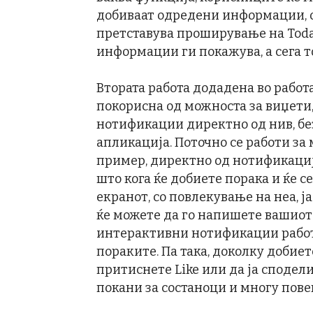
добиваат одредени информации, о
претставува проширување на Toda
информации ги покажува, а сега т
Втората работа додадена во работ
покорисна од можноста за виџети,
нотификации директно од нив, бе
апликација. Поточно се работи за
пример, директно од нотификација
што кога ќе добиете порака и ќе с
екранот, со повлекување на неа, ј
ќе можете да го напишете вашиот 
интерактивни нотификации работа
пораките. Па така, доколку добие
притиснете Like или да ја сподел
покани за состаноци и многу пове