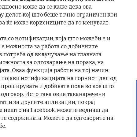
дносно може да се каже дека ова
y делот кој што беше точно ограничен кои
оа ќе може корисниците да го менуваат.
ата со нотификации, која што можеби е и
 е можноста за работа со добиените
з потреба од вклучување на главната
 можноста за одговарање на порака, на
та. Оваа функција работи на тој начин
е појави нотификацијата на горниот дел од
а проширувате и добивате поле во кое што
одговор. Исто така овие таканаречени
т и за другите апликации, покрај
те нешто на Facebook, можете веднаш да
ите содржината. Можете да одговорите на
ќе.