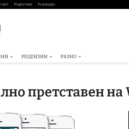
нтакт
Маркетинг
Редакција
МНИ
РЕЦЕНЗИИ
РАЗНО
ално претставен н