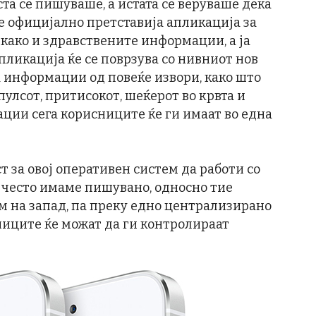
та се пишуваше, а истата се веруваше дека
le официјално претставија апликација за
како и здравствените информации, а ја
пликација ќе се поврзува со нивниот нов
ва информации од повеќе извори, како што
пулсот, притисокот, шеќерот во крвта и
ации сега корисниците ќе ги имаат во една
ст за овој оперативен систем да работи со
в често имаме пишувано, односно тие
м на запад, па преку едно централизирано
исниците ќе можат да ги контролираат