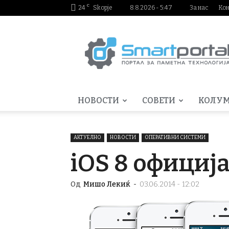
C
24
Skopje
8.8.2026 - 5:47
За нас
Ко
Smartportal.mk
НОВОСТИ
СОВЕТИ
КОЛУ
АКТУЕЛНО
НОВОСТИ
ОПЕРАТИВНИ СИСТЕМИ
iOS 8 официј
Од
Мишо Лекиќ
-
03.06.2014 - 12:02