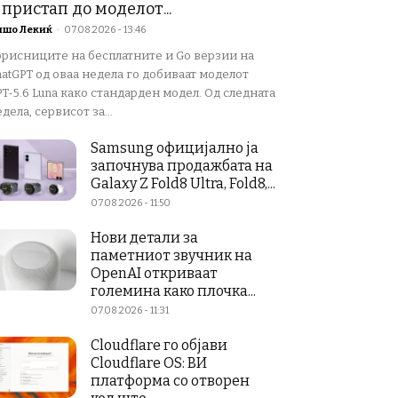
 пристап до моделот...
ишо Лекиќ
-
07.08.2026 - 13:46
орисниците на бесплатните и Go верзии на
atGPT од оваа недела го добиваат моделот
T-5.6 Luna како стандарден модел. Од следната
дела, сервисот за...
Samsung официјално ја
започнува продажбата на
Galaxy Z Fold8 Ultra, Fold8,...
07.08.2026 - 11:50
Нови детали за
паметниот звучник на
OpenAI откриваат
големина како плочка...
07.08.2026 - 11:31
Cloudflare го објави
Cloudflare OS: ВИ
платформа со отворен