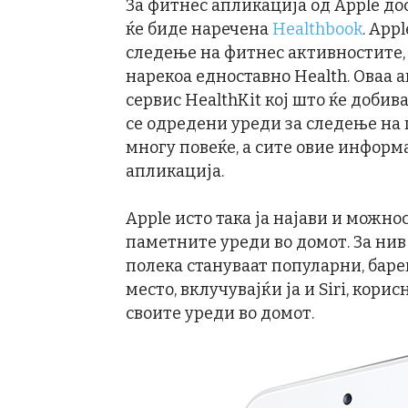
За фитнес апликација од Apple дос
ќе биде наречена
Healthbook
. App
следење на фитнес активностите, 
нарекоа едноставно Health. Оваа а
сервис HealthKit кој што ќе доби
се одредени уреди за следење на 
многу повеќе, а сите овие информ
апликација.
Apple исто така ја најави и можно
паметните уреди во домот. За ни
полека стануваат популарни, баре
место, вклучувајќи ја и Siri, кор
своите уреди во домот.