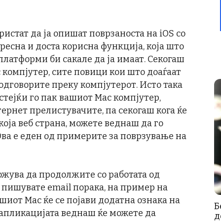
ористат да ја опишат поврзаноста на iOS со
ересна и доста корисна функција, која што
латформи би сакале да ја имаат. Секогаш
c компјутер, сите повици кои што доаѓаат
 одговорите преку компјутерот. Исто така
тејќи го пак вашиот Mac компјутер,
ернет прелистувачите, па секогаш кога ќе
која веб страна, можете веднаш да го
Ова е еден од примерите за поврзување на
ожува да продолжите со работата од
а пишувате email порака, на пример на
ашиот Mac ќе се појави додатна ознака на
Б
а апликацијата веднаш ќе можете да
д