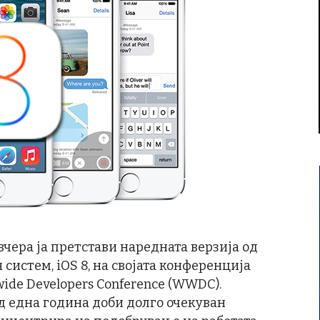
вчера ја претстави наредната верзија од
систем, iOS 8, на својата конференција
ide Developers Conference (WWDC).
д една година доби долго очекуван