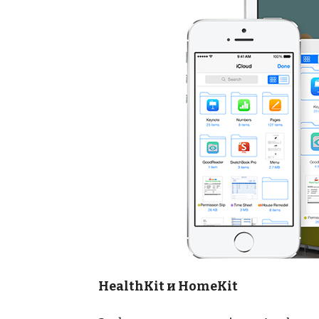
HealthKit и
HomeKit