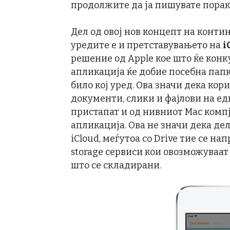
продолжите да ја пишувате порака
Дел од овој нов концепт на конти
уредите е и претставувањето на
i
решение од Apple кое што ќе конк
апликација ќе добие посебна папк
било кој уред. Ова значи дека кор
документи, слики и фајлови на ед
пристапат и од нивниот Mac компј
апликација. Ова не значи дека дел
iCloud, меѓутоа со Drive тие се на
storage сервиси кои овозможуваа
што се складирани.