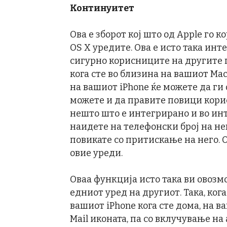
Континуитет
Ова е зборот кој што од Apple го к
OS X уредите. Ова е исто така инт
сигурно корисниците на другите п
кога сте во близина на вашиот Ma
на вашиот iPhone ќе можете да ги
можете и да правите повици корис
нешто што е интегрирано и во инт
наидете на телефонски број на не
повикате со притискање на него. 
овие уреди.
Оваа функција исто така ви овозм
едниот уред на другиот. Така, ког
вашиот iPhone кога сте дома, на в
Mail иконата, па со вклучување н