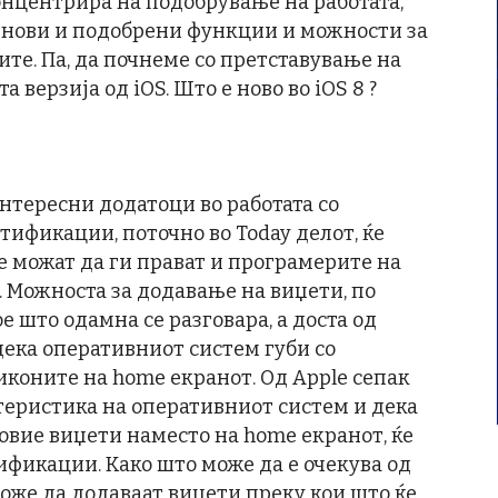
концентрира на подобрување на работата,
а нови и подобрени функции и можности за
ите. Па, да почнеме со претставување на
 верзија од iOS. Што е ново во iOS 8 ?
нтересни додатоци во работата со
тификации, поточно во Today делот, ќе
е можат да ги прават и програмерите на
. Можноста за додавање на виџети, по
е што одамна се разговара, а доста од
дека оперативниот систем губи со
иконите на home екранот. Од Apple сепак
ктеристика на оперативниот систем и дека
 овие виџети наместо на home екранот, ќе
ификации. Како што може да е очекува од
оже да додаваат виџети преку кои што ќе