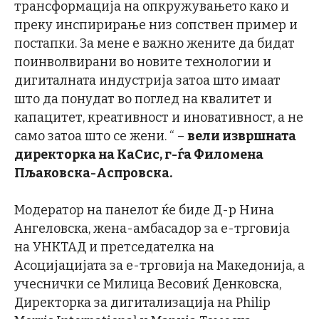
трансформација на опкружувањето како и
преку инспирирање низ сопствен пример и
постапки. За мене е важно жените да бидат
поинволвирани во новите технологии и
дигиталната индустрија затоа што имаат
што да понудат во поглед на квалитет и
капацитет, креативност и иновативност, а не
само затоа што се жени. “ –
вели извршната
директорка на КаСис, г-ѓа Филомена
Пљаковска-Аспровска.
Модератор на панелот ќе биде Д-р Нина
Ангеловска, жена-амбасадор за е-трговија
на УНКТАД и претседателка на
Асоцијацијата за е-трговија на Македонија, а
учеснички се Милица Весовиќ Денковска,
Директорка за дигитализација на Philip