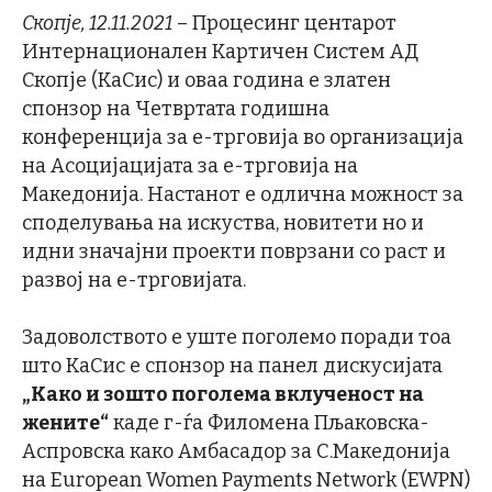
Скопје, 1
2
.11.2021
– Процесинг центарот
Интернационален Картичен Систем АД
Скопје (КаСис) и оваа година е златен
спонзор на Четвртата годишна
конференција за е-трговија во организација
на Асоцијацијата за е-трговија на
Македонија. Настанот е одлична можност за
споделувања на искуства, новитети но и
идни значајни проекти поврзани со раст и
развој на е-трговијата.
Задоволството е уште поголемо поради тоа
што КаСис е спонзор на панел дискусијата
„Како и зошто поголема вклученост на
жените“
каде г-ѓа Филомена Пљаковска-
Аспровска како Амбасадор за С.Македонија
на European Women Payments Network (EWPN)