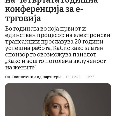
конференција за е-
трговија
Во годината во која првиот и
единствен процесор на електронски
трансакции прославува 20 години
успешна работа, КаСис како златен
спонзор го овозможува панелот
„Како и зошто поголема вклученост
на жените“
Од
Соопштенија од партнери
-
12.11.2021 - 10:27