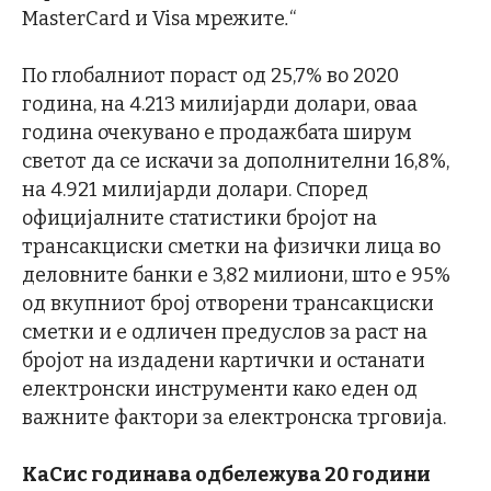
MasterCard и Visa мрежите
.
“
По глобалниот пораст од 25,7% во 2020
година, на 4.213 милијарди долари, оваа
година очекувано е продажбата ширум
светот да се искачи за дополнителни 16,8%,
на 4.921 милијарди долари. Според
официјалните статистики бројот на
трансакциски сметки на физички лица во
деловните банки е 3,82 милиони, што е 95%
од вкупниот број отворени трансакциски
сметки и е одличен предуслов за раст на
бројот на издадени картички и останати
електронски инструменти како еден од
важните фактори за електронска трговија.
КаСис годинава одбележува 20 години