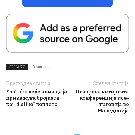
ОЗНАКИ
Соопштенија
Претходна статија
Следна статија
YouTube веќе нема да ја
Отворена четвртата
прикажува бројката
конференција за е-
кај „dislike“ копчето
трговија во
Македонија