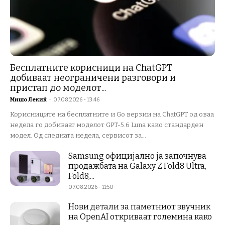
Бесплатните корисници на ChatGPT
добиваат неограничени разговори и
пристап до моделот...
Мишо Лекиќ
-
07.08.2026 - 13:46
Корисниците на бесплатните и Go верзии на ChatGPT од оваа
недела го добиваат моделот GPT-5.6 Luna како стандарден
модел. Од следната недела, сервисот за...
Samsung официјално ја започнува
продажбата на Galaxy Z Fold8 Ultra,
Fold8,...
07.08.2026 - 11:50
Нови детали за паметниот звучник
на OpenAI откриваат големина како