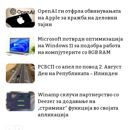
OpenAI ги отфрла обвинувањата
на Apple за кражба на деловни
тајни
Microsoft потврди оптимизација
на Windows 11 за подобра работа
на компјутерите со 8GB RAM
РСБСП со апел по повод 2. Август
Ден на Републиката – Илинден
Winamp склучи партнерство со
Deezer за додавање на
„стриминг“ функција во својата
апликација