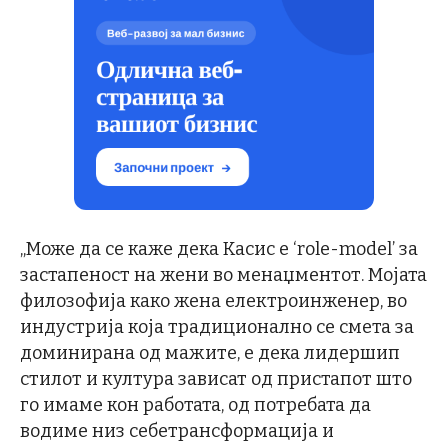
„Може да се каже дека Касис е ‘role-model’ за
застапеност на жени во менаџментот. Мојата
филозофија како жена електроинженер, во
индустрија која традиционално се смета за
доминирана од мажите, е дека лидершип
стилот и култура зависат од пристапот што
го имаме кон работата, од потребата да
водиме низ себетрансформација и