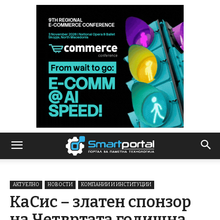
АКТУЕЛНО
НОВОСТИ
КОМПАНИИ И ИНСТИТУЦИИ
КаСис – златен спонзор
на Четвртата годишна