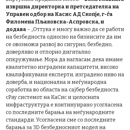
извршна директорка и претседателка на
Управен одбор на Касис АД Скопје, г-ѓа
Филомена Пљаковска-Аспровска, и
додава
– „Оттука е многу важно да се работи
на безбедноста односно на бизнисите да им
се овозможи развој во сигурно, безбедно,
доверливо и отпорно дигитално
опкружување. Мора да нагласам дека имаме
квалитетно изградени капацитети, високо
квалификувани експерти, изградено ниво на
доверба, и национална и меѓународна
соработка во областа на сајбер безбедноста.
cPay системот на КаСис и целосната
инфраструктура е континуирано усогласена
со последните барања на меѓународните
стандарди. Усогласени сме со последните
барања за 3D безбедносниот модел на