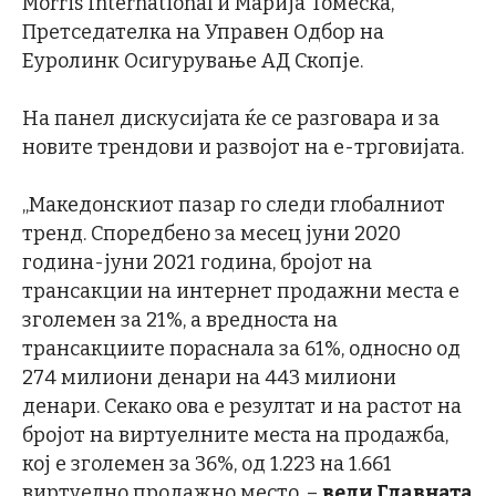
Morris International и Марија Томеска,
Претседателка на Управен Одбор на
Еуролинк Осигурување АД Скопје.
На панел дискусијата ќе се разговара и за
новите трендови и развојот на е-трговијата.
„Македонскиот пазар го следи глобалниот
тренд. Споредбено за месец јуни 2020
година-јуни 2021 година, бројот на
трансакции на интернет продажни места е
зголемен за 21%, a вредноста на
трансакциите пораснала за 61%, односно од
274 милиони денари на 443 милиони
денари. Секако ова е резултат и на растот на
бројот на виртуелните места на продажба,
кој е зголемен за 36%, од 1.223 на 1.661
виртуелно продажно место. –
вели Главната