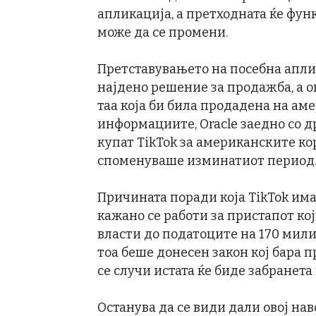
апликација, а претходната ќе фун
може да се промени.
Претставувањето на посебна апли
најдено решение за продажба, а о
таа која би била продадена на а
информациите, Oracle заедно со д
купат TikTok за американските ко
споменуваше изминатиот период
Причината поради која TikTok има 
кажано се работи за пристапот ко
власти до податоците на 170 мил
тоа беше донесен закон кој бара п
се случи истата ќе биде забранета
Останува да се види дали овој на