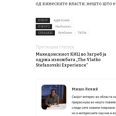
од кинеските власти, нешто што е
ИЗВОР
Apple Insider
ИЗВОР 2
MacRumors
ОЗНАКИ
ByteDance
TikTok
Претходна статија
Македонскиот КИЦ во Загреб ја
одржа изложбата „The Vlatko
Stefanovski Experience“
Мишо Лекиќ
Својот интерес во областа н
прераснува во нешто повеќе, 
следи сите новини поврзани 
но и интересните научни и 