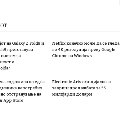
РОТ
от на Galaxy Z Fold8 и
Netflix конечно може да се гледа
ch9 претставува
во 4K резолуција преку Google
 систем за
Chrome на Windows
ност и
ојба?
на содржина во една
Electronic Arts официјално ја
дизвика непотребно
заврши продажбата за 55
јно отстранување на
милијарди долари
д App Store