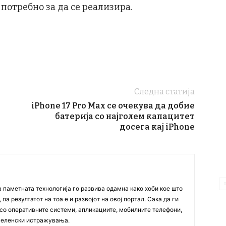
 потребно за да се реализира.
Следна статија
iPhone 17 Pro Max се очекува да добие
батерија со најголем капацитет
досега кај iPhone
а паметната технологија го развива одамна како хоби кое што
па резултатот на тоа е и развојот на овој портал. Сака да ги
со оперативните системи, апликациите, мобилните телефони,
вселенски истражувања.