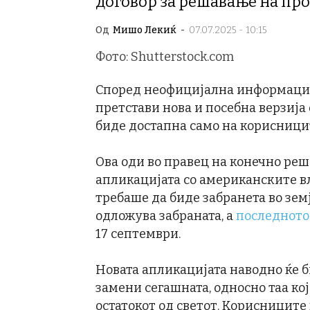
договор за решавање на пр
Од
Мишо Лекиќ
-
07.07.2025 - 10:15
Фото: Shutterstock.com
Според неофицијална информаци
претстави нова и посебна верзија 
биде достапна само на корисници
Ова оди во правец на конечно реш
апликацијата со американските вла
требаше да биде забранета во земј
одложува забраната, а
последното
17 септември.
Новата апликацијата наводно ќе б
замени сегашната, односно таа ко
остатокот од светот. Корисниците 