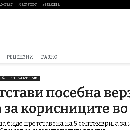
Контакт
Маркетинг
Редакција
РЕЦЕНЗИИ
РАЗНО
СОФТВЕР И ПРОГРАМИРАЊЕ
тстави посебна вер
 за корисниците во
да биде претставена на 5 септември, а за 