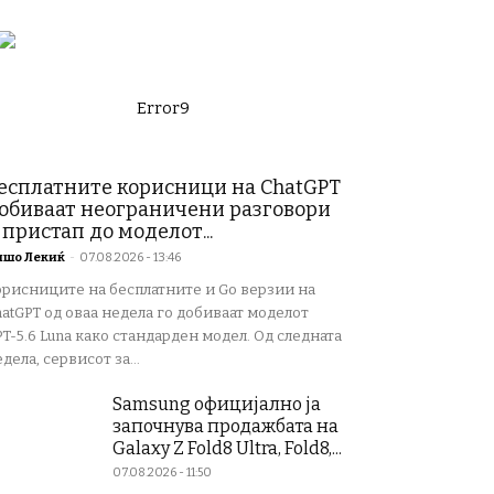
Error9
есплатните корисници на ChatGPT
обиваат неограничени разговори
 пристап до моделот...
ишо Лекиќ
-
07.08.2026 - 13:46
орисниците на бесплатните и Go верзии на
atGPT од оваа недела го добиваат моделот
T-5.6 Luna како стандарден модел. Од следната
дела, сервисот за...
Samsung официјално ја
започнува продажбата на
Galaxy Z Fold8 Ultra, Fold8,...
07.08.2026 - 11:50