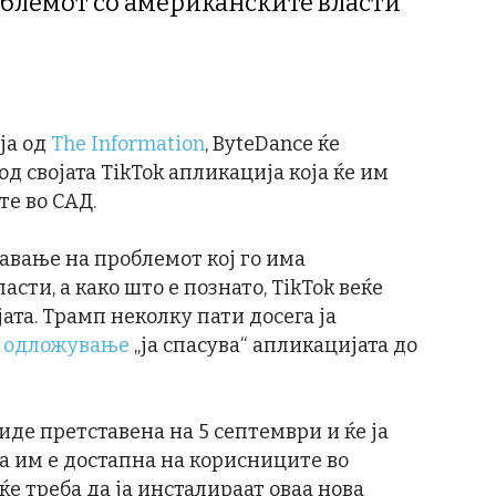
облемот со американските власти
ја од
The Information
, ByteDance ќе
од својата TikTok апликација која ќе им
те во САД.
авање на проблемот кој го има
сти, а како што е познато, TikTok веќе
ата. Трамп неколку пати досега ја
 одложување
„ја спасува“ апликацијата до
иде претставена на 5 септември и ќе ја
ја им е достапна на корисниците во
ќе треба да ја инсталираат оваа нова