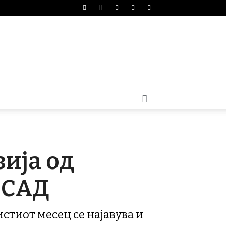
зија од
 САД
истиот месец се најавува и