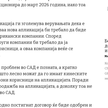
кционира до март 2026 година, иако тоа
кација ги зголемува верувањата дека е
ваа нова апликација би требало да биде
мерикански компании. Според
Б
руги компании би требало да ја
д
рисници, а оваа компанија веќе се
и
.
М
К
проблем во САД е позната, а кратко
Ch
јшто лесно можат да го имаат кинеските
GP
не
иони корисници на апликацијата. Поради
родажба на апликацијата, а доколку тоа не
 во САД.
водно постигнат договор ќе биде одобрен и