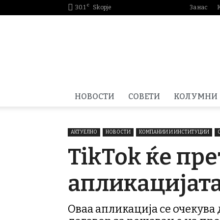
C
30.1
Skopje
За нас
Smartportal.mk
НОВОСТИ
СОВЕТИ
КОЛУМНИ
АКТУЕЛНО
НОВОСТИ
КОМПАНИИ И ИНСТИТУЦИИ
TikTok ќе пре
апликацијата
Оваа апликација се очекува 