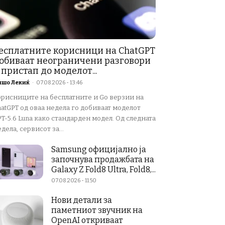
есплатните корисници на ChatGPT
обиваат неограничени разговори
 пристап до моделот...
ишо Лекиќ
-
07.08.2026 - 13:46
орисниците на бесплатните и Go верзии на
atGPT од оваа недела го добиваат моделот
T-5.6 Luna како стандарден модел. Од следната
дела, сервисот за...
Samsung официјално ја
започнува продажбата на
Galaxy Z Fold8 Ultra, Fold8,...
07.08.2026 - 11:50
Нови детали за
паметниот звучник на
OpenAI откриваат