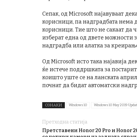
Сепак, од Microsoft најавуваат де
корисници, па надградбата нема д
корисници. Тие што не сакаат да ч
изберат една од двете можности 
надградба или алатка за креирање
Од Microsoft исто така најавија де
ќе истече поддршката за постарит
коишто уште се на ланската април
почнат да бидат автоматски надгр
ОЗНАКИ
Windows 10
Windows 10 May 2019 Upda
Претходна статија
Претставени Honor 20 Pro и Honor 2
со четири камери на задната стран