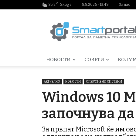
C
35.2
Skopje
8.8.2026 - 13:49
За нас
Smartportal.mk
НОВОСТИ
СОВЕТИ
КОЛУ
АКТУЕЛНО
НОВОСТИ
ОПЕРАТИВНИ СИСТЕМИ
Windows 10 M
започнува да
За првпат Microsoft ќе им о