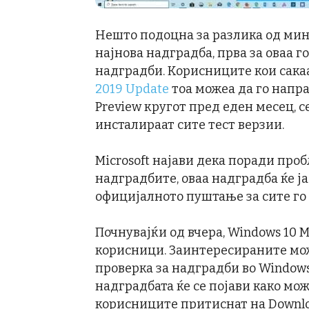
Нешто подоцна за разлика од мина
најнова надградба, прва за оваа 
надградби. Корисниците кои сака
2019 Update
тоа можеа да го напр
Preview кругот пред еден месец, с
инсталираат сите тест верзии.
Microsoft најави дека поради про
надградбите, оваа надградба ќе ја
официјалното пуштање за сите го н
Почнувајќи од вчера, Windows 10 M
корисници. Заинтересираните мож
проверка за надградби во Windows 
надградбата ќе се појави како мож
корисниците притиснат на Download