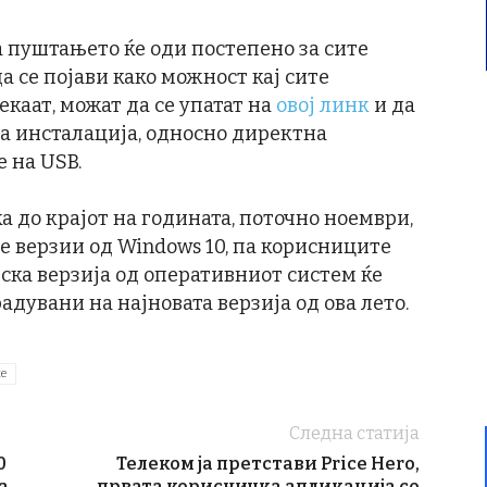
ка пуштањето ќе оди постепено за сите
а се појави како можност кај сите
екаат, можат да се упатат на
овој линк
и да
за инсталација, односно директна
 на USB.
ка до крајот на годината, поточно ноември,
е верзии од Windows 10, па корисниците
ска верзија од оперативниот систем ќе
адувани на најновата верзија од ова лето.
te
Следна статија
0
Телеком ја претстави Price Hero,
а
првата корисничка апликација со