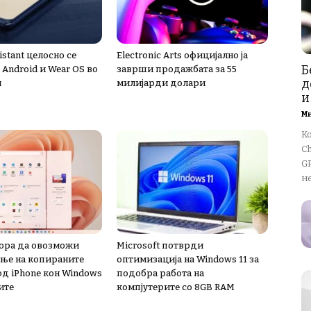
istant целосно се
Electronic Arts официјално ја
Б
 Android и Wear OS во
заврши продажбата за 55
д
и
милијарди долари
и
М
К
Ch
GP
не
мора да овозможи
Microsoft потврди
ње на копираните
оптимизација на Windows 11 за
од iPhone кон Windows
подобра работа на
ите
компјутерите со 8GB RAM