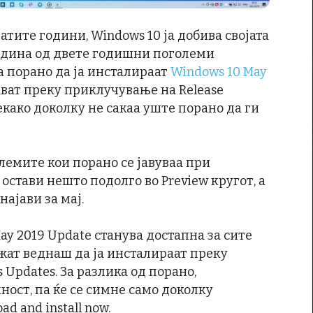
тите години, Windows 10 ја добива својата
година од двете годишни поголеми
а порано да ја инсталираат
Windows 10 May
ават преку приклучување на Release
екако доколку не сакаа уште порано да ги
блемите кои порано се јавуваа при
 остави нешто подолго во Preview кругот, а
ајави за мај.
ay 2019 Update станува достапна за сите
ат веднаш да ја инсталираат преку
Updates. За разлика од порано,
ност, па ќе се симне само доколку
 and install now.