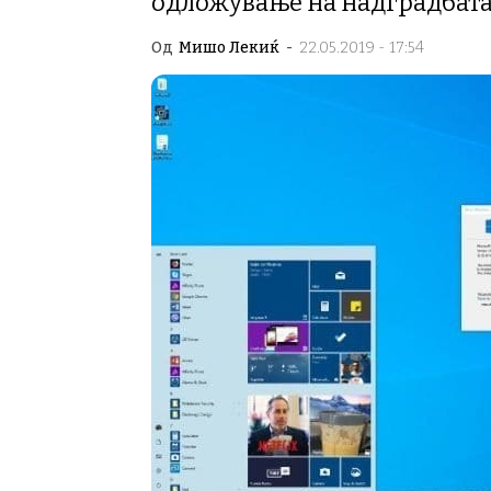
одложување на надградбат
Од
Мишо Лекиќ
-
22.05.2019 - 17:54