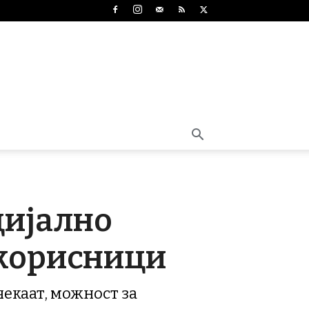
цијално
 корисници
чекаат, можност за