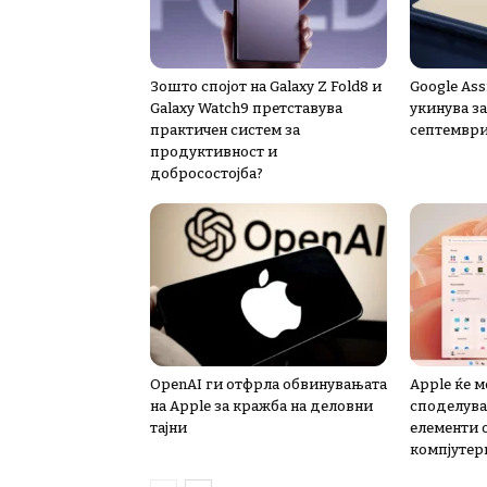
Зошто спојот на Galaxy Z Fold8 и
Google Ass
Galaxy Watch9 претставува
укинува за
практичен систем за
септемвр
продуктивност и
добросостојба?
OpenAI ги отфрла обвинувањата
Apple ќе 
на Apple за кражба на деловни
споделува
тајни
елементи 
компјутер