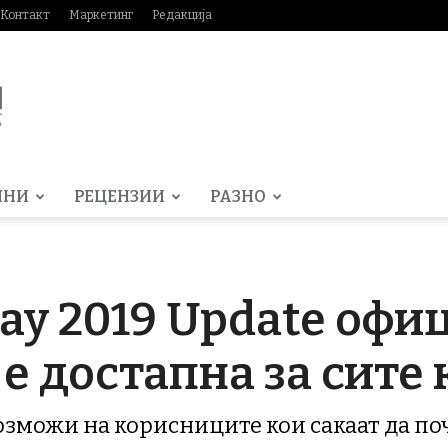
Контакт
Маркетинг
Редакција
МНИ
РЕЦЕНЗИИ
РАЗНО
ay 2019 Update офи
 е достапна за сите
возможи на корисниците кои сакаат да по