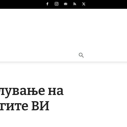
лување на
угите ВИ