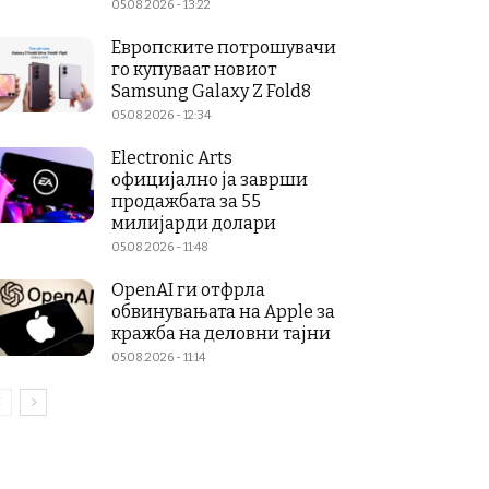
05.08.2026 - 13:22
Европските потрошувачи
го купуваат новиот
Samsung Galaxy Z Fold8
05.08.2026 - 12:34
Electronic Arts
официјално ја заврши
продажбата за 55
милијарди долари
05.08.2026 - 11:48
OpenAI ги отфрла
обвинувањата на Apple за
кражба на деловни тајни
05.08.2026 - 11:14