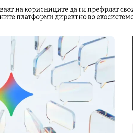
ваат на корисниците да ги префрлат сво
ите платформи директно во екосистемо