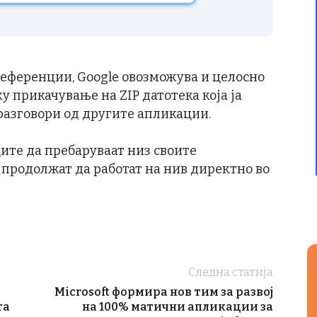
референции, Google овозможува и целосно
 прикачување на ZIP датотека која ја
разговори од другите апликации.
ите да пребаруваат низ своите
 продолжат да работат на нив директно во
Следна статија
Microsoft формира нов тим за развој
та
на 100% матични апликации за