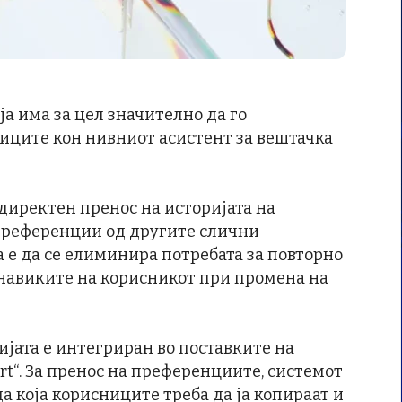
а има за цел значително да го
иците кон нивниот асистент за вештачка
директен пренос на историјата на
преференции од другите слични
 е да се елиминира потребата за повторно
навиките на корисникот при промена на
јата е интегриран во поставките на
rt“. За пренос на преференциите, системот
 која корисниците треба да ја копираат и