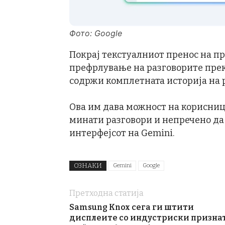
Фото: Google
Покрај текстуалниот пренос на п
префрлување на разговорите преку
содржи комплетната историја на 
Ова им дава можност на корисниц
минати разговори и непречено да
интерфејсот на Gemini.
ОЗНАКИ
Gemini
Google
Претходна статија
Samsung Knox сега ги штити
дисплеите со индустриски призна