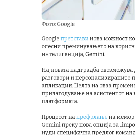
Фото: Google
Google
претстави
нова можност кој
олесни преминувањето на корисн
интелигенција, Gemini.
Најновата надградба овозможува 
разговори и персонализираните 
апликации. Целта на оваа промена
прилагодување на асистентот на 
платформата.
Процесот на
префрлање
на мемори
Gemini преку нова опција за „impo
нуди специфична предлог команда