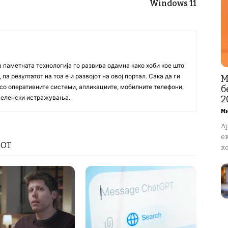
Windows 11
а паметната технологија го развива одамна како хоби кое што
па резултатот на тоа е и развојот на овој портал. Сака да ги
М
со оперативните системи, апликациите, мобилните телефони,
б
20
вселенски истражувања.
М
A
ек
РОТ
ко