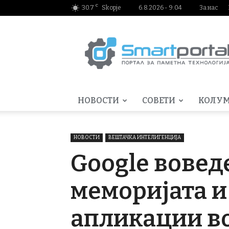
C
30.7
Skopje
6.8.2026 - 9:04
За нас
Smartportal.mk
НОВОСТИ
СОВЕТИ
КОЛУ
НОВОСТИ
ВЕШТАЧКА ИНТЕЛИГЕНЦИЈА
Google вовед
меморијата и
апликации во