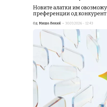
Новите алатки им овозможу
преференции од конкурентн
Од
Мишо Лекиќ
-
30.03.2026 - 12:43