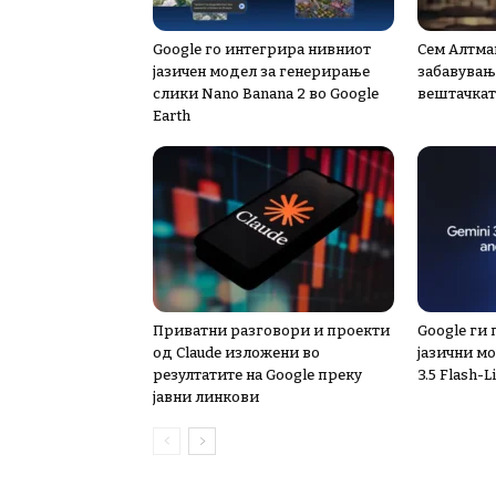
Google го интегрира нивниот
Сем Алтма
јазичен модел за генерирање
забавување
слики Nano Banana 2 во Google
вештачкат
Earth
Приватни разговори и проекти
Google ги
од Claude изложени во
јазични мо
резултатите на Google преку
3.5 Flash-L
јавни линкови