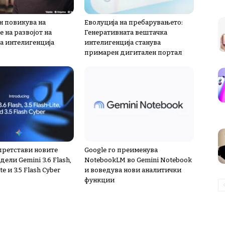
н повикува на
Еволуција на пребарувањето:
 на развојот на
Генеративната вештачка
а интелигенција
интелигенција станува
примарен дигитален портал
 претстави новите
Google го преименува
дели Gemini 3.6 Flash,
NotebookLM во Gemini Notebook
ite и 3.5 Flash Cyber
и воведува нови аналитички
функции