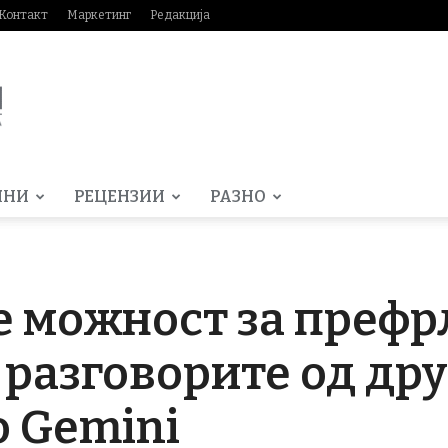
Контакт
Маркетинг
Редакција
МНИ
РЕЦЕНЗИИ
РАЗНО
е можност за префр
 разговорите од др
 Gemini