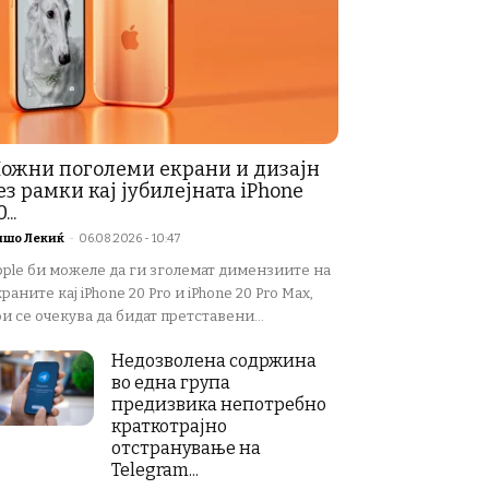
ожни поголеми екрани и дизајн
ез рамки кај јубилејната iPhone
...
ишо Лекиќ
-
06.08.2026 - 10:47
pple би можеле да ги зголемат димензиите на
раните кај iPhone 20 Pro и iPhone 20 Pro Max,
и се очекува да бидат претставени...
Недозволена содржина
во една група
предизвика непотребно
краткотрајно
отстранување на
Telegram...