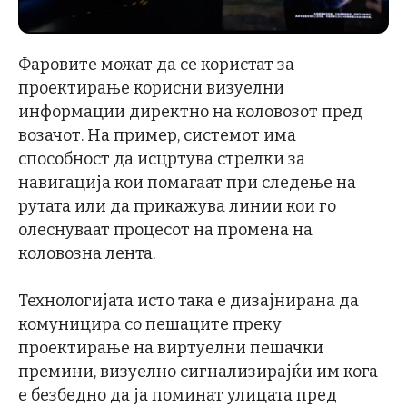
Фаровите можат да се користат за
проектирање корисни визуелни
информации директно на коловозот пред
возачот. На пример, системот има
способност да исцртува стрелки за
навигација кои помагаат при следење на
рутата или да прикажува линии кои го
олеснуваат процесот на промена на
коловозна лента.
Технологијата исто така е дизајнирана да
комуницира со пешаците преку
проектирање на виртуелни пешачки
премини, визуелно сигнализирајќи им кога
е безбедно да ја поминат улицата пред