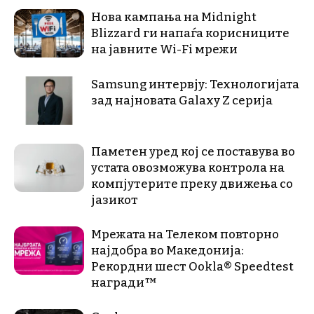
Нова кампања на Midnight
Blizzard ги напаѓа корисниците
на јавните Wi-Fi мрежи
Samsung интервју: Технологијата
зад најновата Galaxy Z серија
Паметен уред кој се поставува во
устата овозможува контрола на
компјутерите преку движења со
јазикот
Мрежата на Телеком повторно
најдобра во Македонија:
Рекордни шест Ookla® Speedtest
награди™