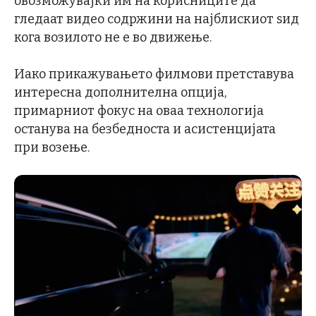
овозможувајќи им на корисниците да
гледаат видео содржини на најблискиот ѕид
кога возилото не е во движење.
Иако прикажувањето филмови претставува
интересна дополнителна опција,
примарниот фокус на оваа технологија
останува на безбедноста и асистенцијата
при возење.