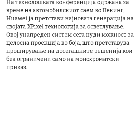
На технолошката конференција одржана за
време на автомобилскиот саем во Пекинг,
Huawei ја претстави најновата генерација на
својата XPixel технологија за осветлување.
Овој унапреден систем сега нуди можност за
целосна проекција во боја, што претставува
проширување на досегашните решенија кои
беа ограничени само на монохроматски
приказ.