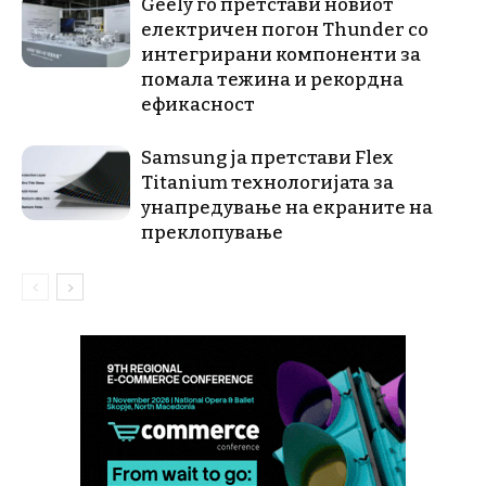
Geely го претстави новиот
електричен погон Thunder со
интегрирани компоненти за
помала тежина и рекордна
ефикасност
Samsung ја претстави Flex
Titanium технологијата за
унапредување на екраните на
преклопување