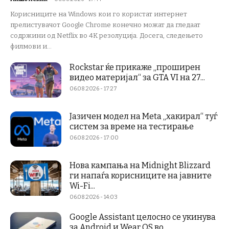
Корисниците на Windows кои го користат интернет
прелистувачот Google Chrome конечно можат да гледаат
содржини од Netflix во 4K резолуција. Досега, следењето
филмови и...
Rockstar ќе прикаже „проширен
видео материјал“ за GTA VI на 27...
06.08.2026 - 17:27
Јазичен модел на Meta „хакирал“ туѓ
систем за време на тестирање
06.08.2026 - 17:00
Нова кампања на Midnight Blizzard
ги напаѓа корисниците на јавните
Wi-Fi...
06.08.2026 - 14:03
Google Assistant целосно се укинува
за Android и Wear OS во...