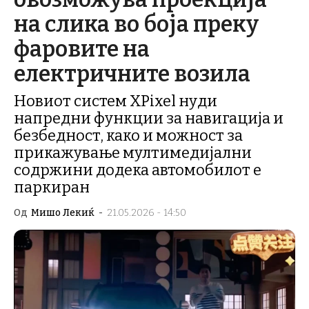
на слика во боја преку
фаровите на
електричните возила
Новиот систем XPixel нуди
напредни функции за навигација и
безбедност, како и можност за
прикажување мултимедијални
содржини додека автомобилот е
паркиран
Од
Мишо Лекиќ
-
21.05.2026 - 14:50