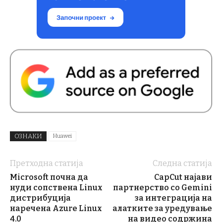
ОЗНАКИ
Huawei
Претходна статија
Следна статија
Microsoft почна да
CapCut најави
нуди сопствена Linux
партнерство со Gemini
дистрибуција
за интеграција на
наречена Azure Linux
алатките за уредување
4.0
на видео содржина