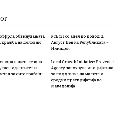
РОТ
 отфрла обвинувањата
РСБСП со апел по повод 2.
а кражба на деловни
Август Ден на Републиката –
Илинден
 отвора новата сезона
Local Growth Initiative: Provence
зуелен идентитет и
Agency започнува иницијатива
стан за сите граѓани
за поддршка на малите и
средни претпријатија во
Македонија