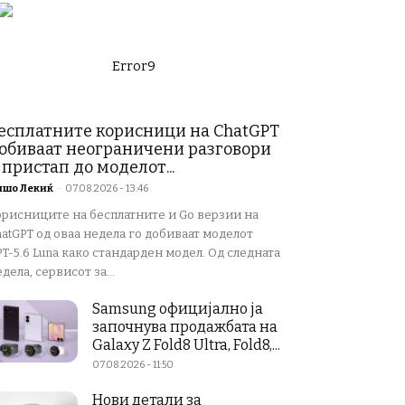
Error9
есплатните корисници на ChatGPT
обиваат неограничени разговори
 пристап до моделот...
ишо Лекиќ
-
07.08.2026 - 13:46
орисниците на бесплатните и Go верзии на
atGPT од оваа недела го добиваат моделот
T-5.6 Luna како стандарден модел. Од следната
дела, сервисот за...
Samsung официјално ја
започнува продажбата на
Galaxy Z Fold8 Ultra, Fold8,...
07.08.2026 - 11:50
Нови детали за