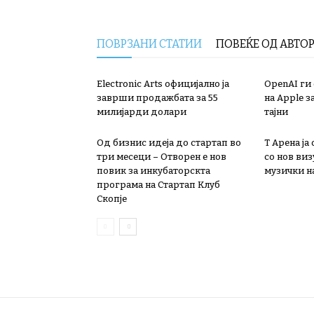
ПОВРЗАНИ СТАТИИ
ПОВЕЌЕ ОД АВТО
Electronic Arts официјално ја
OpenAI ги
заврши продажбата за 55
на Apple з
милијарди долари
тајни
Од бизнис идеја до стартап во
Т Арена ја
три месеци – Отворен е нов
со нов ви
повик за инкубаторскта
музички на
програма на Стартап Клуб
Скопје