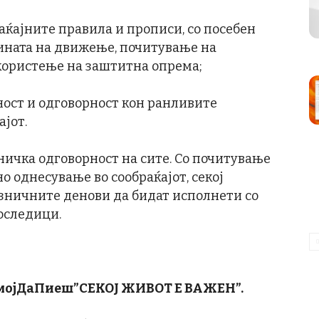
раќајните правила и прописи, со посебен
ината на движење, почитување на
 користење на заштитна опрема;
ност и одговорност кон ранливите
ајот.
дничка одговорност на сите. Со почитување
о однесување во сообраќајот, секој
зничните денови да бидат исполнети со
последици.
ојДаПиеш”СЕКОЈ ЖИВОТ Е ВАЖЕН”.