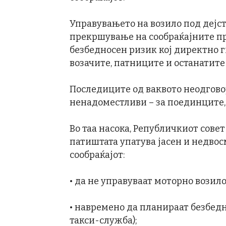
Управувањето на возило под дејст
прекршување на сообраќајните пр
безбедносен ризик кој директно г
возачите, патниците и останатите
Последиците од ваквото неодгово
ненадоместливи – за поединците, 
Во таа насока, Републичкиот совет
патиштата упатува јасен и недвос
сообраќајот:
• да не управуваат моторно возило
• навремено да планираат безбедн
такси-служба);