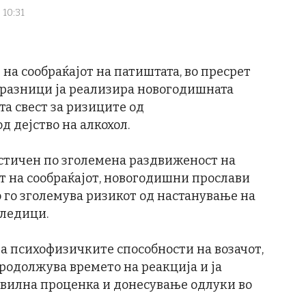
 10:31
 на сообраќајот на патиштата, во пресрет
разници ја реализира новогодишната
а свест за ризиците од
 дејство на алкохол.
стичен по зголемена раздвиженост на
т на сообраќајот, новогодишни прослави
 го зголемува ризикот од настанување на
следици.
а психофизичките способности на возачот,
продолжува времето на реакција и ја
вилна проценка и донесување одлуки во