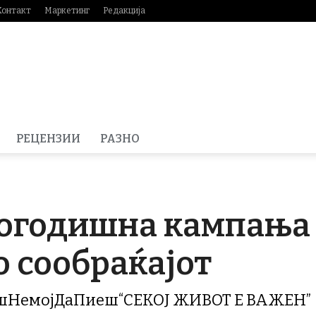
Контакт
Маркетинг
Редакција
РЕЦЕНЗИИ
РАЗНО
вогодишна кампања 
о сообраќајот
НемојДаПиеш“СЕКОЈ ЖИВОТ Е ВАЖЕН”