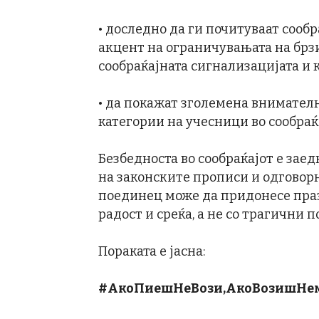
• доследно да ги почитуваат сооб
акцент на ограничувањата на брз
сообраќајната сигнализацијата и
• да покажат зголемена внимател
категории на учесници во сообраќ
Безбедноста во сообраќајот е зае
на законските прописи и одговорн
поединец може да придонесе пра
радост и среќа, а не со трагични 
Пораката е јасна:
#АкоПиешНеВози,АкоВозишНем