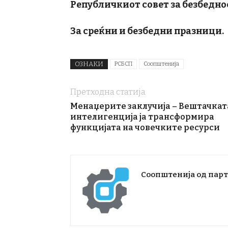
Републичкиот совет за безбеднос
За среќни и безбедни празници.
ОЗНАКИ
РСБСП
Соопштенија
Претходна статија
Менаџерите заклучија – Вештачкат
интелигенција ја трансформира
функцијата на човечките ресурси
Соопштенија од пар