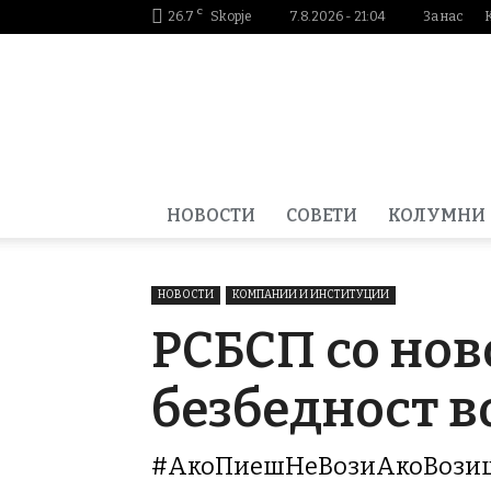
C
26.7
Skopje
7.8.2026 - 21:04
За нас
Smartportal.mk
НОВОСТИ
СОВЕТИ
КОЛУМНИ
НОВОСТИ
КОМПАНИИ И ИНСТИТУЦИИ
РСБСП со но
безбедност в
#АкоПиешНеВозиАкоВозиш