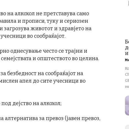
во на алкохол не претставува само
авила и прописи, туку и сериозен
и загрозува животот и здравјето на
 учесници во сообраќајот.
Б
д
рно однесување често се трајни и
и
семејствата и општеството во целина.
М
К
 за безбедност на сообраќајот на
Ch
мислен апел до сите учесници во
GP
не
 под дејство на алкохол;
а алтернатива за превоз (јавен превоз,