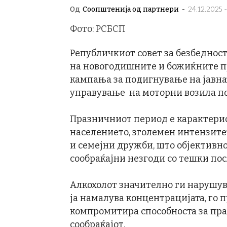
Од
Соопштенија од партнери
-
24.12.2025 -
Фото: РСБСП
Републичкиот совет за безбедност
на новогодишните и божиќните п
кампања за подигнување на јавнат
управување на моторни возила под
Празничниот период е карактери
населението, зголемен интензите
и семејни дружби, што објективно
сообраќајни незгоди со тешки по
Алкохолот значително ги нарушув
ја намалува концентрацијата, го 
компромитира способноста за пра
сообраќајот.