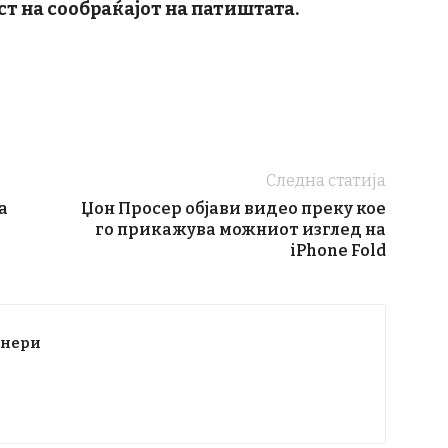
т на сообраќајот на патиштата.
Следна статија
а
Џон Просер објави видео преку кое
го прикажува можниот изглед на
iPhone Fold
тнери