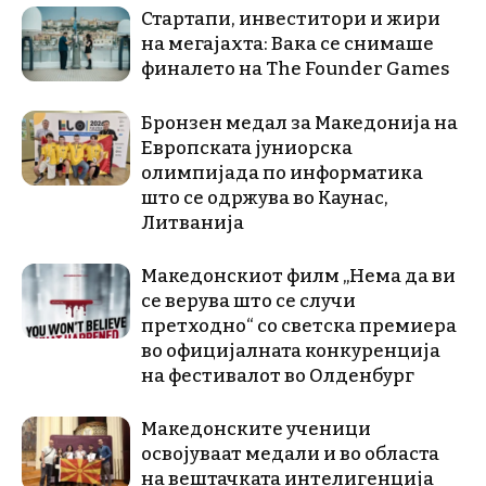
Стартапи, инвеститори и жири
на мегајахта: Вака се снимаше
финалето на The Founder Games
Бронзен медал за Македонија на
Европската јуниорска
олимпијада по информатика
што се одржува во Каунас,
Литванија
Македонскиот филм „Нема да ви
се верува што се случи
претходно“ со светска премиера
во официјалната конкуренција
на фестивалот во Олденбург
Македонските ученици
освојуваат медали и во областа
на вештачката интелигенција