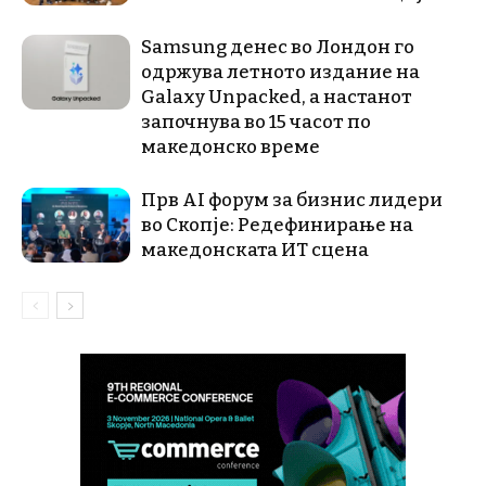
Samsung денес во Лондон го
одржува летното издание на
Galaxy Unpacked, a настанот
започнува во 15 часот по
македонско време
Прв AI форум за бизнис лидери
во Скопје: Редефинирање на
македонската ИТ сцена