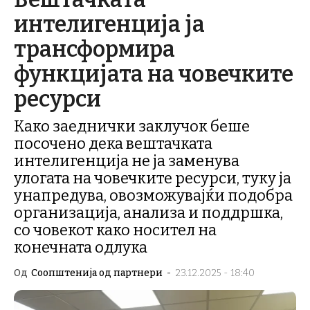
интелигенција ја
трансформира
функцијата на човечките
ресурси
Како заеднички заклучок беше
посочено дека вештачката
интелигенција не ја заменува
улогата на човечките ресурси, туку ја
унапредува, овозможувајќи подобра
организација, анализа и поддршка,
со човекот како носител на
конечната одлука
Од
Соопштенија од партнери
-
23.12.2025 - 18:40