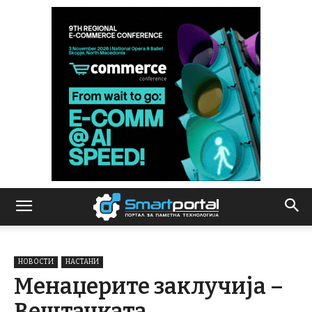
НОВОСТИ
НАСТАНИ
Менаџерите заклучија –
Вештачката