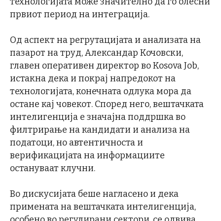
технологијата може значително да го олесни
првиот период на интеграција.
Од аспект на регрутацијата и анализата на
пазарот на труд, Александар Кочовски,
главен оперативен директор во Kosova Job,
истакна дека и покрај напредокот на
технологијата, конечната одлука мора да
остане кај човекот. Според него, вештачката
интелигенција е значајна поддршка во
филтрирање на кандидати и анализа на
податоци, но автентичноста и
верификацијата на информациите
остануваат клучни.
Во дискусијата беше нагласено и дека
примената на вештачката интелигенција,
особено во регулирани сектори, се одвива