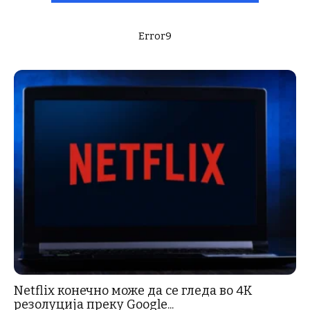
Error9
Netflix конечно може да се гледа во 4K
резолуција преку Google...