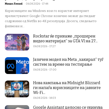
Мишо Лекиќ
-
06.08.2026 - 17:44
Корисниците на Windows кои го користат интернет
прелистувачот Google Chrome конечно можат да гледаат
содржини од Netflix во 4K резолуција. Досега, следењето
филмови и...
Rockstar ќе прикаже „проширен
видео материјал“ за GTA VI на 27...
06.08.2026 - 17:27
Јазичен модел на Meta „хакирал“ туѓ
систем за време на тестирање
06.08.2026 - 17:00
Нова кампања на Midnight Blizzard
ги напаѓа корисниците на јавните
Wi-Fi...
06.08.2026 - 14:03
Google Assistant целосно се укинува