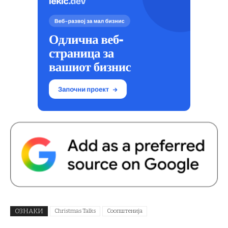
ОЗНАКИ
Christmas Talks
Соопштенија