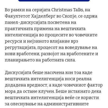
Во рамки на серијата Christmas Talks, на
Факултетот Хајделберг во Скопје, се одржа
панел-дискусијата посветена на
практичната примена на вештачката
интелигенција во процесите во човечките
ресурси и нејзиното влијание врз
регрутацијата, процесот на воведување на
нови вработени, развојот на вработените и
планирањето на работната сила.
Дискусијата беше насочена кон тоа каде
вештачката интелигенција носи реална
додадена вредност, а каде човечкиот фактор
мора да остане клучен. Беше истакнато дека
вештачката интелигенција веќе се користи
за олеснување на административните