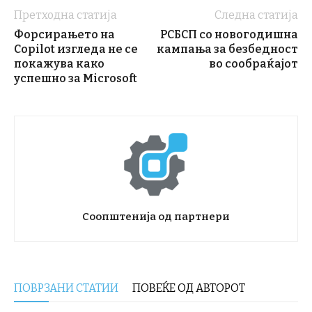
Претходна статија
Следна статија
Форсирањето на
РСБСП со новогодишна
Copilot изгледа не се
кампања за безбедност
покажува како
во сообраќајот
успешно за Microsoft
Соопштенија од партнери
ПОВРЗАНИ СТАТИИ
ПОВЕЌЕ ОД АВТОРОТ