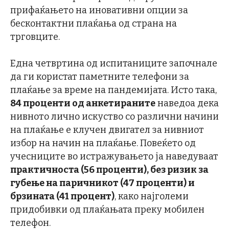
прифаќањето на иновативни опции за
бесконтактни плаќања од страна на
трговците.
Една четвртина од испитаниците започнале
да ги користат паметните телефони за
плаќање за време на пандемијата. Исто така,
84 проценти од анкетираните
наведоа дека
нивното лично искуство со различни начини
на плаќање е клучен двигател за нивниот
избор на начин на плаќање. Повеќето од
учесниците во истражувањето ја наведуваат
практичноста (56 проценти), без ризик за
губење на паричникот (47 проценти) и
брзината (41 процент)
, како најголеми
придобивки од плаќањата преку мобилен
телефон.