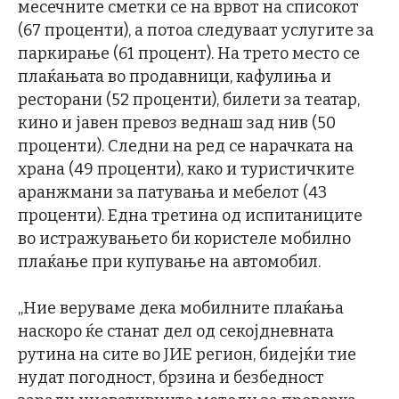
месечните сметки се на врвот на списокот
(67 проценти), а потоа следуваат услугите за
паркирање (61 процент). На трето место се
плаќањата во продавници, кафулиња и
ресторани (52 проценти), билети за театар,
кино и јавен превоз веднаш зад нив (50
проценти). Следни на ред се нарачката на
храна (49 проценти), како и туристичките
аранжмани за патувања и мебелот (43
проценти). Една третина од испитаниците
во истражувањето би користеле мобилно
плаќање при купување на автомобил.
„Ние веруваме дека мобилните плаќања
наскоро ќе станат дел од секојдневната
рутина на сите во ЈИЕ регион, бидејќи тие
нудат погодност, брзина и безбедност