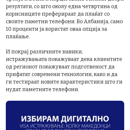
резултати, со што околу една четвртина од
корисниците преферираат да плаќат со
своите паметни телефони. Во Албанија, само
10 проценти ја користат оваа опција за
плаќање.
И покрај различните навики,
истражувањата покажуваат дека клиентите
од регионот покажуваат подготвеност да
прифатат современи технологии, како и да
ги тестираат новите карактеристики што ги
нудат паметните телефони.