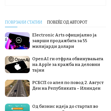
ПОВРЗАНИ СТАТИИ
ПОВЕЌЕ ОД АВТОРОТ
Electronic Arts официјално ја
заврши продажбата за 55
милијарди долари
OpenAI ги отфрла обвинувањата
на Apple за кражба на деловни
тајни
РСБСП со апел по повод 2. Август
Ден на Републиката – Илинден
Од бизнис идеја до стартап во