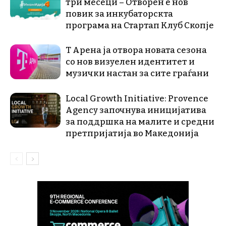
три месеци – Отворен е нов
повик за инкубаторскта
програма на Стартап Клуб Скопје
Т Арена ја отвора новата сезона
со нов визуелен идентитет и
музички настан за сите граѓани
Local Growth Initiative: Provence
Agency започнува иницијатива
за поддршка на малите и средни
претпријатија во Македонија