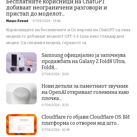
Бесплатните корисници на ChatGPT
добиваат неограничени разговори и
пристап до моделот...
Мишо Лекиќ
-
07.08.2026 - 13:46
Корисниците на бесплатните и Go верзии на ChatGPT од оваа
недела го добиваат моделот GPT-5.6 Luna како стандарден
модел. Од следната недела, сервисот за...
Samsung официјално ја започнува
продажбата на Galaxy Z Fold8 Ultra,
Fold8,...
07.08.2026 - 11:50
Нови детали за паметниот звучник
на OpenAI откриваат големина како
плочка...
07.08.2026 - 11:31
Cloudflare го објави Cloudflare OS: ВИ
платформа со отворен код што...
07.08.2026 - 10:59