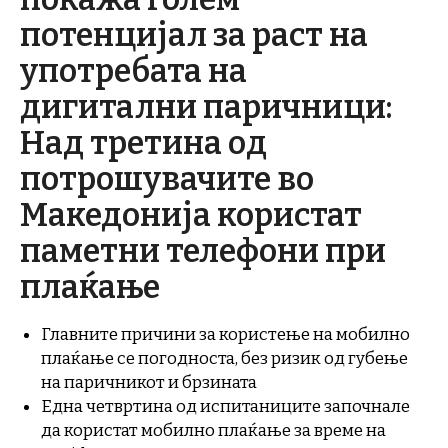
потенцијал за раст на
употребата на
дигитални паричници:
Над третина од
потрошувачите во
Македонија користат
паметни телефони при
плаќање
Главните причини за користење на мобилно
плаќање се погодноста, без ризик од губење
на паричникот и брзината
Една четвртина од испитаниците започнале
да користат мобилно плаќање за време на