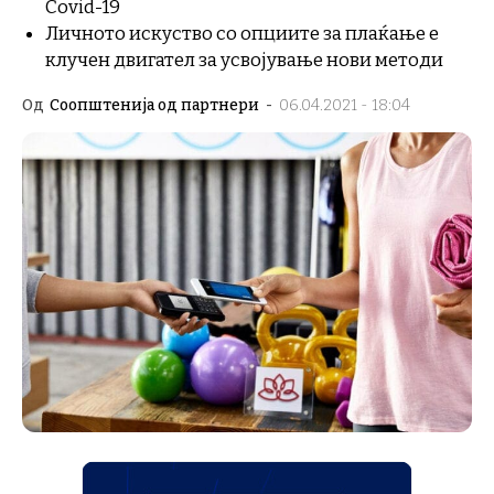
Covid-19
Личното искуство со опциите за плаќање е
клучен двигател за усвојување нови методи
Од
Соопштенија од партнери
-
06.04.2021 - 18:04