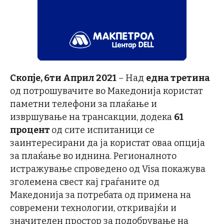
Скопје, 6ти Април 2021
– Над
една третина
од потрошувачите во Македонија користат
паметни телефони за плаќање и
извршување на трансакции, додека
61
процент
од сите испитаници се
заинтересирани да ја користат оваа опција
за плаќање во иднина. Регионалното
истражување спроведено од Visa покажува
зголемена свест кај граѓаните од
Македонија за потребата од примена на
современи технологии, откривајќи и
значителен простор за подобрување на