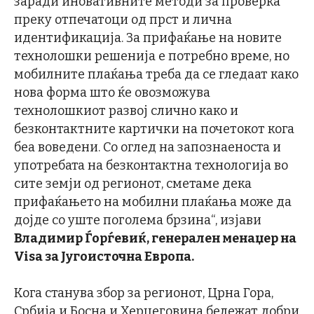
заради иновативните методи за проверка
преку отпечатоци од прст и лична
идентификација. За прифаќање на новите
технолошки решенија е потребно време, но
мобилните плаќања треба да се гледаат како
нова форма што ќе овозможува
технолошкиот развој слично како и
безконтактните картички на почетокот кога
беа воведени. Со оглед на запознаеноста и
употребата на безконтактна технологија во
сите земји од регионот, сметаме дека
прифаќањето на мобилни плаќања може да
дојде со уште поголема брзина“, изјави
Владимир Ѓорѓевиќ, генерален менаџер на
Visa за Југоисточна Европа.
Кога станува збор за регионот, Црна Гора,
Србија и Босна и Херцеговина бележат добри