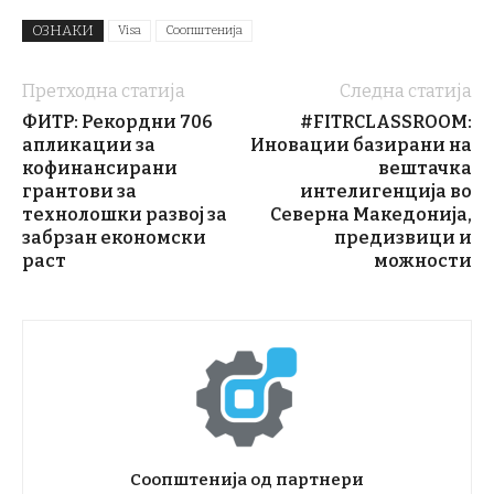
ОЗНАКИ
Visa
Соопштенија
Претходна статија
Следна статија
ФИТР: Рекордни 706
#FITRCLASSROOM:
апликации за
Иновации базирани на
кофинансирани
вештачка
грантови за
интелигенција во
технолошки развој за
Северна Македонија,
забрзан економски
предизвици и
раст
можности
Соопштенија од партнери