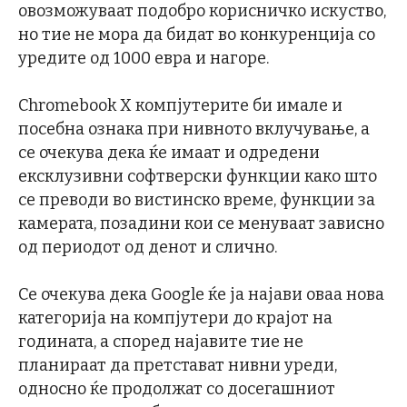
овозможуваат подобро корисничко искуство,
но тие не мора да бидат во конкуренција со
уредите од 1000 евра и нагоре.
Chromebook X компјутерите би имале и
посебна ознака при нивното вклучување, а
се очекува дека ќе имаат и одредени
ексклузивни софтверски функции како што
се преводи во вистинско време, функции за
камерата, позадини кои се менуваат зависно
од периодот од денот и слично.
Се очекува дека Google ќе ја најави оваа нова
категорија на компјутери до крајот на
годината, а според најавите тие не
планираат да претстават нивни уреди,
односно ќе продолжат со досегашниот