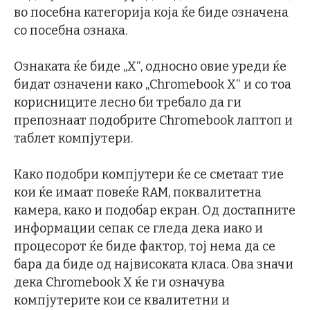
во посебна категорија која ќе биде означена
со посебна ознака.
Ознаката ќе биде „X“, односно овие уреди ќе
бидат означени како „Chromebook X“ и со тоа
корисниците лесно би требало да ги
препознаат подобрите Chromebook лаптоп и
таблет компјутери.
Како подобри компјутери ќе се сметаат тие
кои ќе имаат повеќе RAM, поквалитетна
камера, како и подобар екран. Од достапните
информации сепак се гледа дека иако и
процесорот ќе биде фактор, тој нема да се
бара да биде од највисоката класа. Ова значи
дека Chromebook X ќе ги означува
компјутерите кои се квалитетни и