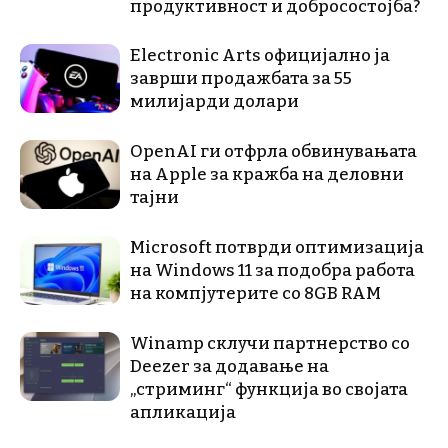
продуктивност и добросостојба?
Electronic Arts официјално ја
заврши продажбата за 55
милијарди долари
OpenAI ги отфрла обвинувањата
на Apple за кражба на деловни
тајни
Microsoft потврди оптимизација
на Windows 11 за подобра работа
на компјутерите со 8GB RAM
Winamp склучи партнерство со
Deezer за додавање на
„стриминг“ функција во својата
апликација