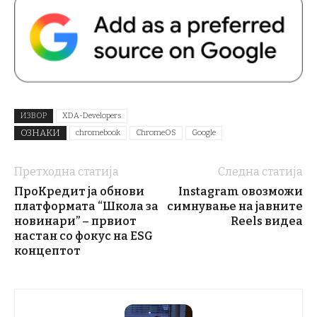
ИЗВОР
XDA-Developers
ОЗНАКИ
chromebook
ChromeOS
Google
Претходна статија
Следна статија
ПроКредит ја обнови
Instagram овозможи
платформата “Школа за
симнување на јавните
новинари” – првиот
Reels видеа
настан со фокус на ESG
концептот