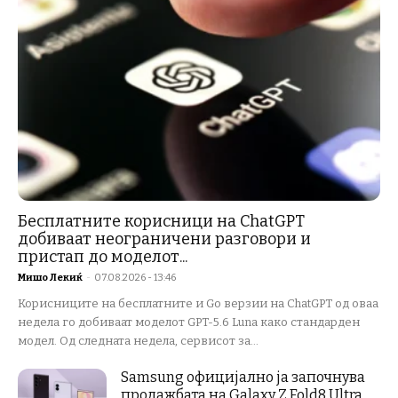
Бесплатните корисници на ChatGPT
добиваат неограничени разговори и
пристап до моделот...
Мишо Лекиќ
-
07.08.2026 - 13:46
Корисниците на бесплатните и Go верзии на ChatGPT од оваа
недела го добиваат моделот GPT-5.6 Luna како стандарден
модел. Од следната недела, сервисот за...
Samsung официјално ја започнува
продажбата на Galaxy Z Fold8 Ultra,