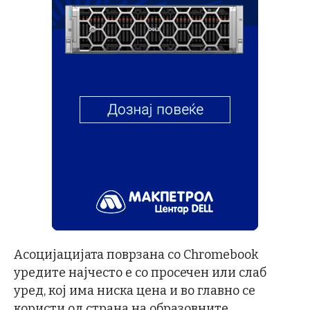
Асоцијацијата поврзана со Chromebook
уредите најчесто е со просечен или слаб
уред, кој има ниска цена и во главно се
користи од страна на образовните