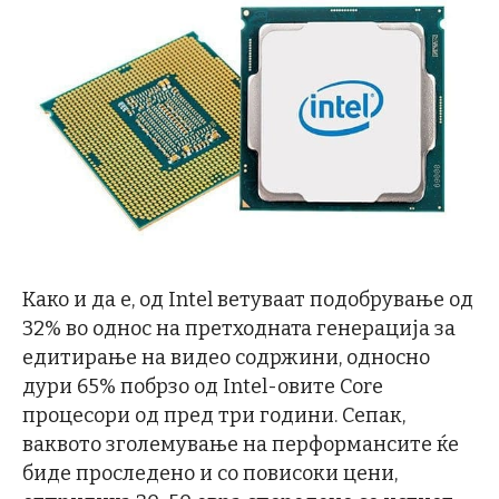
Како и да е, од Intel ветуваат подобрување од
32% во однос на претходната генерација за
едитирање на видео содржини, односно
дури 65% побрзо од Intel-овите Core
процесори од пред три години. Сепак,
ваквото зголемување на перформансите ќе
биде проследено и со повисоки цени,