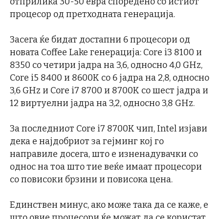
отприлика 30-50 евра споредено со истиот
процесор од претходната генерација.
Засега ќе бидат достапни 6 процесори од
новата Coffee Lake генерација: Core i3 8100 и
8350 со четири јадра на 3,6, односно 4,0 GHz,
Core i5 8400 и 8600К со 6 јадра на 2,8, односно
3,6 GHz и Core i7 8700 и 8700К со шест јадра и
12 виртуелни јадра на 3,2, односно 3,8 GHz.
За последниот Core i7 8700K чип, Intel изјави
дека е најдобриот за гејминг кој го
направиле досега, што е изненадувачки со
однос на тоа што тие веќе имаат процесори
со повисоки брзини и повисока цена.
Единствен минус, ако може така да се каже, е
што овие процесори ќе можат да се користат