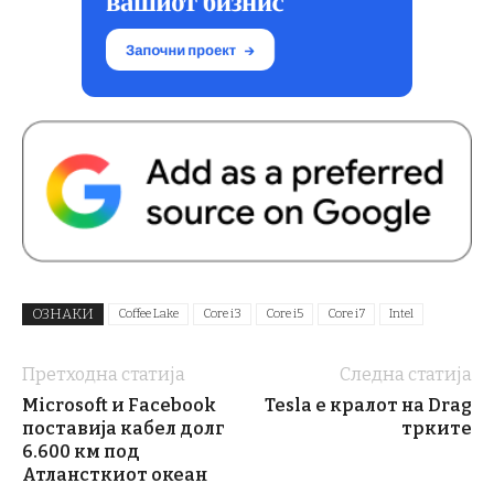
ОЗНАКИ
Coffee Lake
Core i3
Core i5
Core i7
Intel
Претходна статија
Следна статија
Microsoft и Facebook
Tesla е кралот на Drag
поставија кабел долг
трките
6.600 км под
Атлансткиот океан