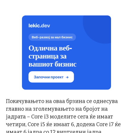
Покачувањето на оваа брзина се однесува
главно на зголемувањето на бројот на
јадрата – Core i3 моделите сега ќе имаат
четири, Core i5 ќе имаат 6, додека Core i7 ќе
имаат 6 јадра со 12 виртуелни јадра.