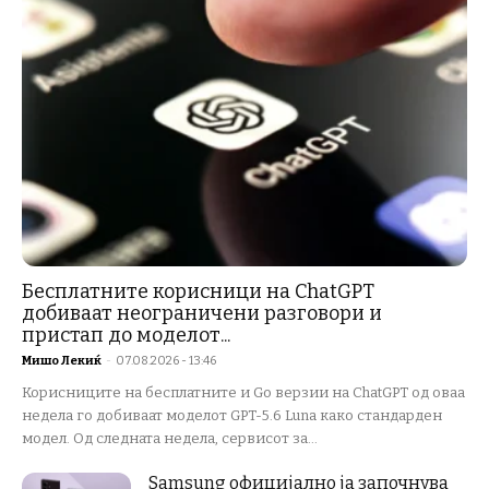
Бесплатните корисници на ChatGPT
добиваат неограничени разговори и
пристап до моделот...
Мишо Лекиќ
-
07.08.2026 - 13:46
Корисниците на бесплатните и Go верзии на ChatGPT од оваа
недела го добиваат моделот GPT-5.6 Luna како стандарден
модел. Од следната недела, сервисот за...
Samsung официјално ја започнува