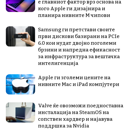
е главниот фактор врз основа на
кого Apple ги дизајнира и
планира нивните М чипови
Samsung ги претстави своите
први дискови базирани на PCIe
6.0 кои нудат двојно поголеми
брзини и напредна ефикасност
за инфраструктура за вештачка
интелигенција
Apple ги зголеми цените на
нивните Mac и iPad компјутери
Valve ќе овозможи поедноставна
инсталација на SteamOS на
сопствен хардвер и најавува
поддршка за Nvidia