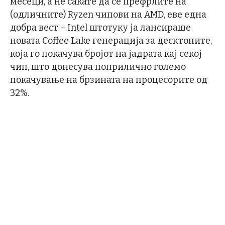
месеци, а не сакате да се префрлите на
(одличните) Ryzen чипови на AMD, еве една
добра вест – Intel штотуку ја лансираше
новата Coffee Lake генерација за десктопите,
која го покачува бројот на јадрата кај секој
чип, што донесува поприлично големо
покачување на брзината на процесорите од
32%.