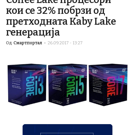
кои се 32% побрзи од
претходната Kaby Lake
генерација
Од
Смартпортал
-
26.09.2017 - 13:27