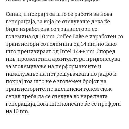
Сепак, и покрај тоа што се работи за нова
генерација, за која се очекуваше дека ќе
биде изработена со транзистори со
големина од 10 nm, Coffee Lake е изработен со
транзистори со големина од 14 nm, но како
што прецизираат од Intel, 14++ nm. Според
нив, променетата архитектура придонесува
за зголемување на перформансите и
намалување на потрошувачката по јадро и
покрај тоа што не е зголемен бројот на
транзисторите, но вистински голем скок
сепак треба да се очекува во наредната
генерација, кога Intel конечно ќе се префрли
на 10 nm.