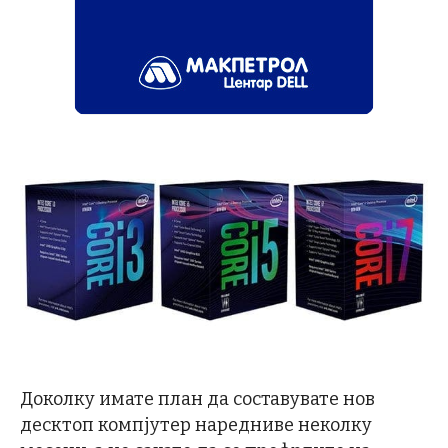
Доколку имате план да составувате нов
десктоп компјутер наредниве неколку