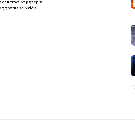
а сопствен хардвер и
поддршка за Nvidia