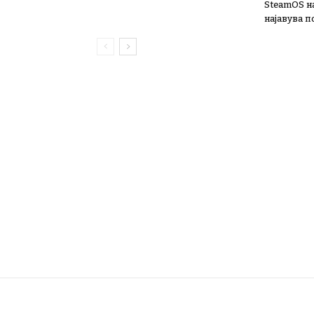
SteamOS н
најавува 