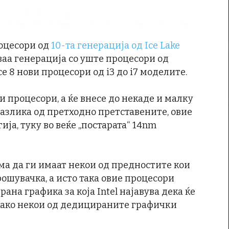
оцесори од
10-та генерација од Ice Lake
 оваа генерација со уште процесори од
се 8 нови процесори од i3 до i7 моделите.
и процесори, а ќе внесе до некаде и малку
 разлика од претходно претставените, овие
ија, туку во веќе „постарата“ 14nm
ма да ги имаат некои од предностите кои
рошувачка, а исто така овие процесори
ана графика за која Intel најавува дека ќе
ако некои од дедицираните графички