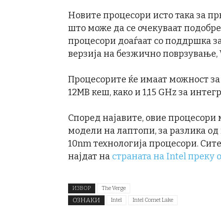
Новите процесори исто така за прв
што може да се очекуваат подобре
процесори доаѓаат со поддршка за
верзија на безжично поврзување, W
Процесорите ќе имаат можност за
12MB кеш, како и 1,15 GHz за инте
Според најавите, овие процесори 
модели на лаптопи, за разлика од
10nm технологија процесори. Сите
најдат на
страната на Intel преку 
ИЗВОР
The Verge
ОЗНАКИ
Intel
Intel Comet Lake