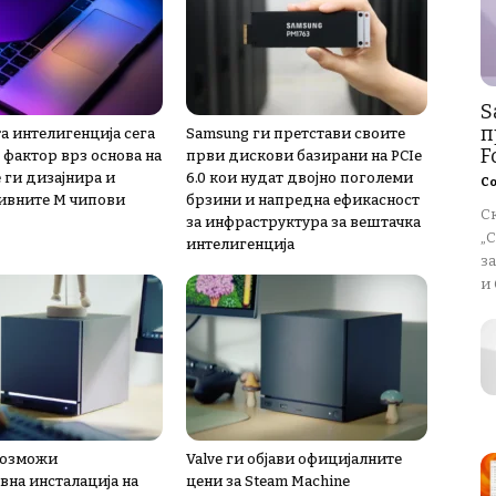
S
п
а интелигенција сега
Samsung ги претстави своите
Fo
 фактор врз основа на
први дискови базирани на PCIe
 ги дизајнира и
6.0 кои нудат двојно поголеми
Со
ивните М чипови
брзини и напредна ефикасност
Ск
за инфраструктура за вештачка
„С
интелигенција
за
и 
овозможи
Valve ги објави официјалните
вна инсталација на
цени за Steam Machine