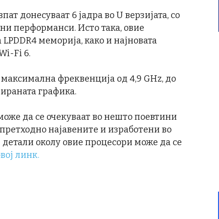
пат донесуваат 6 јадра во U верзијата, со
ни перформанси. Исто така, овие
 LPDDR4 меморија, како и најновата
i-Fi 6.
 максимална фреквенција од 4,9 GHz, до
грираната графика.
може да се очекуваат во нешто поевтини
 претходно најавените и изработени во
 детали околу овие процесори може да се
овој линк.