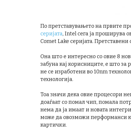
По претставувањето на првите пр
серијата
, Intel сега ја проширува
Comet Lake серијата. Претставени 
Она што е интересно со овие 8 нов
забуна кај корисниците, е што за
не се изработени во 10nm технолог
технологија.
Тоа значи дека овие процесори не
доаѓаат со помал чип, помала пот
нема да ја имаат и новата интегрир
може да овозможи перформанси к
картички.