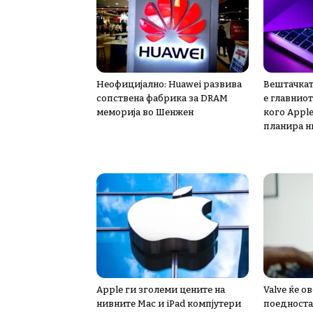
Неофицијално: Huawei развива
Вештачкат
сопствена фабрика за DRAM
е главниот
меморија во Шенжен
кого Apple
планира н
Apple ги зголеми цените на
Valve ќе 
нивните Mac и iPad компјутери
поедноста