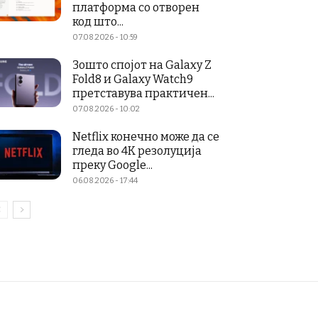
платформа со отворен
код што...
07.08.2026 - 10:59
Зошто спојот на Galaxy Z
Fold8 и Galaxy Watch9
претставува практичен...
07.08.2026 - 10:02
Netflix конечно може да се
гледа во 4K резолуција
преку Google...
06.08.2026 - 17:44