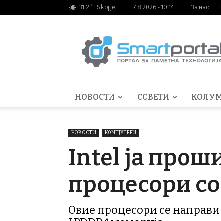
C
31.2
Skopje
7.8.2026 - 10:14
За нас
Smartportal.mk
НОВОСТИ
СОВЕТИ
КОЛУ
НОВОСТИ
КОМПЈУТЕРИ
Intel ја прош
процесори со
Овие процесори се направи 