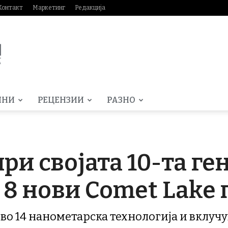
Контакт
Маркетинг
Редакција
МНИ
РЕЦЕНЗИИ
РАЗНО
ири својата 10-та ге
 8 нови Comet Lake
во 14 нанометарска технологија и вклучу