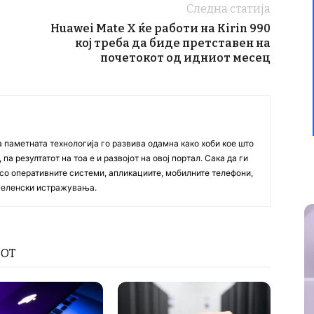
Следна статија
Huawei Mate X ќе работи на Kirin 990
кој треба да биде претставен на
почетокот од идниот месец
а паметната технологија го развива одамна како хоби кое што
па резултатот на тоа е и развојот на овој портал. Сака да ги
со оперативните системи, апликациите, мобилните телефони,
вселенски истражувања.
РОТ