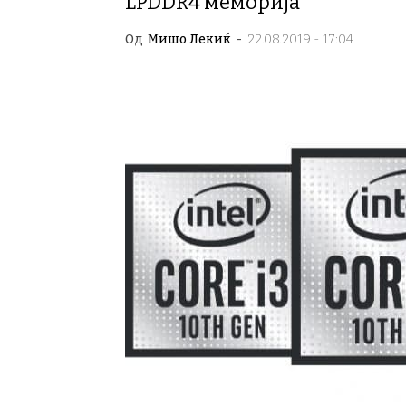
LPDDR4 меморија
Од
Мишо Лекиќ
-
22.08.2019 - 17:04