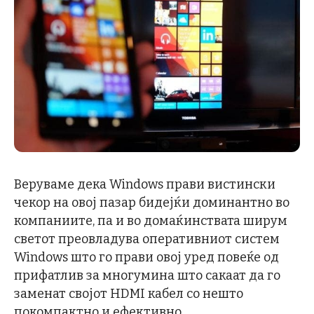
Веруваме дека Windows прави вистински
чекор на овој пазар бидејќи доминантно во
компаниите, па и во домаќинствата ширум
светот преовладува оперативниот систем
Windows што го прави овој уред повеќе од
прифатлив за многумина што сакаат да го
заменат својот HDMI кабел со нешто
покомпактно и ефективно.