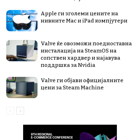
Apple ги зголеми цените на
нивните Mac и iPad компјутери
Valve ќе овозможи поедноставна
инсталација на SteamOS на
сопствен хардвер и најавува
поддршка за Nvidia
Valve ги објави официјалните
цени за Steam Machine