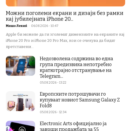
Можни поголеми екрани и дизајн без рамки
кај јубилејната iPhone 20...
Мишо Лекиќ
-
06.08.2026 - 10:47
Apple би можеле да ги зголемат димензиите на екраните кај
iPhone 20 Pro и iPhone 20 Pro Max, кои се очекува да бидат
претставени...
Недозволена содржина во една
група предизвика непотребно
краткотрајно отстранување на
Telegram...
05.08.2026 - 13:22
Европските потрошувачи го
купуваат новиот Samsung Galaxy Z
Fold8
05.08.2026 - 12:34
Electronic Arts официјално ја
заврши продажбата за 55