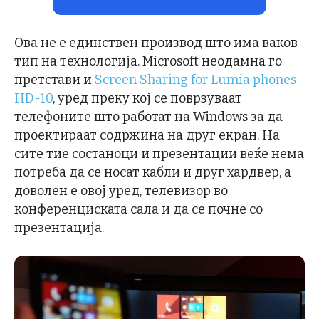
Ова не е единствен производ што има ваков
тип на технологија. Microsoft неодамна го
претстави и
Screen Sharing for Lumia phones
HD-10
, уред преку кој се поврзуваат
телефоните што работат на Windows за да
проектираат содржина на друг екран. На
сите тие состаноци и презентации веќе нема
потреба да се носат кабли и друг хардвер, а
доволен е овој уред, телевизор во
конференциската сала и да се почне со
презентација.