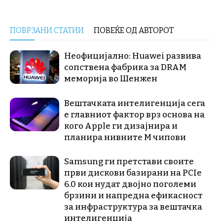
ПОВРЗАНИ СТАТИИ
ПОВЕЌЕ ОД АВТОРОТ
Неофицијално: Huawei развива
сопствена фабрика за DRAM
меморија во Шенжен
Вештачката интелигенција сега
е главниот фактор врз основа на
кого Apple ги дизајнира и
планира нивните М чипови
Samsung ги претстави своите
први дискови базирани на PCIe
6.0 кои нудат двојно поголеми
брзини и напредна ефикасност
за инфраструктура за вештачка
интелигенција