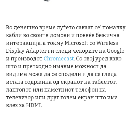
Во денешно време луѓето сакаат се’ помалку
кабли во своите домови и повеќе бежична
интеракција, а токму Microsoft со Wireless
Display Adapter ги следи чекорите на Google
и производот
Chromecast
. Со овој уред како
што и претходно имавме можност да
видиме може да се сподели и да се гледа
истата содржина од екранот на таблетот,
лаптопот или паметниот телефон на
телевизор или друг голем екран што има
влез за HDMI.