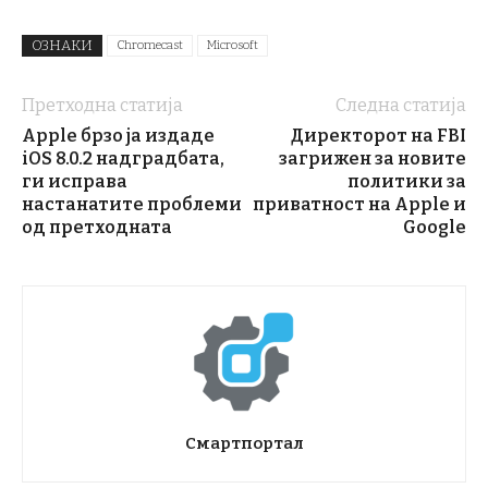
ОЗНАКИ
Chromecast
Microsoft
Претходна статија
Следна статија
Apple брзо ја издаде
Директорот на FBI
iOS 8.0.2 надградбата,
загрижен за новите
ги исправа
политики за
настанатите проблеми
приватност на Apple и
од претходната
Google
Смартпортал