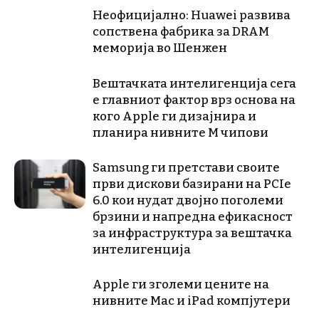
Неофицијално: Huawei развива
сопствена фабрика за DRAM
меморија во Шенжен
Вештачката интелигенција сега
е главниот фактор врз основа на
кого Apple ги дизајнира и
планира нивните М чипови
Samsung ги претстави своите
први дискови базирани на PCIe
6.0 кои нудат двојно поголеми
брзини и напредна ефикасност
за инфраструктура за вештачка
интелигенција
Apple ги зголеми цените на
нивните Mac и iPad компјутери