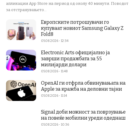
апликации App Store на период од околу 40 минути. Поводот
за отстранувањето...
Европските потрошувачи го
купуваат новиот Samsung Galaxy Z
Fold8
05.08.2026 - 12:34
Electronic Arts официјално ја
заврши продажбата за 55
милијарди долари
05.08.2026 - 11:48
OpenAI ги отфрла обвинувањата на
Apple за кражба на деловни тајни
05.08.2026 - 11:14
Signal доби можност за поврзување
на повеќе мобилни уреди одеднаш
05.08.2026 - 10:36