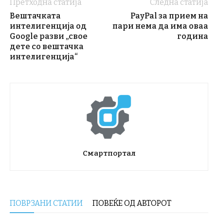
Претходна статија
Следна статија
Вештачката
PayPal за прием на
интелигенција од
пари нема да има оваа
Google разви „свое
година
дете со вештачка
интелигенција“
Смартпортал
ПОВРЗАНИ СТАТИИ
ПОВЕЌЕ ОД АВТОРОТ