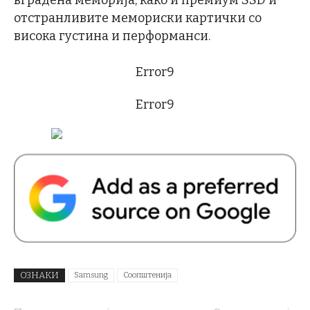
вградена меморија, како и премиум SSD и
отстранливите мемориски картички со
висока густина и перформанси.
Error9
Error9
ОЗНАКИ
Samsung
Соопштенија