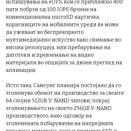
испишувања на eUFS, кои се приближно 400
пати побрзи од 100 IOPS брзина на
конвенционална microSD картичка,
корисниците на мобилните уреди ќе може
да уживаат во беспрекорното
мултимедијално искуство како снимање во
висока резолуција, или пребарување на
датотеки и превземање на видео
материјали во опцијата за двоен преглед на
апликации.
Исто така, Самсунг планира постојано да го
зголемува обемот на производство за своите
64 слојни 512GB V-NAND чипови, покрај
зголемувањето на своето 256GB V-NAND
производството, како одговор на
зголемената побарувачка на напредната