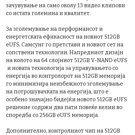
зачувување на само околу 13 видео клипови
со истата големина и квалитет.
За зголемување на перформансот и
енергетската ефикасност на новиот 512GB
eUFS, Самсунг го претстави и новиот сет на
сопствени технологии. Напредниот дизајн
на колото на 64 слојниот 512GB V-NAND eUFS
и новата технологија за управувањето со
енергија во контролорот на 512GB меморија
го минимизира неизбежното зголемување
на потрошувачката на енергија, што е
особено значајно бидејќи новото 512GB eUFS
решение содржи два пати повеќе келии во
споредба со 256GB eUFS меморија.
Дополнително, контролниот чип на 512GB