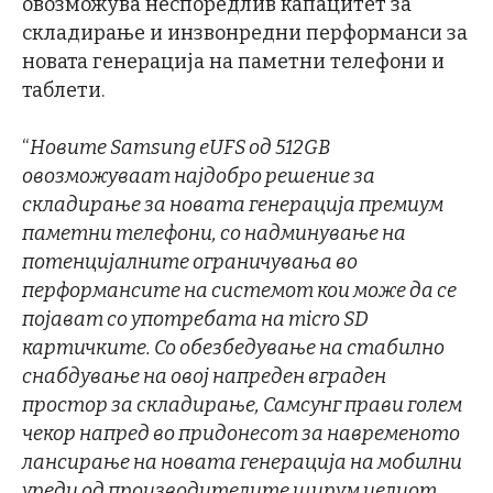
овозможува неспоредлив капацитет за
складирање и инзвонредни перформанси за
новата генерација на паметни телефони и
таблети.
“
Новите Samsung eUFS од 512GB
овозможуваат најдобро решение за
складирање за новата генерација премиум
паметни телефони, со надминување на
потенцијалните ограничувања во
перформансите на системот кои може да се
појават со употребата на
micro SD
картичките. Со обезбедување на стабилно
снабдување на овој напреден вграден
простор за складирање, Самсунг прави голем
чекор напред во придонесот за навременото
лансирање на новата генерација на мобилни
уреди од производителите ширум целиот