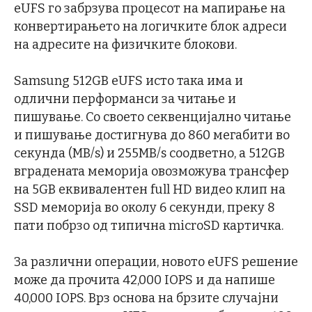
eUFS го забрзува процесот на мапирање на
конвертирањето на логичките блок адреси
на адресите на физичките блокови.
Samsung 512GB eUFS исто така има и
одлични перформанси за читање и
пишување. Со своето секвенцијално читање
и пишување достигнува до 860 мегабити во
секунда (MB/s) и 255MB/s соодветно, а 512GB
вградената меморија овозможува трансфер
на 5GB еквивалентен full HD видео клип на
SSD меморија во околу 6 секунди, преку 8
пати побрзо од типична microSD картичка.
За различни операции, новото eUFS решение
може да прочита 42,000 IOPS и да напише
40,000 IOPS. Врз основа на брзите случајни