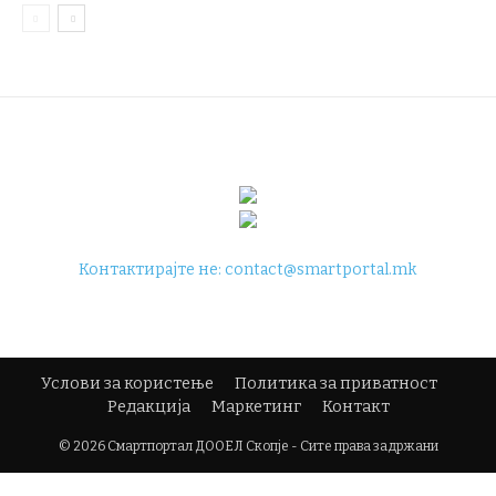
Контактирајте не:
contact@smartportal.mk
Услови за користење
Политика за приватност
Редакција
Маркетинг
Контакт
© 2026 Смартпортал ДООЕЛ Скопје - Сите права задржани