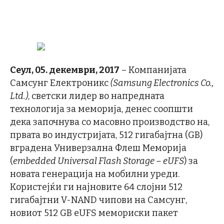
Сеул
, 0
5. декември,
2017
– Компанијата
Самсунг Електроникс
(
Samsung Electronics Co.,
Ltd
.)
, светски лидер во напредната
технологија за меморија, денес соопшти
дека започнува со масовно производство на,
првата во индустријата, 512 гигабајтна (GB)
вградена Универзална Флеш Меморија
(
embedded Universal Flash Storage – eUFS
) за
новата генерација на мобилни уреди.
Користејќи ги најновите 64 слојни 512
гигабајтни V-NAND чипови на Самсунг,
новиот 512 GB eUFS мемориски пакет