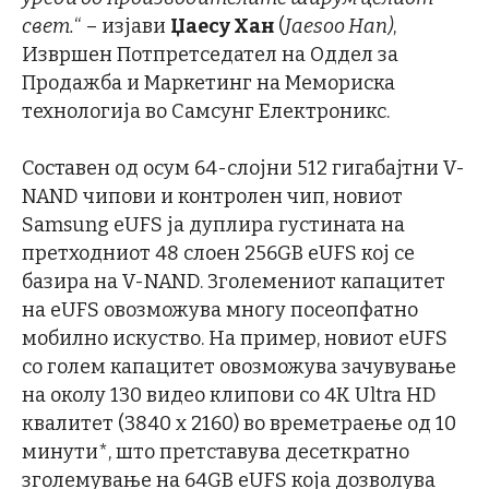
свет.
“ – изјави
Џаесу Хан
(
Jaesoo Han
)
,
Извршен Потпретседател на Оддел за
Продажба и Маркетинг на Мемориска
технологија во Самсунг Електроникс.
Составен од осум 64-слојни 512 гигабајтни V-
NAND чипови и контролен чип, новиот
Samsung eUFS ја дуплира густината на
претходниот 48 слоен 256GB eUFS кој се
базира на V-NAND. Зголемениот капацитет
на eUFS овозможува многу посеопфатно
мобилно искуство. На пример, новиот eUFS
со голем капацитет овозможува зачувување
на околу 130 видео клипови со 4К Ultra HD
квалитет (3840 х 2160) во времетраење од 10
минути*, што претставува десеткратно
зголемување на 64GB eUFS која дозволува