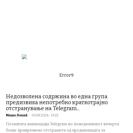
Error9
Недозволена содржина во една група
предизвика непотребно краткотрајно
отстранување на Telegram...
Мишо Лекиќ
-
05.08.2026 - 13:22
Познатата апликација Telegram во понеделникот вечерта
беше привремено отстранета од продавницата за