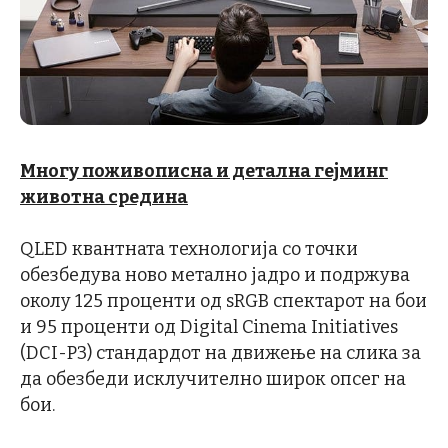
Многу поживописна и детална гејминг
животна средина
QLED квантната технологија со точки
обезбедува ново метално јадро и подржува
околу 125 проценти од sRGB спектарот на бои
и 95 проценти од Digital Cinema Initiatives
(DCI-P3) стандардот на движење на слика за
да обезбеди исклучително широк опсег на
бои.