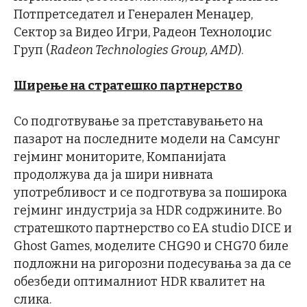
Потпретседател и Генерален Менаџер,
Сектор за Видео Игри, Радеон Технолоџис
Груп (
Radeon Technologies Group, AMD
).
Ширење на стратешко партнерство
Со подготвување за претставувањето на
пазарот на последните модели на Самсунг
гејминг мониторите, Компанијата
продолжува да ја шири нивната
употребливост и се подготвува за поширока
гејминг индустрија за HDR содржините. Во
стратешкото партнерство со EA studio DICE и
Ghost Games, моделите CHG90 и CHG70 биле
подложни на ригорозни подесувања за да се
обезбеди оптималниот HDR квалитет на
слика.