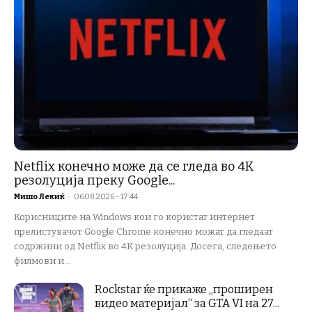
Netflix конечно може да се гледа во 4K
резолуција преку Google...
Мишо Лекиќ
-
06.08.2026 - 17:44
Корисниците на Windows кои го користат интернет
прелистувачот Google Chrome конечно можат да гледаат
содржини од Netflix во 4K резолуција. Досега, следењето
филмови и...
Rockstar ќе прикаже „проширен
видео материјал“ за GTA VI на 27...