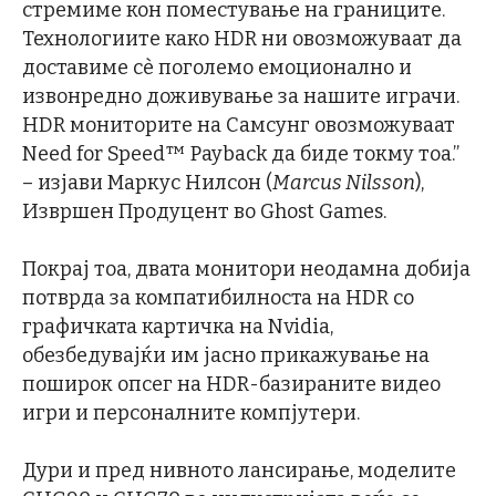
стремиме кон поместување на границите.
Технологиите како HDR ни овозможуваат да
доставиме сè поголемо емоционално и
извонредно доживување за нашите играчи.
HDR мониторите на Самсунг овозможуваат
Need for Speed™ Payback да биде токму тоа.”
– изјави Маркус Нилсон (
Marcus Nilsson
),
Извршен Продуцент во Ghost Games.
Покрај тоа, двата монитори неодамна добија
потврда за компатибилноста на HDR со
графичката картичка на Nvidia,
обезбедувајќи им јасно прикажување на
поширок опсег на HDR-базираните видео
игри и персоналните компјутери.
Дури и пред нивното лансирање, моделите