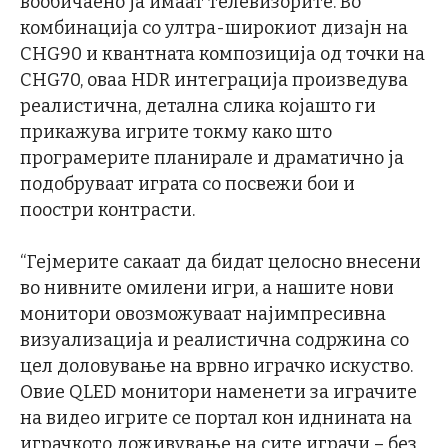
вообичаено ја имаат телевизорите. Во
комбинација со ултра-широкиот дизајн на
CHG90 и квантната композиција од точки на
CHG70, оваа HDR интеграција произведува
реалистична, детална слика којашто ги
прикажува игрите токму како што
програмерите планирале и драматично ја
подобруваат играта со посвежи бои и
поостри контрасти.
“Гејмерите сакаат да бидат целосно внесени
во нивните омилени игри, а нашите нови
монитори овозможуваат најимпресивна
визуализација и реалистична содржина со
цел доловување на врвно играчко искуство.
Овие QLED монитори наменети за играчите
на видео игрите се портал кон иднината на
играчкото доживување на сите играчи – без