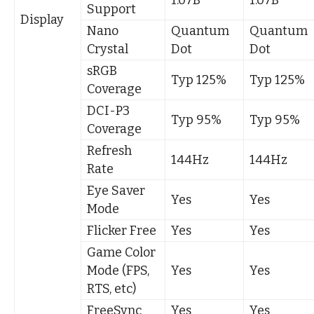
1.07B
1.07B
Support
Display
Nano
Quantum
Quantum
Crystal
Dot
Dot
sRGB
Typ 125%
Typ 125%
Coverage
DCI-P3
Typ 95%
Typ 95%
Coverage
Refresh
144Hz
144Hz
Rate
Eye Saver
Yes
Yes
Mode
Flicker Free
Yes
Yes
Game Color
Mode (FPS,
Yes
Yes
RTS, etc)
FreeSync
Yes
Yes