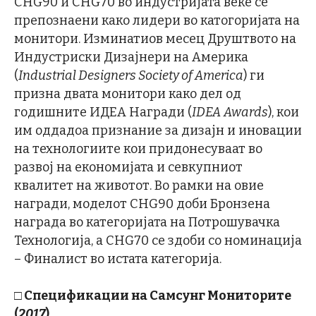
CHG90 и CHG70 во индустријата веќе се
препознаени како лидери во катогоријата на
монитори. Изминатиов месец Друштвото на
Индустриски Дизајнери на Америка
(
Industrial Designers Society of America
) ги
призна двата монитори како дел од
годишните ИДЕА Награди (
IDEA
Awards
), кои
им оддадоа признание за дизајн и иновации
на технологиите кои придонесуваат во
развој на економијата и севкупниот
квалитет на животот. Во рамки на овие
награди, моделот CHG90 доби Бронзена
награда во категоријата на Потрошувачка
Технологија, а CHG70 се здоби со номинација
– Финалист во истата категорија.
□
Спецификации на Самсунг Мониторите
(
2017
)