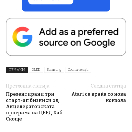
ОЗНАКИ
QLED
Samsung
Соопштенија
Претходна статија
Следна статија
Презентирани три
Atari се враќа со нова
старт-ап бизниси од
конзола
Акцелераторската
програма на ЦЕЕД Хаб
Скопје