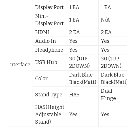
Display Port
1 EA
1 EA
Mini-
1 EA
N/A
Display Port
HDMI
2 EA
2 EA
Audio In
Yes
Yes
Headphone
Yes
Yes
3.0 (1UP
3.0 (1UP
USB Hub
Interface
2DOWN)
2DOWN)
Dark Blue
Dark Blue
Color
Black(Matt)
Black(Matt
Dual
Stand Type
HAS
Hinge
HAS(Height
Adjustable
Yes
Yes
Stand)