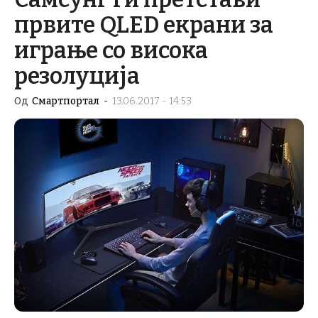
првите QLED екрани за
играње со висока
резолуција
Од
Смартпортал
-
13.06.2017 - 14:53