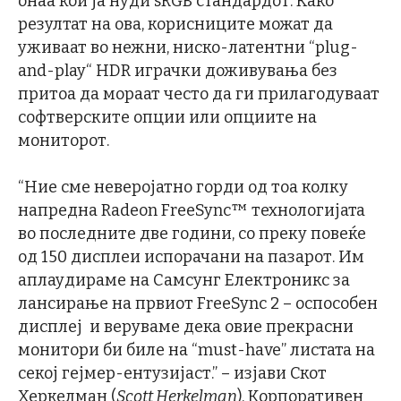
онаа кои ја нуди sRGB стандардот. Како
резултат на ова, корисниците можат да
уживаат во нежни, ниско-латентни “plug-
and-play“ HDR играчки доживувања без
притоа да мораат често да ги прилагодуваат
софтверските опции или опциите на
мониторот.
“Ние сме неверојатно горди од тоа колку
напредна Radeon FreeSync™ технологијата
во последните две години, со преку повеќе
од 150 дисплеи испорачани на пазарот. Им
аплаудираме на Самсунг Електроникс за
лансирање на првиот FreeSync 2 – оспособен
дисплеј и веруваме дека овие прекрасни
монитори би биле на “must-have” листата на
секој гејмер-ентузијаст.” – изјави Скот
Херкелман (
Scott Herkelman
), Корпоративен