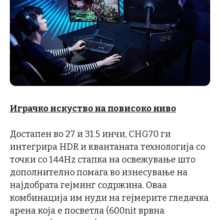
Играчко искуство на повисоко ниво
Достапен во 27 и 31.5 инчи, CHG70 ги
интегрира HDR и квантаната технологија со
точки со 144Hz стапка на освежување што
дополнително помага во изнесување на
најдобрата гејминг содржина. Оваа
комбинација им нуди на гејмерите гледачка
арена која е посветла (600nit врвна