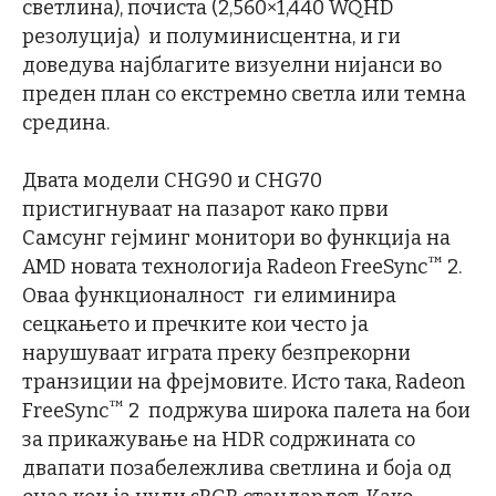
светлина), почиста (2,560×1,440 WQHD
резолуција) и полуминисцентна, и ги
доведува најблагите визуелни нијанси во
преден план со екстремно светла или темна
средина.
Двата модели CHG90 и CHG70
пристигнуваат на пазарот како први
Самсунг гејминг монитори во функција на
™
AMD новата технологија Radeon FreeSync
2.
Оваа функционалност ги елиминира
сецкањето и пречките кои често ја
нарушуваат играта преку безпрекорни
транзиции на фрејмовите. Исто така, Radeon
™
FreeSync
2 подржува широка палета на бои
за прикажување на HDR содржината со
двапати позабележлива светлина и боја од