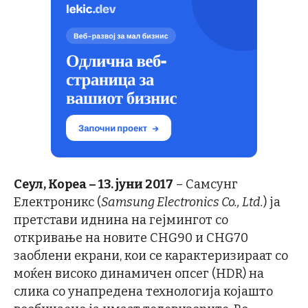
Сеул, Кореа – 13. јуни 2017
– Самсунг
Електроникс (
Samsung Electronics Co., Ltd.
) ја
претстави иднина на гејмингот со
откривање на новите CHG90 и CHG70
заоблени екрани, кои се карактеризираат со
моќен високо динамичен опсег (HDR) на
слика со унапредена технологија којашто