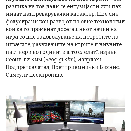
разлика на тоа дали се ентузијасти или пак
имаат натпреварувачки карактер. Ние сме
фокусирани кон развојот на овие технологии
кои ќе го променат досегашниот начин на
игра со цел задоволување на потребите на
играчите, развивачите на игрите и нивните
партнери во годините што следат.”, изјави
Сеонг-ги Ким (
Seog-gi Kim
), Извршен
Подпретседател, Претприемнички Бизнис,
Самсунг Електроникс.