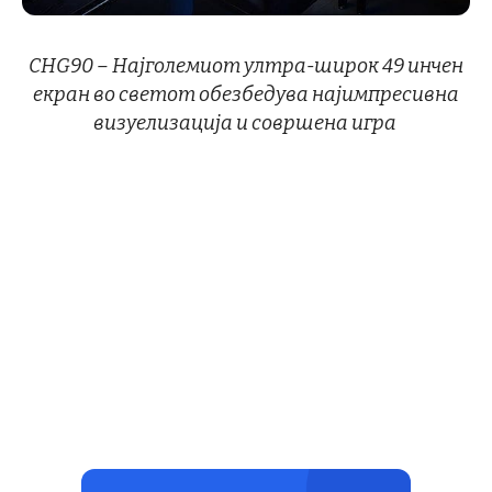
CHG90
– Најголемиот ултра-широк
49
инчен
екран во светот обезбедува најимпресивна
визуелизација и совршена игра