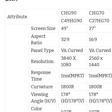
CHG90
CHG70
Attribute
C49HG90
C27HG70
Screen Size
49″
27″
Aspect
32:9
16:9
Ratio
Panel Type
VA Curved
VA Curved
3840 X
2560 x
Resolution
1080
1440
Response
1ms(MPRT)
1ms(MPRT)
Time
Curvature
1800R
1800R
Viewing
178°
178°
Angle (H/V)
(H)/178°(V)
(H)/178°(V)
Color