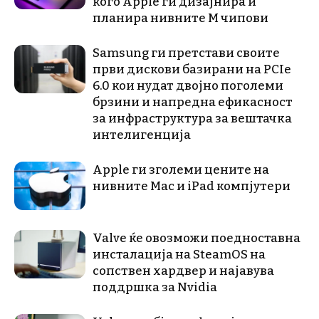
кого Apple ги дизајнира и
планира нивните М чипови
Samsung ги претстави своите
први дискови базирани на PCIe
6.0 кои нудат двојно поголеми
брзини и напредна ефикасност
за инфраструктура за вештачка
интелигенција
Apple ги зголеми цените на
нивните Mac и iPad компјутери
Valve ќе овозможи поедноставна
инсталација на SteamOS на
сопствен хардвер и најавува
поддршка за Nvidia