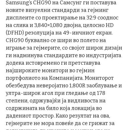
Samsung’s CHG90 на Самсунг ги поставува
новите визуелни стандарди за гејминг
дисплеите со проектирање на 32:9 сооднос
на слика и 3,840×1,080 двојна, целосно HD
(DFHD) резолуција на 49-инчниот екран.
CHG90 буквално се шири во полето на
играње за гејмерите, со својот широк дизајн
ги надминува стандардите во индустријата
додека истовремено ги претставува
најшироките монитори во гејмин
портфолиото на Компанијата. Мониторот
обезбедува неверојатно 1,800R заоблување и
ултра-широк агол при гледање од 178
степени, одржувајќи ја видливоста на
содржината на било која локација во
дадениот простор. Како резултат на ова,
гејмерите не мора повеќе да се грижат за