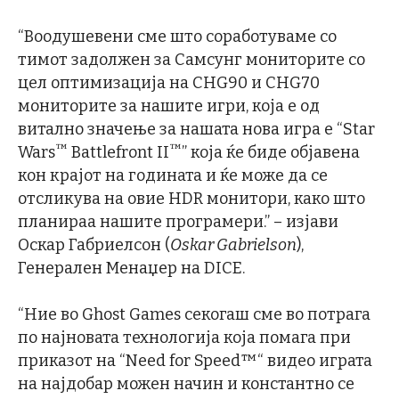
“Воодушевени сме што соработуваме со
тимот задолжен за Самсунг мониторите со
цел оптимизација на CHG90 и CHG70
мониторите за нашите игри, која е од
витално значење за нашата нова игра е “Star
™
™
Wars
Battlefront II
” која ќе биде објавена
кон крајот на годината и ќе може да се
отсликува на овие HDR монитори, како што
планираа нашите програмери.” – изјави
Оскар Габриелсон (
Oskar Gabrielson
),
Генерален Менаџер на DICE.
“Ние во Ghost Games секогаш сме во потрага
по најновата технологија која помага при
приказот на “Need for Speed™“ видео играта
на најдобар можен начин и константно се