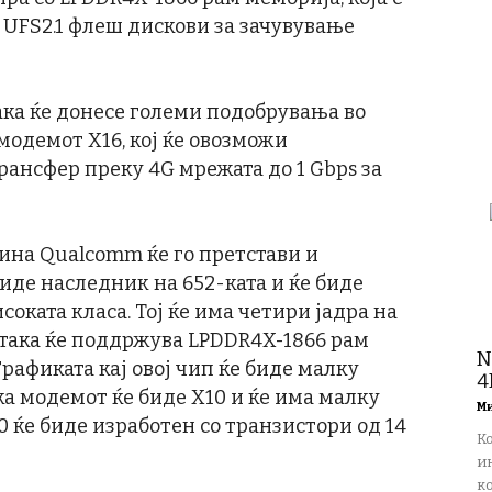
и UFS2.1 флеш дискови за зачувување
ака ќе донесе големи подобрувања во
 модемот X16, кој ќе овозможи
ансфер преку 4G мрежата до 1 Gbps за
дина Qualcomm ќе го претстави и
биде наследник на 652-ката и ќе биде
соката класа. Тој ќе има четири јадра на
о така ќе поддржува LPDDR4X-1866 рам
N
рафиката кај овој чип ќе биде малку
4
ка модемот ќе биде X10 и ќе има малку
М
0 ќе биде изработен со транзистори од 14
К
и
ко