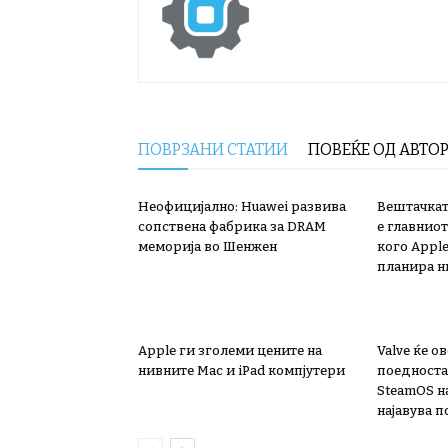
ПОВРЗАНИ СТАТИИ
ПОВЕЌЕ ОД АВТО
Неофицијално: Huawei развива
Вештачкат
сопствена фабрика за DRAM
е главниот
меморија во Шенжен
кого Apple
планира н
Apple ги зголеми цените на
Valve ќе 
нивните Mac и iPad компјутери
поедноста
SteamOS н
најавува 