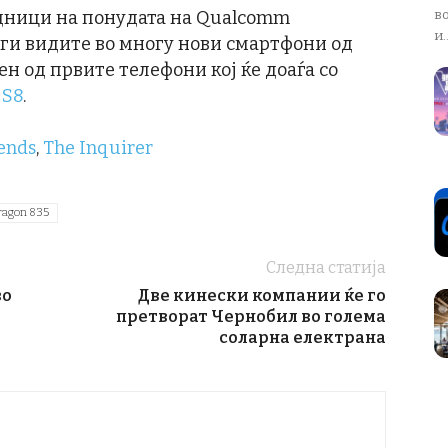
дници на понудата на Qualcomm
в
и..
 ги видите во многу нови смартфони од
н од првите телефони кој ќе доаѓа со
 S8
.
rends
,
The Inquirer
ragon 835
Следна статија
во
Две кинески компании ќе го
претворат Чернобил во голема
соларна електрана