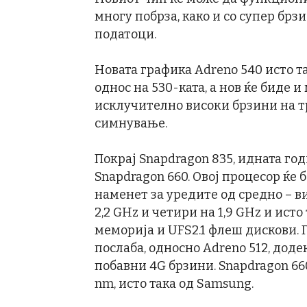
многу побрза, како и со супер брз
податоци.
Новата графика Adreno 540 исто т
однос на 530-ката, а нов ќе биде и
исклучително високи брзини на тр
симнување.
Покрај Snapdragon 835, идната го
Snapdragon 660. Овој процесор ќе 
наменет за уредите од средно – ви
2,2 GHz и четири на 1,9 GHz и ист
меморија и UFS2.1 флеш дискови. Г
послаба, односно Adreno 512, доде
побавни 4G брзини. Snapdragon 66
nm, исто така од Samsung.