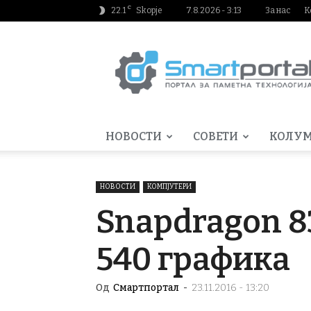
C
22.1
Skopje
7.8.2026 - 3:13
За нас
К
Smartportal.mk
НОВОСТИ
СОВЕТИ
КОЛУ
НОВОСТИ
КОМПЈУТЕРИ
Snapdragon 8
540 графика
Од
Смартпортал
-
23.11.2016 - 13:20