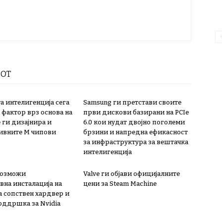
РОТ
а интелигенција сега
Samsung ги претстави своите
 фактор врз основа на
први дискови базирани на PCIe
 ги дизајнира и
6.0 кои нудат двојно поголеми
ивните М чипови
брзини и напредна ефикасност
за инфраструктура за вештачка
интелигенција
овозможи
Valve ги објави официјалните
вна инсталација на
цени за Steam Machine
а сопствен хардвер и
поддршка за Nvidia