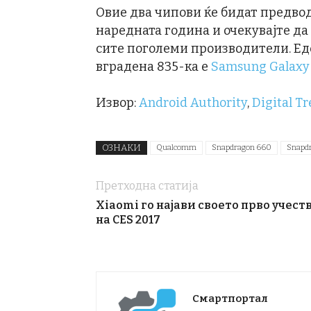
Овие два чипови ќе бидат предво
наредната година и очекувајте да
сите поголеми производители. Еде
вградена 835-ка е
Samsung Galaxy
Извор:
Android Authority
,
Digital T
ОЗНАКИ
Qualcomm
Snapdragon 660
Snapd
Претходна статија
Xiaomi го најави своето прво учест
на CES 2017
Смартпортал