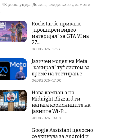
о 4K резолуција. Досега, следењето филмови
.
Rockstar ќе прикаже
„проширен видео
материјал“ за GTA VI на
27...
06.08.2026 - 17:27
Јазичен модел на Meta
„хакирал“ туѓ систем за
време на тестирање
06.08.2026 - 17:00
Нова кампања на
Midnight Blizzard ги
напаѓа корисниците на
јавните Wi-Fi...
06.08.2026 - 14:03
Google Assistant целосно
се укинува за Android и