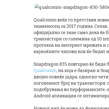
Qualcomm веќе го претстави нови
знаменосец за 2017 година. Сепак,
официјално се знае само дека ќе 
транзистори со големина од 10 n
протекоа на интернет мрежата и с
најмоќните чипови кои ќе бидат н
Snapdragon 835 повторно ќе биде 
Qualcomm
, на која е базиран и S
двојно повеќе јадра, односно чет
поголемиот број на транзистори, 
подобрувања во перформансите, о
Android апликации се оптимизиран
Новиот чип ќе може да функционир