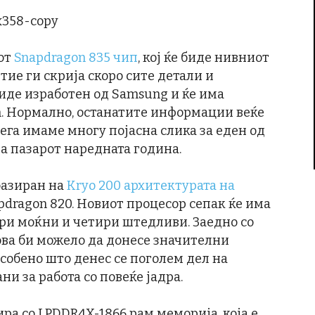
от
Snapdragon 835 чип
, кој ќе биде нивниот
 тие ги скрија скоро сите детали и
биде изработен од Samsung и ќе има
m. Нормално, останатите информации веќе
ега имаме многу појасна слика за еден од
а пазарот наредната година.
базиран на
Kryo 200 архитектурата на
napdragon 820. Новиот процесор сепак ќе има
ири моќни и четири штедливи. Заедно со
ова би можело да донесе значителни
собено што денес се поголем дел на
и за работа со повеќе јадра.
а со LPDDR4X-1866 рам меморија, која е