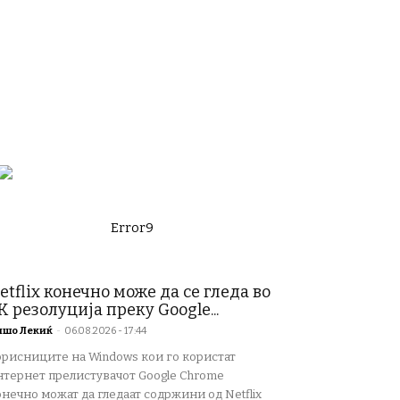
Error9
etflix конечно може да се гледа во
K резолуција преку Google...
ишо Лекиќ
-
06.08.2026 - 17:44
орисниците на Windows кои го користат
нтернет прелистувачот Google Chrome
нечно можат да гледаат содржини од Netflix