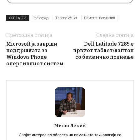
ОЗНАКИ
Indiegogo
Thorne Wallet
Паметен новчаник
Претходна статија
Следна статија
Microsoft ја заврши
Dell Latitude 7285 е
поддршката за
првиот таблет/лаптоп
Windows Phone
со безжично полнење
опертивниот систем
Мишо Лекиќ
Својот интерес во областа на паметната технологија го