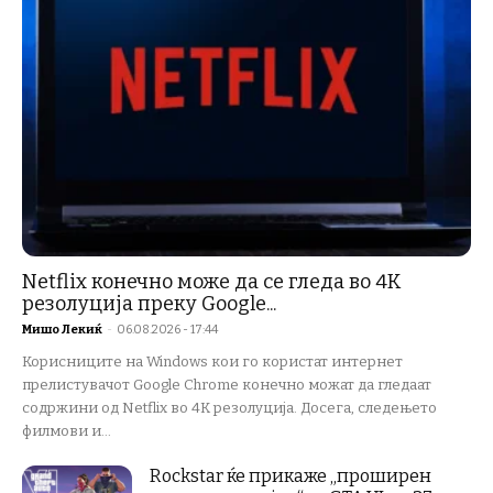
Netflix конечно може да се гледа во 4K
резолуција преку Google...
Мишо Лекиќ
-
06.08.2026 - 17:44
Корисниците на Windows кои го користат интернет
прелистувачот Google Chrome конечно можат да гледаат
содржини од Netflix во 4K резолуција. Досега, следењето
филмови и...
Rockstar ќе прикаже „проширен