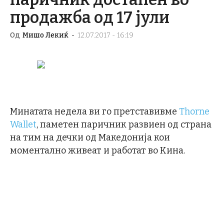
продажба од 17 јули
Од
Мишо Лекиќ
-
12.07.2017 - 16:19
Минатата недела ви го претставивме
Thorne
Wallet
, паметен паричник развиен од страна
на тим на дечки од Македонија кои
моментално живеат и работат во Кина.