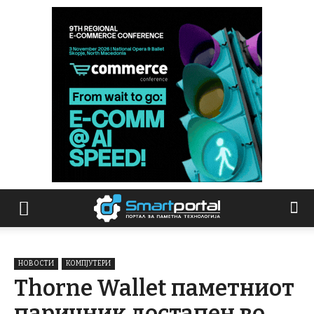
НОВОСТИ
КОМПЈУТЕРИ
Thorne Wallet паметниот
паричник достапен во