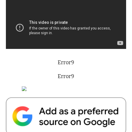
Error9
Error9