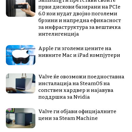
Samsung ги претстави своите
први дискови базирани на PCIe
6.0 кои нудат двојно поголеми
брзини и напредна ефикасност
за инфраструктура за вештачка
интелигенција
Apple ги зголеми цените на
нивните Mac и iPad компјутери
Valve ќе овозможи поедноставна
инсталација на SteamOS на
сопствен хардвер и најавува
поддршка за Nvidia
Valve ги објави официјалните
цени за Steam Machine