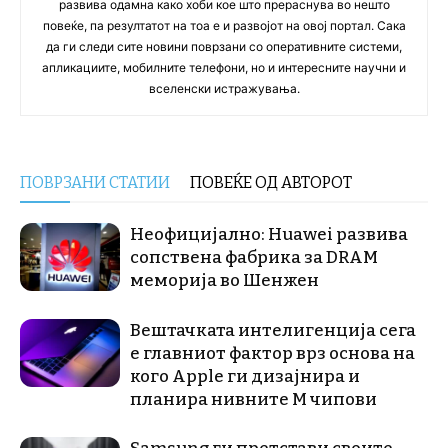
развива одамна како хоби кое што прераснува во нешто
повеќе, па резултатот на тоа е и развојот на овој портал. Сака
да ги следи сите новини поврзани со оперативните системи,
апликациите, мобилните телефони, но и интересните научни и
вселенски истражувања.
ПОВРЗАНИ СТАТИИ
ПОВЕЌЕ ОД АВТОРОТ
Неофицијално: Huawei развива
сопствена фабрика за DRAM
меморија во Шенжен
Вештачката интелигенција сега
е главниот фактор врз основа на
кого Apple ги дизајнира и
планира нивните М чипови