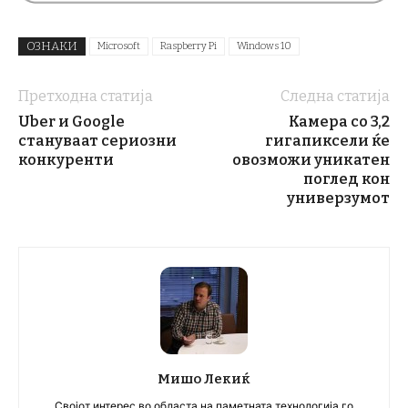
ОЗНАКИ
Microsoft
Raspberry Pi
Windows 10
Претходна статија
Следна статија
Uber и Google
Камера со 3,2
стануваат сериозни
гигапиксели ќе
конкуренти
овозможи уникатен
поглед кон
универзумот
Мишо Лекиќ
Својот интерес во областа на паметната технологија го