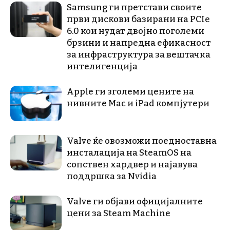
Samsung ги претстави своите
први дискови базирани на PCIe
6.0 кои нудат двојно поголеми
брзини и напредна ефикасност
за инфраструктура за вештачка
интелигенција
Apple ги зголеми цените на
нивните Mac и iPad компјутери
Valve ќе овозможи поедноставна
инсталација на SteamOS на
сопствен хардвер и најавува
поддршка за Nvidia
Valve ги објави официјалните
цени за Steam Machine