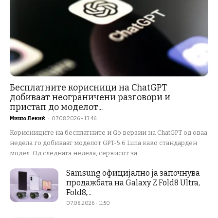
Бесплатните корисници на ChatGPT
добиваат неограничени разговори и
пристап до моделот...
Мишо Лекиќ
-
07.08.2026 - 13:46
Корисниците на бесплатните и Go верзии на ChatGPT од оваа
недела го добиваат моделот GPT-5.6 Luna како стандарден
модел. Од следната недела, сервисот за...
Samsung официјално ја започнува
продажбата на Galaxy Z Fold8 Ultra,
Fold8,...
07.08.2026 - 11:50