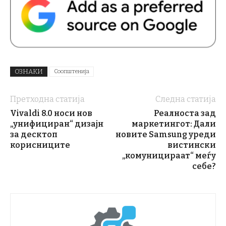
ОЗНАКИ
Соопштенија
Претходна статија
Следна статија
Vivaldi 8.0 носи нов
Реалноста зад
„унифициран“ дизајн
маркетингот: Дали
за десктоп
новите Samsung уреди
корисниците
вистински
„комуницираат“ меѓу
себе?