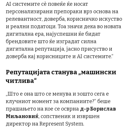
AI системите сè повеќе ќе носат
персонализирани препораки врз основа на
релевантност, доверба, корисничко искуство
и реални податоци. Тоа значи дека во новата
дигитална ера, најуспешни ќе бидат
брендовите што ќе изградат силна
дигитална репутација, јасно присуство и
доверба кај корисниците и AI системите.“
Репутацијата станува „машински
читлива“
„Што е она што се менува и зошто сега е
клучниот момент за компаниите?“ беше
прашањето на кое се осврна
д-р Борислав
Миљановиќ
, сопственик и извршен
директор на Represent System.