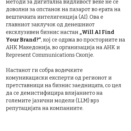
методи за дигитална видливост веќе не се
доволни за опстанок на пазарот во ерата на
вештачката интелигенција (AI). Ова е
главниот заклучок од денешниот
ексклузивен бизнис настан
„Will AI Find
Your Brand?“
, кој се одржа во просториите на
АНК Македонија, во организација на АНК и
Represent Communications Скопје.
Настанот ги собра водечките
комуникациски експерти од регионот и
претставници на бизнис заедницата, со цел
да се демистифицира влијанието на
големите јазични модели (LLM) врз
репутацијата на компаниите.