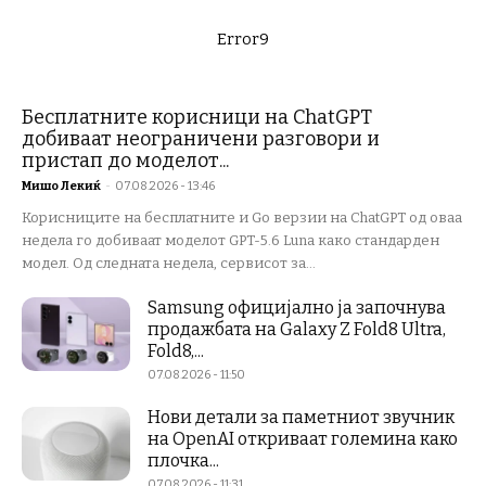
Error9
Бесплатните корисници на ChatGPT
добиваат неограничени разговори и
пристап до моделот...
Мишо Лекиќ
-
07.08.2026 - 13:46
Корисниците на бесплатните и Go верзии на ChatGPT од оваа
недела го добиваат моделот GPT-5.6 Luna како стандарден
модел. Од следната недела, сервисот за...
Samsung официјално ја започнува
продажбата на Galaxy Z Fold8 Ultra,
Fold8,...
07.08.2026 - 11:50
Нови детали за паметниот звучник
на OpenAI откриваат големина како
плочка...
07.08.2026 - 11:31