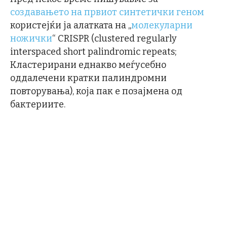
создавањето на првиот синтетички геном
користејќи ја алатката на „
молекуларни
ножички
“ CRISPR (clustered regularly
interspaced short palindromic repeats;
Кластерирани еднакво меѓусебно
оддалечени кратки палиндромни
повторувања), која пак е позајмена од
бактериите.