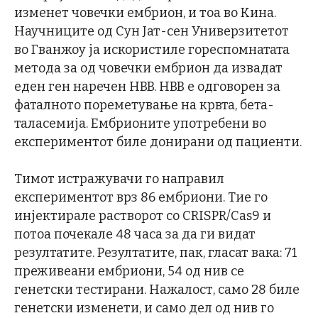
изменет човечки ембрион, и тоа во Кина.
Научниците од Сун Јат-сен Универзитетот
во Гванжоу ја искористиле гореспомнатата
метода за од човечки ембрион да извадат
еден ген наречен HBB. HBB е одговорен за
фаталното пореметување на крвта, бета-
таласемија. Ембрионите употребени во
експериментот биле донирани од пациенти.
Тимот истражувачи го направил
експериментот врз 86 ембриони. Тие го
инјектирале растворот со CRISPR/Cas9 и
потоа почекале 48 часа за да ги видат
резултатите. Резултатите, пак, гласат вака: 71
преживеани ембриони, 54 од нив се
генетски тестирани. Нажалост, само 28 биле
генетски изменети, и само дел од нив го