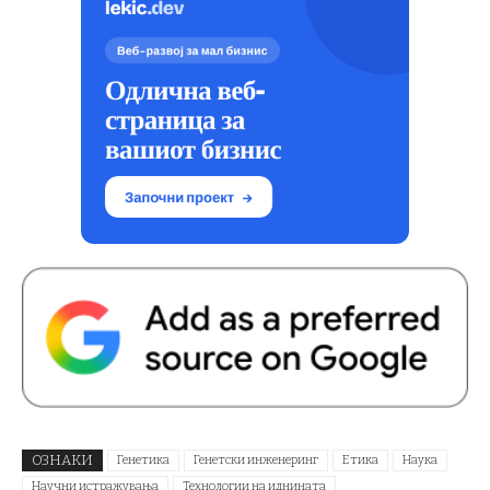
ОЗНАКИ
Генетика
Генетски инженеринг
Етика
Наука
Научни истражувања
Технологии на иднината