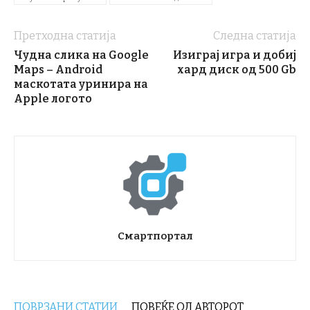
Претходна статија
Следна статија
Чудна слика на Google
Изиграј игра и добиј
Maps – Android
хард диск од 500 Gb
маскотата уринира на
Apple логото
Смартпортал
ПОВРЗАНИ СТАТИИ
ПОВЕЌЕ ОД АВТОРОТ