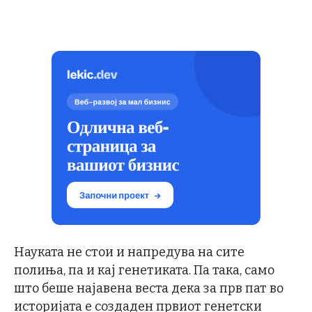
Науката не стои и напредува на сите
полиња, па и кај генетиката. Па така, само
што беше најавена веста дека за прв пат во
историјата е создаден првиот генетски