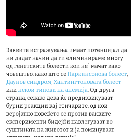
Ваквите истражувања имаат потенцијал да
ни дадат начин да ги елиминираме многу
од генетските болести кои не` мачат како
човештво, како што се
Паркинсонова болест
,
Даунов синдром
,
Хантингтоновата болест
или
некои типови на анемија
. Од друга
страна, секако дека ќе предизвикуваат
бурни реакции кај етичарите, од кои
веројатно повеќето се против ваквите
експерименти бидејќи навлегуваат во
суштината на животот и ја поминуваат