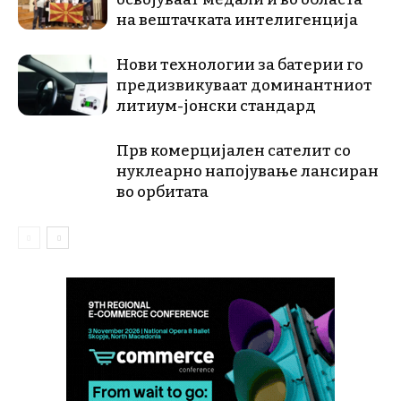
на вештачката интелигенција
Нови технологии за батерии го
предизвикуваат доминантниот
литиум-јонски стандард
Прв комерцијален сателит со
нуклеарно напојување лансиран
во орбитата