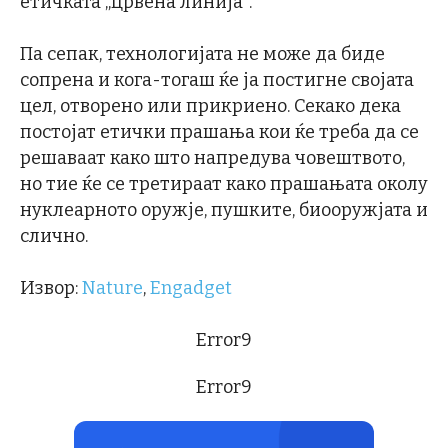
етичката „црвена линија“.
Па сепак, технологијата не може да биде
сопрена и кога-тогаш ќе ја постигне својата
цел, отворено или прикриено. Секако дека
постојат етички прашања кои ќе треба да се
решаваат како што напредува човештвото,
но тие ќе се третираат како прашањата околу
нуклеарното оружје, пушките, биооружјата и
слично.
Извор:
Nature
,
Engadget
Error9
Error9