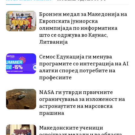
Бронзен медал за Македонија на
Европската јуниорска
олимпијада по информатика
што се одржува во Каунас,
Литванија
Семос Едукација ги менува
програмите со интеграција на AI
алатки според потребите на
професиите
NASA ги утврди првичните
ограничувања за изложеност на
астронаутите на марсовска
прашина
Македонските ученици
освојуваат медали и во областа