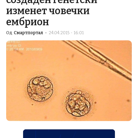
изменет човечки
ембрион
Од
Смартпортал
-
24.04.2015 - 16:01