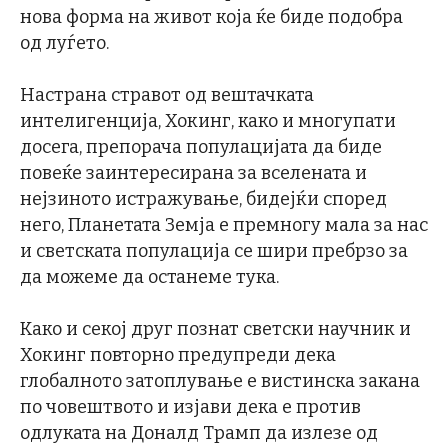
нова форма на живот која ќе биде подобра
од луѓето.
Настрана стравот од вештачката
интелигенција, Хокинг, како и многупати
досега, препорача популацијата да биде
повеќе заинтересирана за вселената и
нејзиното истражување, бидејќи според
него, Планетата Земја е премногу мала за нас
и светската популација се шири пребрзо за
да можеме да останеме тука.
Како и секој друг познат светски научник и
Хокинг повторно предупреди дека
глобалното затоплување е вистинска закана
по човештвото и изјави дека е против
одлуката на Доналд Трамп да излезе од