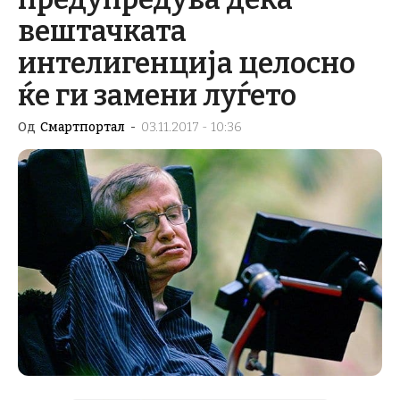
вештачката
интелигенција целосно
ќе ги замени луѓето
Од
Смартпортал
-
03.11.2017 - 10:36