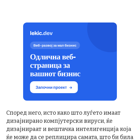
Според него, исто како што луѓето имаат
дизајнирано компјутерски вируси, ќе
дизајнираат и вештачка интелигенција која
ќе може да се реплицира самата, што би била