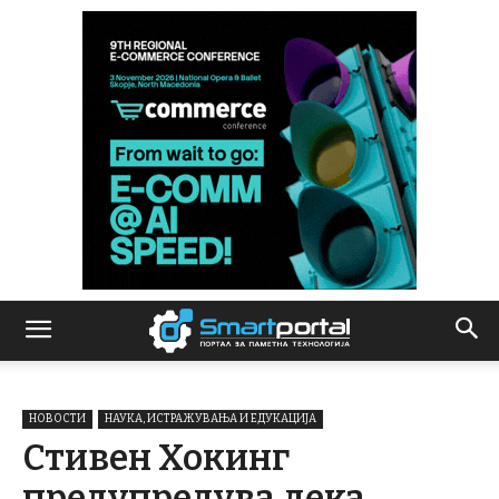
НОВОСТИ
НАУКА, ИСТРАЖУВАЊА И ЕДУКАЦИЈА
Стивен Хокинг
предупредува дека