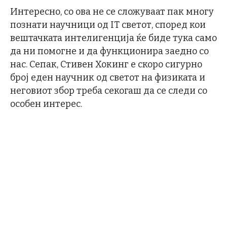
Интересно, со ова не се сложуваат пак многу
познати научници од IT светот, според кои
вештачката интелигенција ќе биде тука само
да ни помогне и да функционира заедно со
нас. Сепак, Стивен Хокинг е скоро сигурно
број еден научник од светот на физиката и
неговиот збор треба секогаш да се следи со
особен интерес.