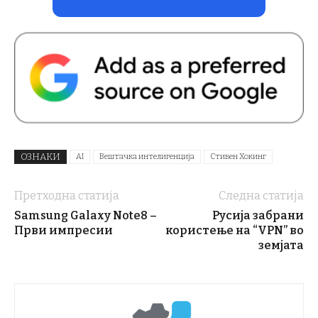
ОЗНАКИ
AI
Вештачка интелигенција
Стивен Хокинг
Претходна статија
Следна статија
Samsung Galaxy Note8 –
Русија забрани
Први импресии
користење на “VPN” во
земјата