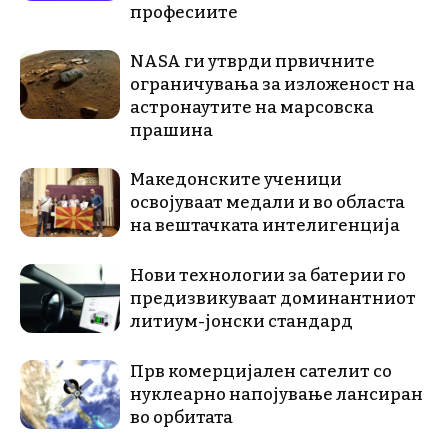
професиите
NASA ги утврди првичните
ограничувања за изложеност на
астронаутите на марсовска
прашина
Македонските ученици
освојуваат медали и во областа
на вештачката интелигенција
Нови технологии за батерии го
предизвикуваат доминантниот
литиум-јонски стандард
Прв комерцијален сателит со
нуклеарно напојување лансиран
во орбитата