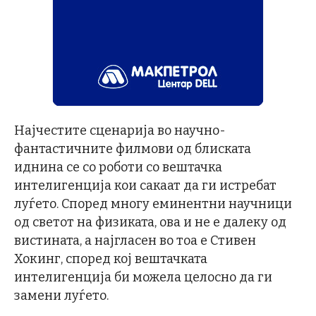
Најчестите сценарија во научно-
фантастичните филмови од блиската
иднина се со роботи со вештачка
интелигенција кои сакаат да ги истребат
луѓето. Според многу еминентни научници
од светот на физиката, ова и не е далеку од
вистината, а најгласен во тоа е Стивен
Хокинг, според кој вештачката
интелигенција би можела целосно да ги
замени луѓето.