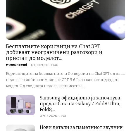
Бесплатните корисници на ChatGPT
добиваат неограничени разговори и
пристап до моделот...
Мишо Лекиќ
-
07.08.2026 - 13:46
Корисниците на бесплатните и Go верзии на ChatGPT од оваа
недела го добиваат моделот GPT-5.6 Luna како стандарден
модел. Од следната недела, сервисот за...
Samsung официјално ја започнува
продажбата на Galaxy Z Fold8 Ultra,
Fold8,...
07.08.2026 - 11:50
Нови детали за паметниот звучник