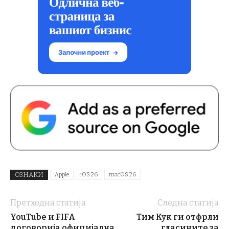
ОЗНАКИ
Apple
iOS 26
macOS 26
Претходна статија
Следна статија
YouTube и FIFA
Тим Кук ги отфрли
договорија официјална
гласините за