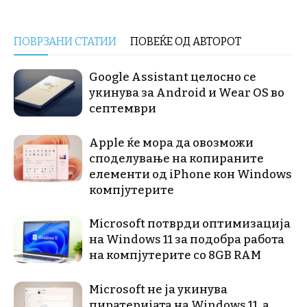
ПОВРЗАНИ СТАТИИ
ПОВЕЌЕ ОД АВТОРОТ
Google Assistant целосно се
укинува за Android и Wear OS во
септември
Apple ќе мора да овозможи
споделување на копираните
елементи од iPhone кон Windows
компјутерите
Microsoft потврди оптимизација
на Windows 11 за подобра работа
на компјутерите со 8GB RAM
Microsoft не ја укинува
пиратеријата на Windows 11, а