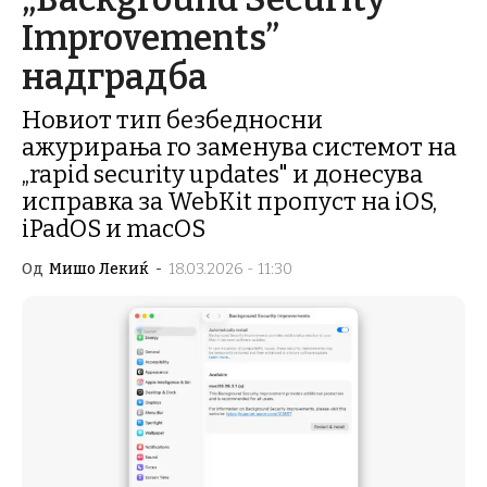
Improvements”
надградба
Новиот тип безбедносни
ажурирања го заменува системот на
„rapid security updates" и донесува
исправка за WebKit пропуст на iOS,
iPadOS и macOS
Од
Мишо Лекиќ
-
18.03.2026 - 11:30