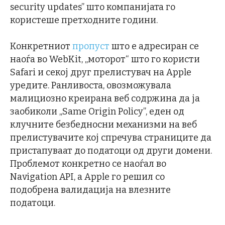
security updates” што компанијата го
користеше претходните години.
Конкретниот
пропуст
што е адресиран се
наоѓа во WebKit, „моторот“ што го користи
Safari и секој друг прелистувач на Apple
уредите. Ранливоста, овозможувала
малициозно креирана веб содржина да ја
заобиколи „Same Origin Policy”, еден од
клучните безбедносни механизми на веб
прелистувачите кој спречува страниците да
пристапуваат до податоци од други домени.
Проблемот конкретно се наоѓал во
Navigation API, а Apple го решил со
подобрена валидација на влезните
податоци.