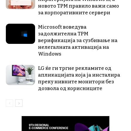
новото TPM правило важи само
за корпоративните сервери
Microsoft воведува
задолжителна TPM
верификација за сузбивање на
нелегалната активација на
Windows
LG ќе ги тргне рекламите од
апликацијата која ја инсталира
преку нивните монитори без
дозвола од корисниците