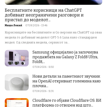
Бесплатните корисници на ChatGPT
добиваат неограничени разговори и
пристап до моделот...
Мишо Лекиќ
-
07.08.2026 - 13:46
Корисниците на бесплатните и Go верзии на ChatGPT од оваа
недела го добиваат моделот GPT-5.6 Luna како стандарден
модел. Од следната недела, сервисот за...
Samsung официјално ја започнува
продажбата на Galaxy Z Fold8 Ultra,
Fold8,...
07.08.2026 - 11:50
Нови детали за паметниот звучник
на OpenAI откриваат големина како
плочка...
07.08.2026 - 11:31
Cloudflare го објави Cloudflare OS: ВИ
платформа со отворен код што...