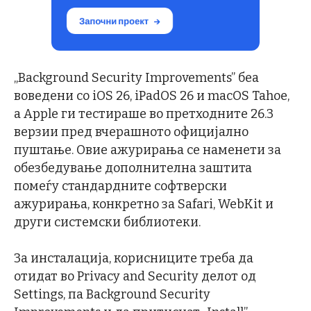
„Background Security Improvements” беа
воведени со iOS 26, iPadOS 26 и macOS Tahoe,
а Apple ги тестираше во претходните 26.3
верзии пред вчерашното официјално
пуштање. Овие ажурирања се наменети за
обезбедување дополнителна заштита
помеѓу стандардните софтверски
ажурирања, конкретно за Safari, WebKit и
други системски библиотеки.
За инсталација, корисниците треба да
отидат во Privacy and Security делот од
Settings, па Background Security