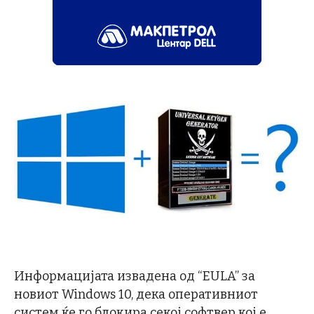
Информацијата извадена од “EULA” за
новиот Windows 10, дека оперативниот
систем ќе го блокира секој софтвер кој е