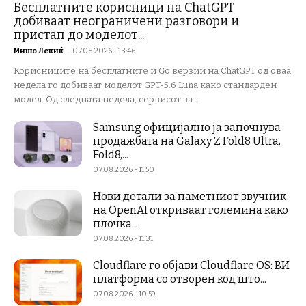
Бесплатните корисници на ChatGPT
добиваат неограничени разговори и
пристап до моделот...
Мишо Лекиќ
-
07.08.2026 - 13:46
Корисниците на бесплатните и Go верзии на ChatGPT од оваа
недела го добиваат моделот GPT-5.6 Luna како стандарден
модел. Од следната недела, сервисот за...
Samsung официјално ја започнува
продажбата на Galaxy Z Fold8 Ultra,
Fold8,...
07.08.2026 - 11:50
Нови детали за паметниот звучник
на OpenAI откриваат големина како
плочка...
07.08.2026 - 11:31
Cloudflare го објави Cloudflare OS: ВИ
платформа со отворен код што...
07.08.2026 - 10:59