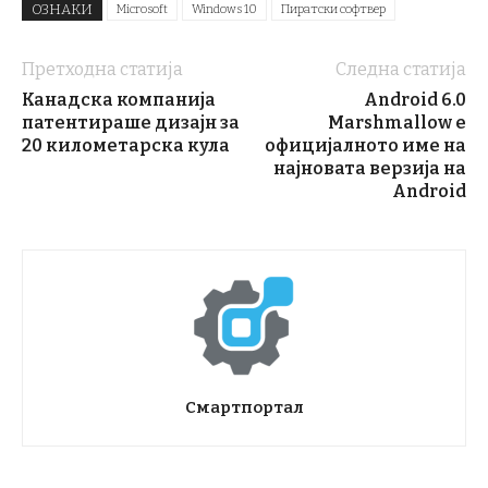
ОЗНАКИ
Microsoft
Windows 10
Пиратски софтвер
Претходна статија
Следна статија
Канадска компанија
Android 6.0
патентираше дизајн за
Marshmallow е
20 километарска кула
официјалното име на
најновата верзија на
Android
Смартпортал