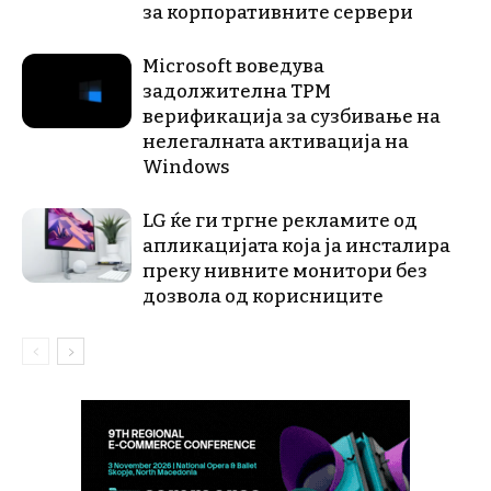
за корпоративните сервери
Microsoft воведува
задолжителна TPM
верификација за сузбивање на
нелегалната активација на
Windows
LG ќе ги тргне рекламите од
апликацијата која ја инсталира
преку нивните монитори без
дозвола од корисниците