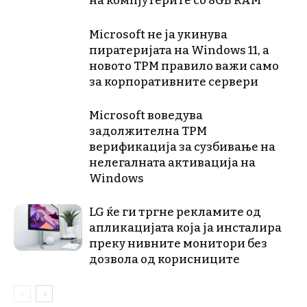
на компјутерите со 8GB RAM
Microsoft не ја укинува
пиратеријата на Windows 11, а
новото TPM правило важи само
за корпоративните сервери
Microsoft воведува
задолжителна TPM
верификација за сузбивање на
нелегалната активација на
Windows
LG ќе ги тргне рекламите од
апликацијата која ја инсталира
преку нивните монитори без
дозвола од корисниците