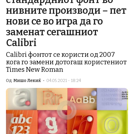
нивните производи – пет
нови се во игра да го
заменат сегашниот
Calibri
Calibri фонтот се користи од 2007
кога го замени дотогаш користениот
Times New Roman
Од
Мишо Лекиќ
-
04.05.2021 - 18:24