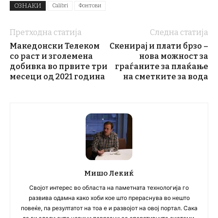
ОЗНАКИ
Calibri
Фонтови
Претходна статија
Следна статија
Македонски Телеком
Скенирај и плати брзо –
со раст и зголемена
нова можност за
добивка во првите три
граѓаните за плаќање
месеци од 2021 година
на сметките за вода
Мишо Лекиќ
Својот интерес во областа на паметната технологија го
развива одамна како хоби кое што прераснува во нешто
повеќе, па резултатот на тоа е и развојот на овој портал. Сака