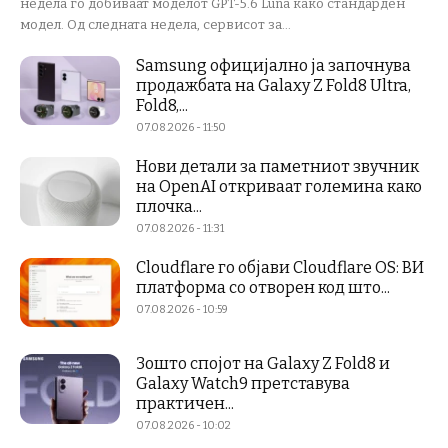
недела го добиваат моделот GPT-5.6 Luna како стандарден
модел. Од следната недела, сервисот за...
Samsung официјално ја започнува
продажбата на Galaxy Z Fold8 Ultra,
Fold8,...
07.08.2026 - 11:50
Нови детали за паметниот звучник
на OpenAI откриваат големина како
плочка...
07.08.2026 - 11:31
Cloudflare го објави Cloudflare OS: ВИ
платформа со отворен код што...
07.08.2026 - 10:59
Зошто спојот на Galaxy Z Fold8 и
Galaxy Watch9 претставува
практичен...
07.08.2026 - 10:02