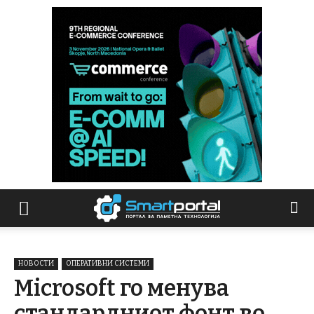
НОВОСТИ
ОПЕРАТИВНИ СИСТЕМИ
Microsoft го менува
стандардниот фонт во