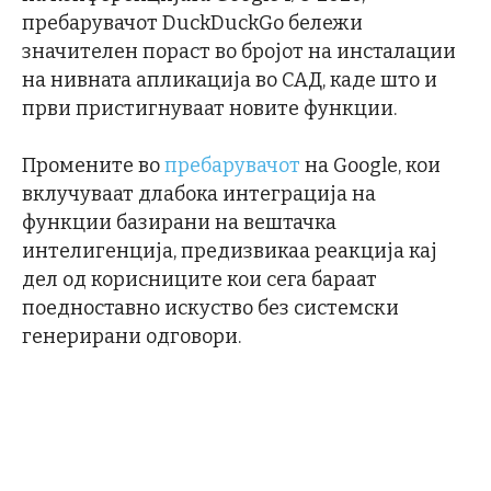
пребарувачот DuckDuckGo бележи
значителен пораст во бројот на инсталации
на нивната апликација во САД, каде што и
први пристигнуваат новите функции.
Промените во
пребарувачот
на Google, кои
вклучуваат длабока интеграција на
функции базирани на вештачка
интелигенција, предизвикаа реакција кај
дел од корисниците кои сега бараат
поедноставно искуство без системски
генерирани одговори.