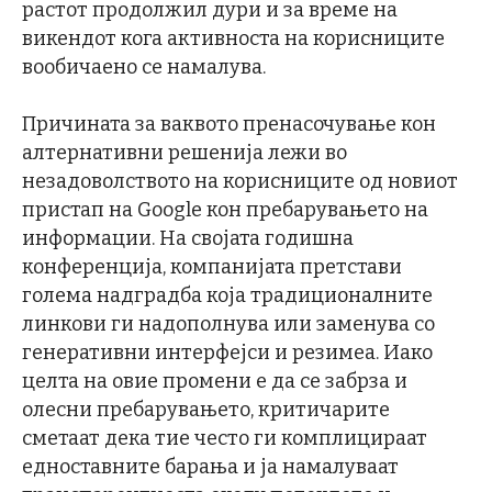
растот продолжил дури и за време на
викендот кога активноста на корисниците
вообичаено се намалува.
Причината за ваквото пренасочување кон
алтернативни решенија лежи во
незадоволството на корисниците од новиот
пристап на Google кон пребарувањето на
информации. На својата годишна
конференција, компанијата претстави
голема надградба која традиционалните
линкови ги надополнува или заменува со
генеративни интерфејси и резимеа. Иако
целта на овие промени е да се забрза и
олесни пребарувањето, критичарите
сметаат дека тие често ги комплицираат
едноставните барања и ја намалуваат