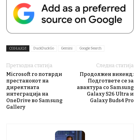
ОЗНАКИ
DuckDuckGo
Gemini
Google Search
Претходна статија
Следна статија
Microsoft го потврди
Продолжен викенд:
престанокот на
Подгответе се за
директната
авантура со Samsung
интеграција на
Galaxy S26 Ultra и
OneDrive во Samsung
Galaxy Buds4 Pro
Gallery