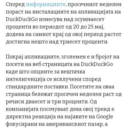
Според
информациите
, просечниот неделен
пораст на инсталациите на апликацијата на
DuckDuckGo изнесува над осумнаесет
проценти во периодот од 20 до 25 мај,
додека на самиот крај од овој период растот
достигна нешто над триесет проценти.
Покрај апликациите, зголемен е и бројот на
посети на веб страницата на DuckDuckGo
каде што опциите за вештачка
интелигенција се исклучени според
стандардните поставки. Посетите на оваа
страница бележат просечен неделен раст од
речиси дваесет и три проценти. Од
компанијата посочуваат дека овој тренд е
директна реакција на најавите на Google
фокусирани на американскиот пазар, а