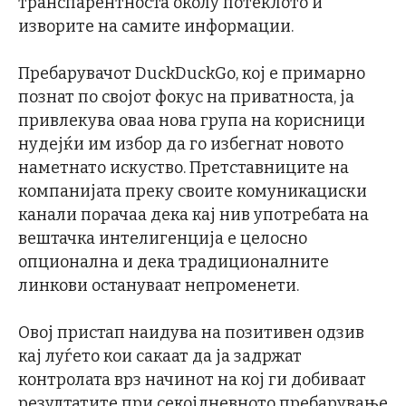
транспарентноста околу потеклото и
изворите на самите информации.
Пребарувачот DuckDuckGo, кој е примарно
познат по својот фокус на приватноста, ја
привлекува оваа нова група на корисници
нудејќи им избор да го избегнат новото
наметнато искуство. Претставниците на
компанијата преку своите комуникациски
канали порачаа дека кај нив употребата на
вештачка интелигенција е целосно
опционална и дека традиционалните
линкови остануваат непроменети.
Овој пристап наидува на позитивен одзив
кај луѓето кои сакаат да ја задржат
контролата врз начинот на кој ги добиваат
резултатите при секојдневното пребарување