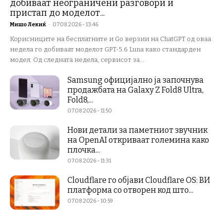
добиваат неограничени разговори и
пристап до моделот...
Мишо Лекиќ
-
07.08.2026 - 13:46
Корисниците на бесплатните и Go верзии на ChatGPT од оваа
недела го добиваат моделот GPT-5.6 Luna како стандарден
модел. Од следната недела, сервисот за...
Samsung официјално ја започнува
продажбата на Galaxy Z Fold8 Ultra,
Fold8,...
07.08.2026 - 11:50
Нови детали за паметниот звучник
на OpenAI откриваат големина како
плочка...
07.08.2026 - 11:31
Cloudflare го објави Cloudflare OS: ВИ
платформа со отворен код што...
07.08.2026 - 10:59