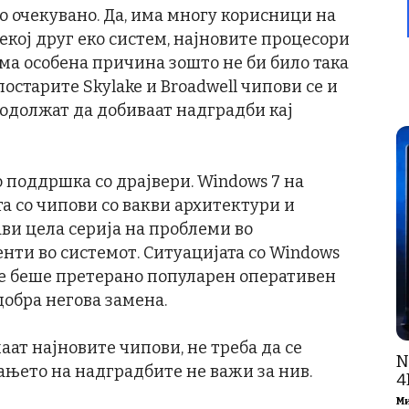
но очекувано. Да, има многу корисници на
секој друг еко систем, најновите процесори
ема особена причина зошто не би било така
 постарите Skylake и Broadwell чипови се и
родолжат да добиваат надградби кај
о поддршка со драјвери. Windows 7 на
та со чипови со вакви архитектури и
ви цела серија на проблеми во
нти во системот. Ситуацијата со Windows
а не беше претерано популарен оперативен
добра негова замена.
аат најновите чипови, не треба да се
N
ањето на надградбите не важи за нив.
4
М