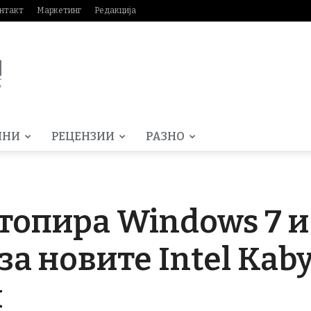
нтакт
Маркетинг
Редакција
МНИ
РЕЦЕНЗИИ
РАЗНО
стопира Windows 7 и 
за новите Intel Kab
и