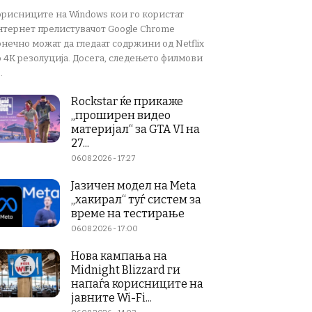
орисниците на Windows кои го користат
нтернет прелистувачот Google Chrome
нечно можат да гледаат содржини од Netflix
о 4K резолуција. Досега, следењето филмови
.
Rockstar ќе прикаже
„проширен видео
материјал“ за GTA VI на
27...
06.08.2026 - 17:27
Јазичен модел на Meta
„хакирал“ туѓ систем за
време на тестирање
06.08.2026 - 17:00
Нова кампања на
Midnight Blizzard ги
напаѓа корисниците на
јавните Wi-Fi...