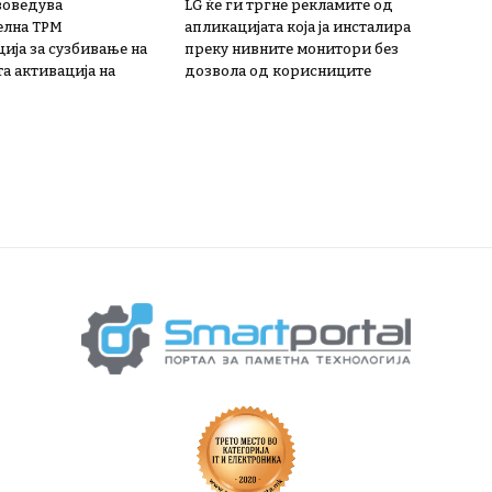
 воведува
LG ќе ги тргне рекламите од
елна TPM
апликацијата која ја инсталира
ија за сузбивање на
преку нивните монитори без
а активација на
дозвола од корисниците