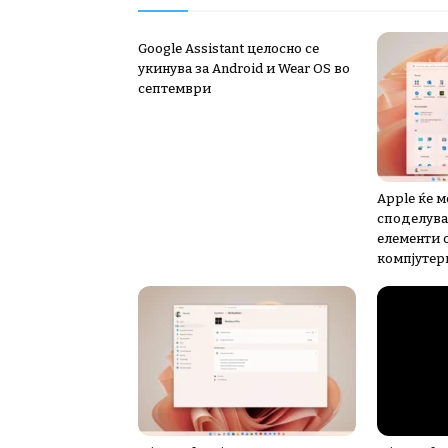
Google Assistant целосно се
укинува за Android и Wear OS во
септември
Apple ќе 
споделува
елементи 
компјутер