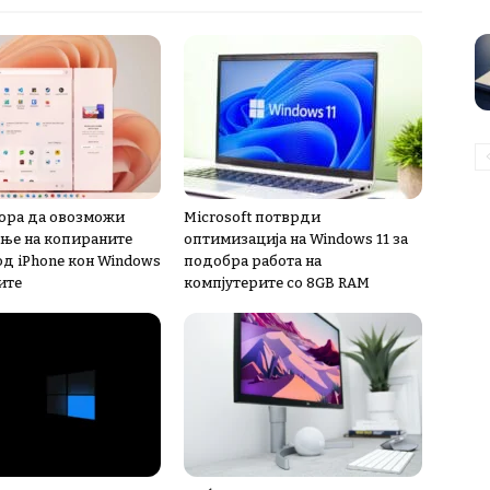
мора да овозможи
Microsoft потврди
ње на копираните
оптимизација на Windows 11 за
од iPhone кон Windows
подобра работа на
ите
компјутерите со 8GB RAM