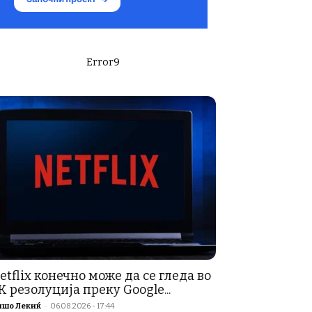
Error9
etflix конечно може да се гледа во
K резолуција преку Google...
ишо Лекиќ
-
06.08.2026 - 17:44