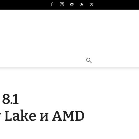
8.1
y Lake и AMD