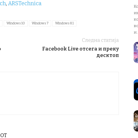
ch
,
ARSTechnica
К
и
ко
Windows 10
Windows 7
Windows 8.1
в
и..
Следна статија
о
Facebook Live отсега и преку
десктоп
РОТ