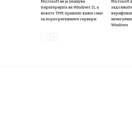
Microsoft не ја укинува
Microsoft
пиратеријата на Windows 11, а
задолжит
новото TPM правило важи само
верификац
за корпоративните сервери
нелегалнат
Windows