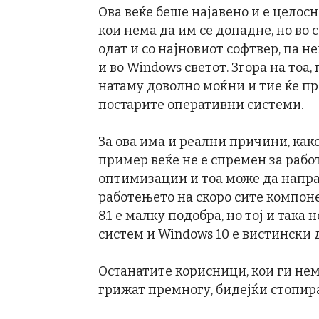
Ова веќе беше најавено и е целос
кои нема да им се допадне, но во 
одат и со најновиот софтвер, па н
и во Windows светот. Згора на тоа,
натаму доволно моќни и тие ќе п
постарите оперативни системи.
За ова има и реални причини, как
пример веќе не е спремен за рабо
оптимизации и тоа може да напра
работењето на скоро сите компоне
8.1 е малку подобра, но тој и так
систем и Windows 10 е вистински 
Останатите корисници, кои ги нем
грижат премногу, бидејќи стопир