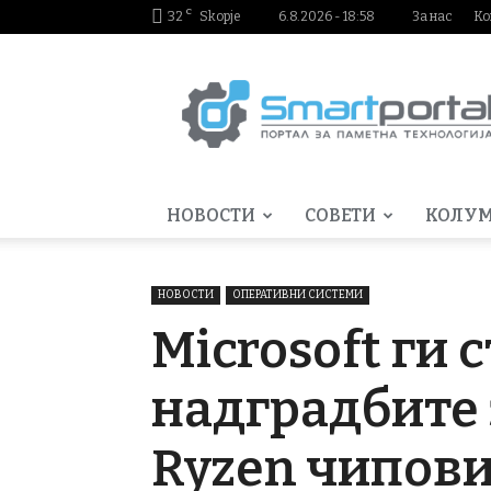
C
32
Skopje
6.8.2026 - 18:58
За нас
Ко
Smartportal.mk
НОВОСТИ
СОВЕТИ
КОЛУ
НОВОСТИ
ОПЕРАТИВНИ СИСТЕМИ
Microsoft ги 
надградбите 
Ryzen чипов