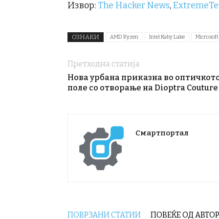
Извор:
The Hacker News
,
ExtremeTe
ОЗНАКИ
AMD Ryzen
Intel Kaby Lake
Microsoft
Претходна статија
Нова урбана приказна во оптичкот
поле со отворање на Dioptra Couture
Смартпортал
ПОВРЗАНИ СТАТИИ
ПОВЕЌЕ ОД АВТО