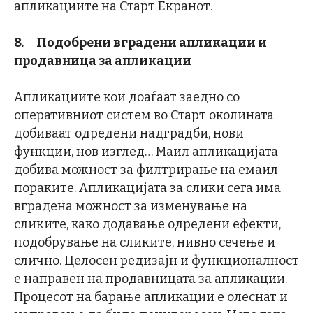
апликациите на Старт Екранот.
8.
Подобрени вградени апликации и
продавница за апликации
Апликациите кои доаѓаат заедно со
оперативниот систем во Старт околината
добиваат одредени надградби, нови
функции, нов изглед… Маил апликацијата
добива можност за филтрирање на емаил
пораките. Апликацијата за слики сега има
вградена можност за изменување на
сликите, како додавање одредени ефекти,
подобрување на сликите, нивно сечење и
слично. Целосен редизајн и функционалност
е направен на продавницата за апликации.
Процесот на барање апликации е олеснат и