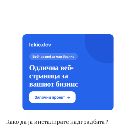
Како да ја инсталирате надградбата ?