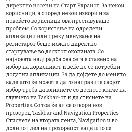
директно носени на Старт Екранот. За некои
корисници, а според некои извори и за
повеќето корисници ова преставуваше
проблем. Со користење на одредени
апликации или преку менување на
регистарот беше можно директно
стартување во десктоп околината. Со
најновата надградба ова сега е ставено на
избор на корисникот и веќе не се потребни
додатни апликации. За да дојдете до менито
каде што ќе можете да го направите својот
избор треба да кликнете со десното копче на
глувчето на Taskbar-от и да стиснете на
Properties. Со тоа ќе ви се отвори нов
прозорец Taskbar and Navigation Properties.
Стиснете на втората лента, Navigation и во
долниот дел на прозорецот каде што се