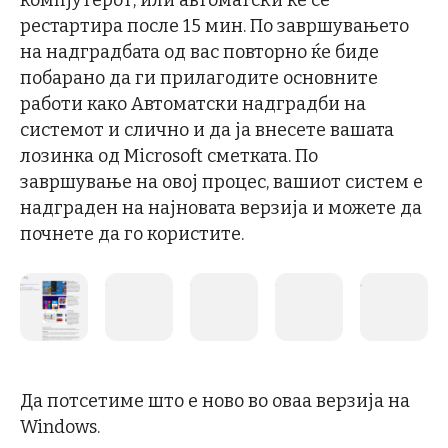
компјутерот, или автоматски ќе се
рестартира после 15 мин. По завршувањето
на надградбата од вас повторно ќе биде
побарано да ги прилагодите основните
работи како Автоматски надградби на
системот и слично и да ја внесете вашата
лозинка од Microsoft сметката. По
завршување на овој процес, вашиот систем е
надграден на најновата верзија и можете да
почнете да го користите.
Да потсетиме што е ново во оваа верзија на
Windows.