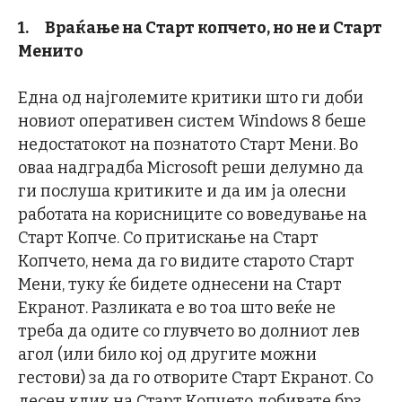
1.
Враќање на Старт копчето, но не и Старт
Менито
Една од најголемите критики што ги доби
новиот оперативен систем Windows 8 беше
недостатокот на познатото Старт Мени. Во
оваа надградба Microsoft реши делумно да
ги послуша критиките и да им ја олесни
работата на корисниците со воведување на
Старт Копче. Со притискање на Старт
Копчето, нема да го видите старото Старт
Мени, туку ќе бидете однесени на Старт
Екранот. Разликата е во тоа што веќе не
треба да одите со глувчето во долниот лев
агол (или било кој од другите можни
гестови) за да го отворите Старт Екранот. Со
десен клик на Старт Копчето добивате брз