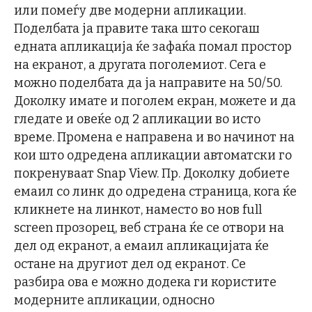
или помеѓу две модерни апликации.
Поделбата ја правите така што секогаш
едната апликација ќе зафаќа помал простор
на екранот, а другата поголемиот. Сега е
можно поделбата да ја направите на 50/50.
Доколку имате и поголем екран, можете и да
гледате и овеќе од 2 апликации во исто
време. Промена е направена и во начинот на
кои што одредена апликации автоматски го
покренуваат Snap View. Пр. Доколку добиете
емаил со линк до одредена страница, кога ќе
кликнете на линкот, наместо во нов full
screen прозорец, веб страна ќе се отвори на
дел од екранот, а емаил апликацијата ќе
остане на другиот дел од екранот. Се
разбира ова е можно додека ги користите
модерните апликации, односно