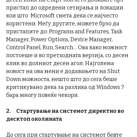
пристап до одредени сетирања и локации
кои што Microsoft смета дека се најчесто
користени. Меѓу другите, можете брзо да
пристапите до: Programs and Features, Task
Manager, Power Options, Device Manager,
Control Panel, Run, Search… Ова како можност
постоеше и во претходната верзија, со десен
клик во долниот десен агол. Најголема
новост на ова мени е додавањето на Shut
Down можноста, нешто што до сега беше
критикувано дека за разлика од Windows 7
бара многу повеќе чекори.
2.
Стартување на системот директно во
десктоп околината
До сега при стартување на системот бевте