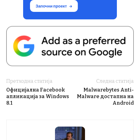
Претходна статија
Следна статија
Официјална Facebook
Malwarebytes Anti-
апликација за Windows
Malware достапна на
8.1
Android