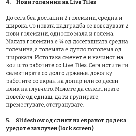
4.
Нови големини на
Live Tiles
До сега беа достапни 2 големини, средна и
широка. Со новата надградба се воведуваат 2
нови големини, односно мала и голема.
Малата големина е ¼ од досегашната средна
големина, а големата е дупло поголема од
широката. Исто така сменет е и начинот на
кои што работите со Live Tiles. Сега истите ги
селектирате со долго држење, доколку
работите со екран на допир или со десен
клик на глувчето. Можете да селектирате
повеќе од еднаш, да ги групирате,
преместувате, отстранувате.
5.
Slideshow
од слики на екранот додека
уредот е заклучен (
lock screen)