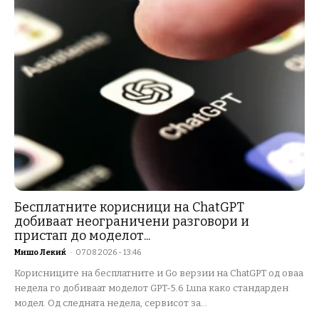
Бесплатните корисници на ChatGPT
добиваат неограничени разговори и
пристап до моделот...
Мишо Лекиќ
-
07.08.2026 - 13:46
Корисниците на бесплатните и Go верзии на ChatGPT од оваа
недела го добиваат моделот GPT-5.6 Luna како стандарден
модел. Од следната недела, сервисот за...