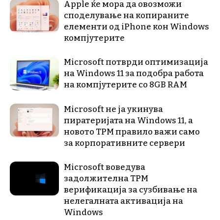
Apple ќе мора да овозможи
споделување на копираните
елементи од iPhone кон Windows
компјутерите
Microsoft потврди оптимизација
на Windows 11 за подобра работа
на компјутерите со 8GB RAM
Microsoft не ја укинува
пиратеријата на Windows 11, а
новото TPM правило важи само
за корпоративните сервери
Microsoft воведува
задолжителна TPM
верификација за сузбивање на
нелегалната активација на
Windows