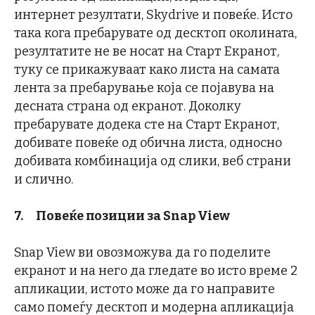
интернет резултати, Skydrive и повеќе. Исто
така кога пребарувате од десктоп околината,
резултатите не ве носат на Старт Екранот,
туку се прикажуваат како листа на самата
лента за пребарување која се појавува на
десната страна од екранот. Доколку
пребарувате додека сте на Старт Екранот,
добивате повеќе од обична листа, односно
добивата комбинација од слики, веб страни
и слично.
7.
Повеќе позиции за
Snap View
Snap View ви овозможува да го поделите
екранот и на него да гледате во исто време 2
апликации, истото може да го направите
само помеѓу десктоп и модерна апликација