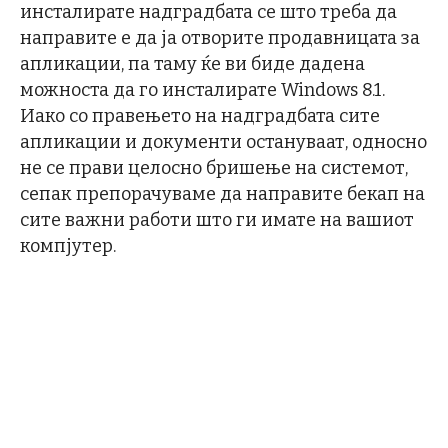
инсталирате надградбата се што треба да
направите е да ја отворите продавницата за
апликации, па таму ќе ви биде дадена
можноста да го инсталирате Windows 8.1.
Иако со правењето на надградбата сите
апликации и документи остануваат, односно
не се прави целосно бришење на системот,
сепак препорачуваме да направите бекап на
сите важни работи што ги имате на вашиот
компјутер.