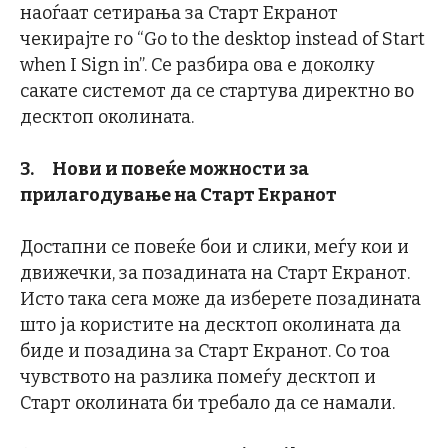
наоѓаат сетирања за Старт Екранот
чекирајте го “Go to the desktop instead of Start
when I Sign in”. Се разбира ова е доколку
сакате системот да се стартува директно во
десктоп околината.
3.
Нови и повеќе можности за
прилагодување на Старт Екранот
Достапни се повеќе бои и слики, меѓу кои и
движечки, за позадината на Старт Екранот.
Исто така сега може да изберете позадината
што ја користите на десктоп околината да
биде и позадина за Старт Екранот. Со тоа
чувството на разлика помеѓу десктоп и
Старт околината би требало да се намали.