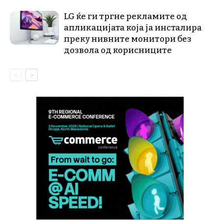
LG ќе ги тргне рекламите од
апликацијата која ја инсталира
преку нивните монитори без
дозвола од корисниците