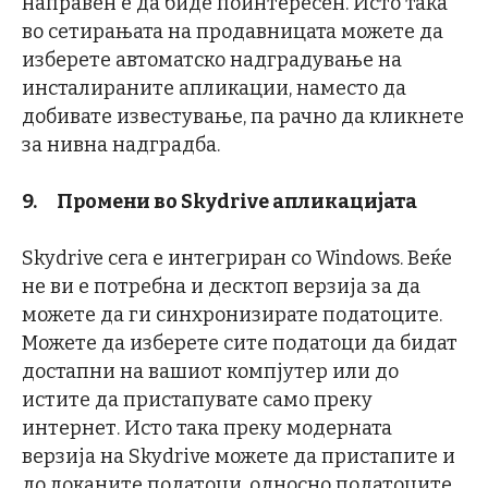
направен е да биде поинтересен. Исто така
во сетирањата на продавницата можете да
изберете автоматско надградување на
инсталираните апликации, наместо да
добивате известување, па рачно да кликнете
за нивна надградба.
9.
Промени во
Skydrive
апликацијата
Skydrive сега е интегриран со Windows. Веќе
не ви е потребна и десктоп верзија за да
можете да ги синхронизирате податоците.
Можете да изберете сите податоци да бидат
достапни на вашиот компјутер или до
истите да пристапувате само преку
интернет. Исто така преку модерната
верзија на Skydrive можете да пристапите и
до локаните податоци, односно податоците