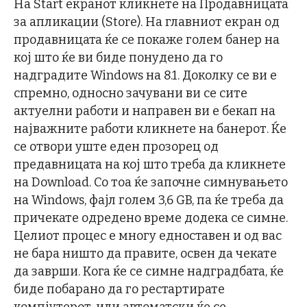
На Start екранот кликнете на Продавницата
за апликации (Store). На главниот екран од
продавницата ќе се покаже голем банер на
кој што ќе ви биде понудено да го
надградите Windows на 8.1. Доколку се ви е
спремно, односно зачувани ви се сите
актуелни работи и направен ви е бекап на
најважните работи кликнете на банерот. Ќе
се отвори уште еден прозорец од
предавницата на кој што треба да кликнете
на Download. Со тоа ќе започне симнувањето
на Windows, фајл голем 3,6 GB, па ќе треба да
причекате одредено време додека се симне.
Целиот процес е многу едноставен и од вас
не бара ништо да правите, освен да чекате
да заврши. Кога ќе се симне надградбата, ќе
биде побарано да го рестартирате