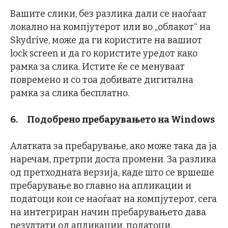
Вашите слики, без разлика дали се наоѓаат
локално на компјутерот или во „облакот“ на
Skydrive, може да ги користите на вашиот
lock screen и да го користите уредот како
рамка за слика. Истите ќе се менуваат
повремено и со тоа добивате дигитална
рамка за слика бесплатно.
6.
Подобрено пребарувањето на
Windows
Алатката за пребарување, ако може така да ја
наречам, претрпи доста промени. За разлика
од претходната верзија, каде што се вршеше
пребарување во главно на апликации и
податоци кои се наоѓаат на компјутерот, сега
на интегриран начин пребарувањето дава
резултати од апликации, податоци,