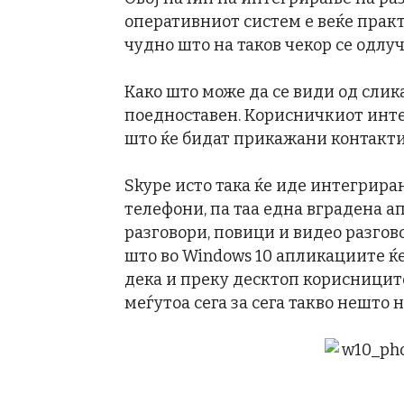
оперативниот систем е веќе практи
чудно што на таков чекор се одлучу
Како што може да се види од слик
поедноставен. Корисничкиот инте
што ќе бидат прикажани контакти
Skype исто така ќе иде интегрира
телефони, па таа една вградена ап
разговори, повици и видео разгов
што во Windows 10 апликациите ќе
дека и преку десктоп корисницит
меѓутоа сега за сега такво нешто н