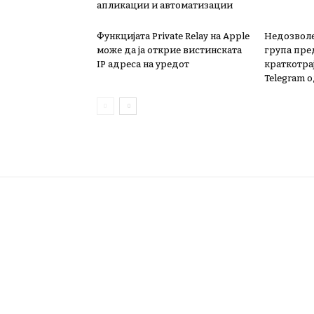
апликации и автоматизации
Функцијата Private Relay на Apple
Недозволе
може да ја открие вистинската
група пре
IP адреса на уредот
краткотра
Telegram о