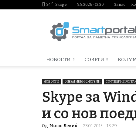
C
34
Skopje
9.8.2026 - 12:30
За нас
Ко
Smartportal.mk
НОВОСТИ
СОВЕТИ
КОЛУ
НОВОСТИ
ОПЕРАТИВНИ СИСТЕМИ
СОФТВЕР И ПРОГР
Skype за Win
и со нов пое
Од
Мишо Лекиќ
-
23.01.2015 - 13:29