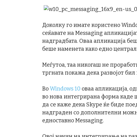
Доколку го имате користено Windo
сеќавате на Messaging апликацијат
надградбата. Оваа апликација беш
беше наменета како едно централн
Меѓутоа, таа никогаш не проработ
тргната покажа дека развојот бил
Во
Windows 10
оваа апликација, од
во нова интегрирана форма каде 
да се каже дека Skype ќе биде пое
надграден со дополнителни можно
едноставно Messaging.
Овој начин на интегрирање на раз