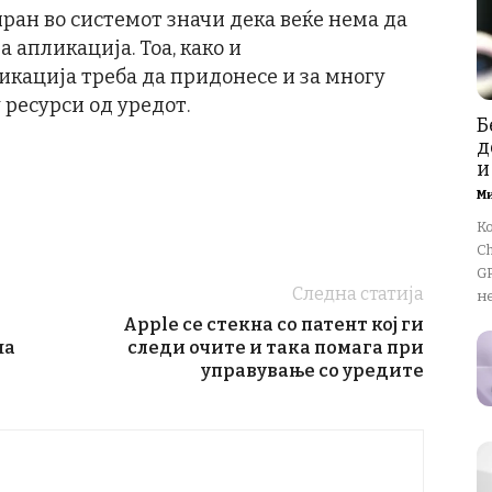
ран во системот значи дека веќе нема да
а апликација. Тоа, како и
икација треба да придонесе и за многу
ресурси од уредот.
Б
д
и
М
К
Ch
GP
Следна статија
не
Apple се стекна со патент кој ги
на
следи очите и така помага при
управување со уредите