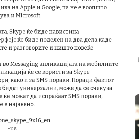
ка на Apple и Google, па не е воопшто
ва и Microsoft.
ата, Skype ќе биде навистина
рфејс ќе биде поделен на два дела каде
те и разговорите и ништо повеќе.
н во Messaging апликацијата на мобилните
ликација ќе се користи за Skype
ори, како и за SMS пораки. Поради фактот
 бидат универзални, може да се очекува
е ќе можат да испраќаат SMS пораки,
е е најавено.