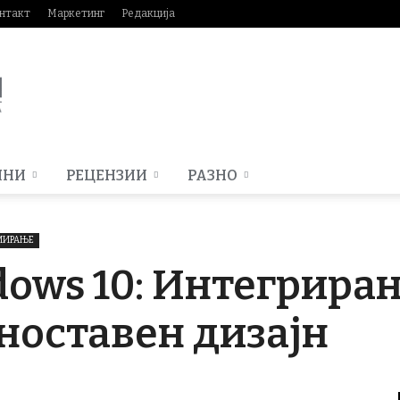
нтакт
Маркетинг
Редакција
МНИ
РЕЦЕНЗИИ
РАЗНО
АМИРАЊЕ
dows 10: Интегриран
дноставен дизајн