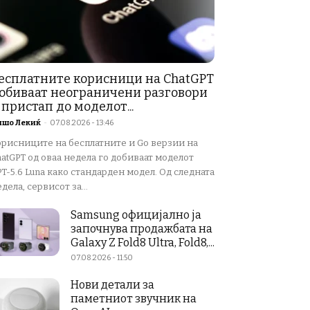
есплатните корисници на ChatGPT
обиваат неограничени разговори
 пристап до моделот...
ишо Лекиќ
-
07.08.2026 - 13:46
орисниците на бесплатните и Go верзии на
atGPT од оваа недела го добиваат моделот
T-5.6 Luna како стандарден модел. Од следната
дела, сервисот за...
Samsung официјално ја
започнува продажбата на
Galaxy Z Fold8 Ultra, Fold8,...
07.08.2026 - 11:50
Нови детали за
паметниот звучник на