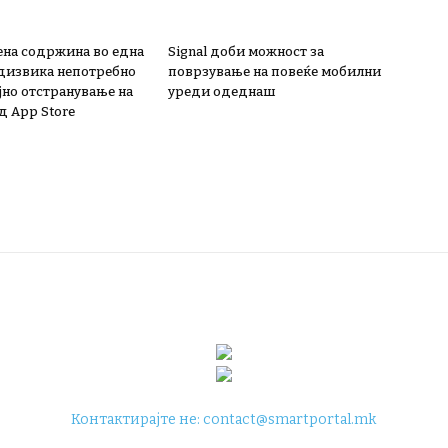
на содржина во една
Signal доби можност за
дизвика непотребно
поврзување на повеќе мобилни
јно отстранување на
уреди одеднаш
д App Store
Контактирајте не:
contact@smartportal.mk