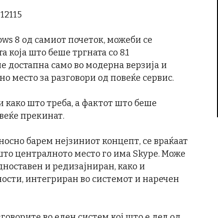
ws 8 од самиот почеток, можеби се
а која што беше тргната со 8.1
е достапна само во модерна верзија и
о место за разговори од повеќе сервис.
и како што треба, а фактот што беше
 веќе прекинат.
носно барем нејзиниот концепт, се враќаат
што централното место го има Skype. Може
дноставен и редизајниран, како и
сти, интегриран во системот и наречен
говорите во еден систем кој што е дел од