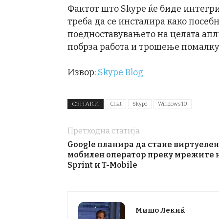
Фактот што Skype ќе биде интегри
треба да се инсталира како посебн
поедноставувањето на целата апл
побрза работа и трошење помалку 
Извор:
Skype Blog
ОЗНАКИ
Chat
Skype
Windows 10
Претходна статија
Google планира да стане виртуелен
мобилен оператор преку мрежите 
Sprint и T-Mobile
Мишо Лекиќ