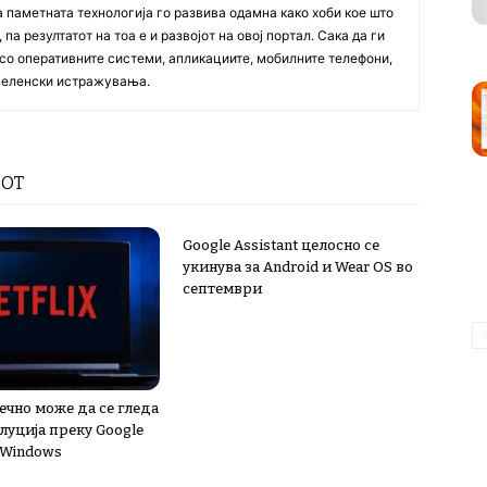
а паметната технологија го развива одамна како хоби кое што
па резултатот на тоа е и развојот на овој портал. Сака да ги
со оперативните системи, апликациите, мобилните телефони,
вселенски истражувања.
РОТ
Google Assistant целосно се
укинува за Android и Wear OS во
септември
нечно може да се гледа
луција преку Google
 Windows