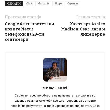
ОЗНАКИ
Chat
Microsoft
Skype
Сервиси
Претходна статија
Следна статија
Google ќе ги претстави
Хакот врз Ashley
новите Nexus
Madison: Секс, лаги и
телефони на 29-ти
лицемерие
септември
Мишо Лекиќ
Својот интерес во областа на паметната технологија го
развива одамна како хоби кое што прераснува во нешто
повеќе, па резултатот на тоа е и развојот на овој портал. Сака