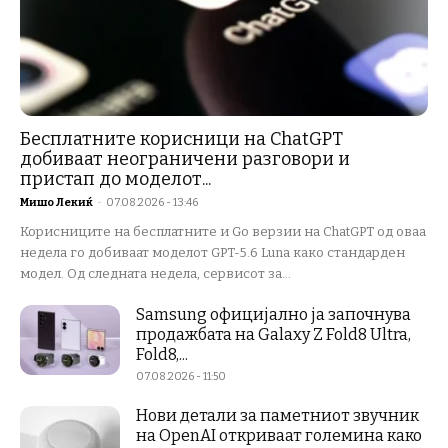
Бесплатните корисници на ChatGPT
добиваат неограничени разговори и
пристап до моделот...
Мишо Лекиќ
-
07.08.2026 - 13:46
Корисниците на бесплатните и Go верзии на ChatGPT од оваа
недела го добиваат моделот GPT-5.6 Luna како стандарден
модел. Од следната недела, сервисот за...
Samsung официјално ја започнува
продажбата на Galaxy Z Fold8 Ultra,
Fold8,...
07.08.2026 - 11:50
Нови детали за паметниот звучник
на OpenAI откриваат големина како