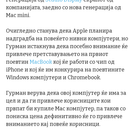
компанијата, заедно со нова генерација од
Mac mini.
Очигледно станува дека Apple планира
надградба на повеќето нивни компјутери, но
Гурман истакнува дека посебно внимание ќе
привлече претставувањето на првиот
поевтин
MacBook
кој ќе работи со чип од
iPhone и кој ќе им конкурира на поевтините
Windows компјутери и Chromebook.
Гурман верува дека овој компјутер ќе има за
цел и да ги привлече корисниците кои
првпат би купиле Mac компјутер, па таков со
пониска цена дефинитивно ќе го привлече
вниманието кај повеќе корисници.