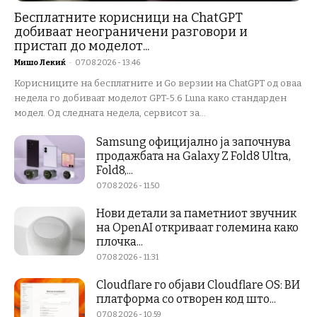
Бесплатните корисници на ChatGPT
добиваат неограничени разговори и
пристап до моделот...
Мишо Лекиќ
-
07.08.2026 - 13:46
Корисниците на бесплатните и Go верзии на ChatGPT од оваа
недела го добиваат моделот GPT-5.6 Luna како стандарден
модел. Од следната недела, сервисот за...
Samsung официјално ја започнува
продажбата на Galaxy Z Fold8 Ultra,
Fold8,...
07.08.2026 - 11:50
Нови детали за паметниот звучник
на OpenAI откриваат големина како
плочка...
07.08.2026 - 11:31
Cloudflare го објави Cloudflare OS: ВИ
платформа со отворен код што...
07.08.2026 - 10:59