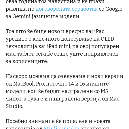
оваа година тоа навистина и ќе прави
разлика по
договорената соработка
со Google
за Gemini јазичните модели.
Тоа што ќе биде ново и вредно кај iPad
уредите е конечното донесување на OLED
технологија кај iPad mini, па овој популарен
мал таблет сега ќе стане уште попривлечен
за корисниците.
Наскоро можеме да очекуваме и нови верзии
од MacBook Pro, поточно 14 и 16 инчните
модели, кои ќе бидат надградени со М5
чипот, а тука е и надградена верзија од Mac
Studio.
Посебно внимание ќе привлече и новата
генерација од
Studio Display
екранот од