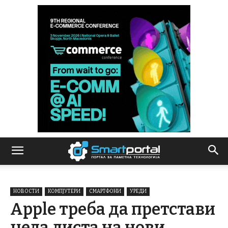
НОВОСТИ
КОМПЈУТЕРИ
СМАРТФОНИ
УРЕДИ
Apple треба да претстави
цела листа на нови