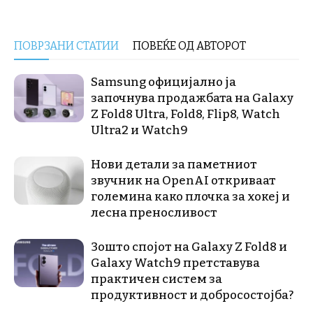
ПОВРЗАНИ СТАТИИ
ПОВЕЌЕ ОД АВТОРОТ
Samsung официјално ја
започнува продажбата на Galaxy
Z Fold8 Ultra, Fold8, Flip8, Watch
Ultra2 и Watch9
Нови детали за паметниот
звучник на OpenAI откриваат
големина како плочка за хокеј и
лесна преносливост
Зошто спојот на Galaxy Z Fold8 и
Galaxy Watch9 претставува
практичен систем за
продуктивност и добросостојба?