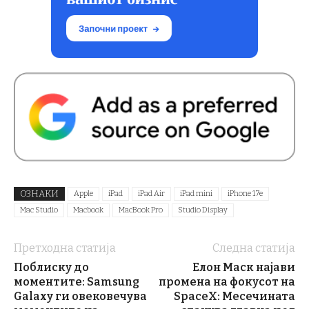
ОЗНАКИ
Apple
iPad
iPad Air
iPad mini
iPhone 17e
Mac Studio
Macbook
MacBook Pro
Studio Display
Претходна статија
Следна статија
Поблиску до
Елон Маск најави
моментите: Samsung
промена на фокусот на
Galaxy ги овековечува
SpaceX: Месечината