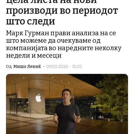
производи во периодот
што следи
Марк Гурман прави анализа на се
што можеме да очекуваме од
компанијата во наредните неколку
недели и месеци
Од
Мишо Лекиќ
-
09.02.2026 - 15:02