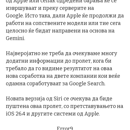
од Apple или сепак одредени барања ќе се
извршуваат и преку серверите на
Google. Исто така, дали Apple ќе продолжи да
работи на сопствените модели или тие сега
целосно ќе бидат направени на основа на
Gemini.
Најверојатно не треба да очекуваме многу
додатни информации до пролет, кога би
требало да го видиме резултатот на оваа
нова соработка на двете компании кои веќе
одамна соработуваат за Google Search.
Новата верзија од Siri се очекува да биде
пуштена оваа пролет, со претставувањето на
iOS 26.4 и другите системи од Apple.
Error9