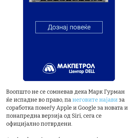
Воопшто не се сомневав дека Марк Гурман
ќе испадне во право, па
неговите најави
за
соработка помеѓу Apple и Google за новата и
понапредна верзија од Siri, сега се
официјално потврдени.