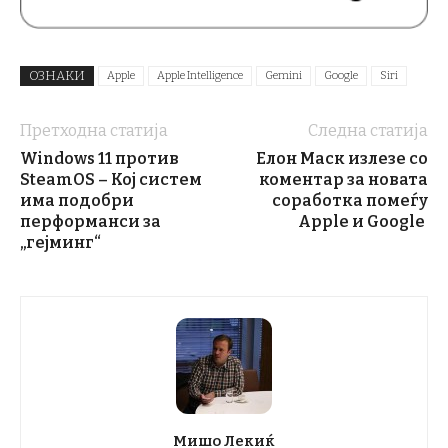
ОЗНАКИ
Apple
Apple Intelligence
Gemini
Google
Siri
Претходна статија
Следна статија
Windows 11 против
Елон Маск излезе со
SteamOS – Кој систем
коментар за новата
има подобри
соработка помеѓу
перформанси за
Apple и Google
„гејминг“
Мишо Лекиќ