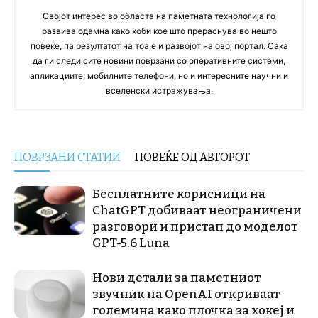
Својот интерес во областа на паметната технологија го
развива одамна како хоби кое што прераснува во нешто
повеќе, па резултатот на тоа е и развојот на овој портал. Сака
да ги следи сите новини поврзани со оперативните системи,
апликациите, мобилните телефони, но и интересните научни и
вселенски истражувања.
ПОВРЗАНИ СТАТИИ
ПОВЕЌЕ ОД АВТОРОТ
Бесплатните корисници на
ChatGPT добиваат неограничени
разговори и пристап до моделот
GPT-5.6 Luna
Нови детали за паметниот
звучник на OpenAI откриваат
големина како плочка за хокеј и