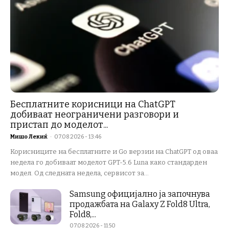
Бесплатните корисници на ChatGPT
добиваат неограничени разговори и
пристап до моделот...
Мишо Лекиќ
-
07.08.2026 - 13:46
Корисниците на бесплатните и Go верзии на ChatGPT од оваа
недела го добиваат моделот GPT-5.6 Luna како стандарден
модел. Од следната недела, сервисот за...
Samsung официјално ја започнува
продажбата на Galaxy Z Fold8 Ultra,
Fold8,...
07.08.2026 - 11:50