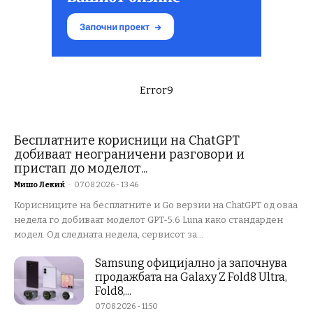
Error9
Бесплатните корисници на ChatGPT
добиваат неограничени разговори и
пристап до моделот...
Мишо Лекиќ
-
07.08.2026 - 13:46
Корисниците на бесплатните и Go верзии на ChatGPT од оваа
недела го добиваат моделот GPT-5.6 Luna како стандарден
модел. Од следната недела, сервисот за...
Samsung официјално ја започнува
продажбата на Galaxy Z Fold8 Ultra,
Fold8,...
07.08.2026 - 11:50