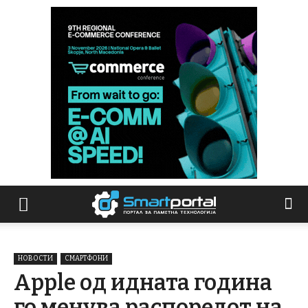
НОВОСТИ
СМАРТФОНИ
Apple од идната година
го менува распоредот на