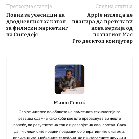
Претходна статија
Следна статија
Повик за учесници на
Apple изгледа не
дводневниот хакатон
планира да претстави
за филмски маркетинг
нова верзија од
на Синедејс
познатиот Mac
Pro десктоп компјутер
Мишо Лекиќ
Својот интерес во областа на паметната технологија го
развива одамна како хоби кое што прераснува во нешто
повеќе, па резултатот на тоа е и развојот на овој портал. Сака
да ги следи сите новини поврзани со оперативните системи,
апликациите, мобилните телефони, но и интересните научни и