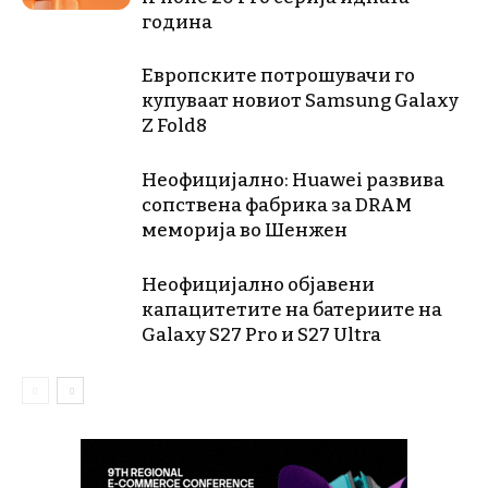
година
Европските потрошувачи го
купуваат новиот Samsung Galaxy
Z Fold8
Неофицијално: Huawei развива
сопствена фабрика за DRAM
меморија во Шенжен
Неофицијално објавени
капацитетите на батериите на
Galaxy S27 Pro и S27 Ultra