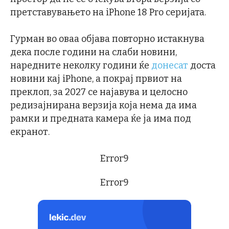
претставувањето на iPhone 18 Pro серијата.
Гурман во оваа објава повторно истакнува
дека после години на слаби новини,
наредните неколку години ќе
донесат
доста
новини кај iPhone, а покрај првиот на
преклоп, за 2027 се најавува и целосно
редизајнирана верзија која нема да има
рамки и предната камера ќе ја има под
екранот.
Error9
Error9