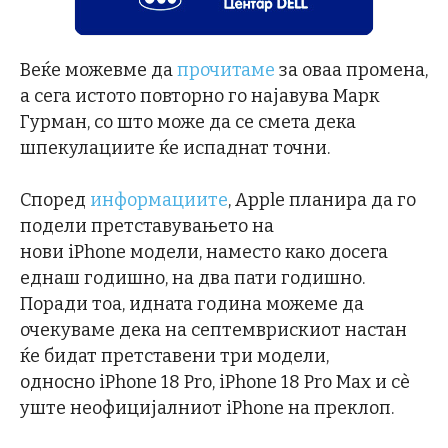
Веќе можевме да
прочитаме
за оваа промена,
а сега истото повторно го најавува Марк
Гурман, со што може да се смета дека
шпекулациите ќе испаднат точни.
Според
информациите
, Apple планира да го
подели претставувањето на
нови iPhone модели, наместо како досега
еднаш годишно, на два пати годишно.
Поради тоа, идната година можеме да
очекуваме дека на септемврискиот настан
ќе бидат претставени три модели,
односно iPhone 18 Pro, iPhone 18 Pro Max и сѐ
уште неофицијалниот iPhone на преклоп.