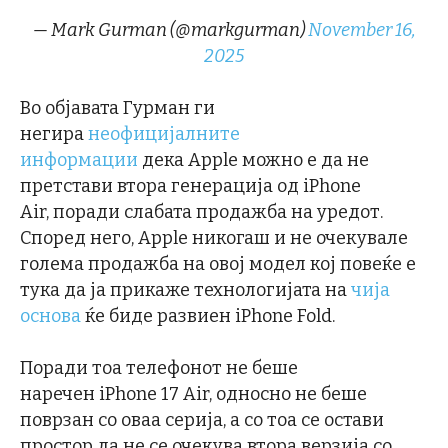
— Mark Gurman (@markgurman)
November 16,
2025
Во објавата Гурман ги
негира
неофицијалните
информации
дека Apple можно е да не
претстави втора генерација од iPhone
Air, поради слабата продажба на уредот.
Според него, Apple никогаш и не очекувале
голема продажба на овој модел кој повеќе е
тука да ја прикаже технологијата на
чија
основа
ќе биде развиен iPhone Fold.
Поради тоа телефонот не беше
наречен iPhone 17 Air, односно не беше
поврзан со оваа серија, а со тоа се остави
простор да не се очекува втора верзија со