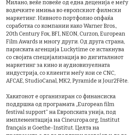
Милано, веќе повеќе од една деценија е меѓу
водечките имиња во европскиот филмски
маркетинг. Нивното портфолио опфаќа
соработка со компании како Warner Bros.,
20th Century Fox, BFI, NEON, Curzon, European
Film Awards и многу други. Од друга страна,
париската агенција Luckytime се истакнува
со својата специјализација во дигиталниот
маркетинг за кино и аудиовизуелната
индустрија, со клиенти меѓу кои се CNC,
AFCAE, StudioCanal, MK2, Pyramide и Jour2Fête.
Хакатонот е организиран со финансиска
поддршка од програмата „European film
festival support“ на Европската унија, под
имплементација на Cineuropa.org, Institut
français и Goethe-Institut. Целта на