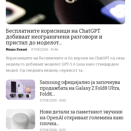
Бесплатните корисници на ChatGPT
добиваат неограничени разговори и
пристап до моделот...
Мишо Лекиќ
-
07.08.2026 - 13:46
Корисниците на бесплатните и Go верзии на ChatGPT од оваа
недела го добиваат моделот GPT-5.6 Luna како стандарден
модел. Од следната недела, сервисот за...
Samsung официјално ја започнува
продажбата на Galaxy Z Fold8 Ultra,
Fold8,...
07.08.2026 - 11:50
Нови детали за паметниот звучник
на OpenAI откриваат големина како
плочка...
07.08.2026 - 11:31