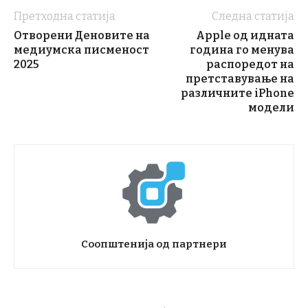
Претходна статија
Следна статија
Отворени Деновите на
Apple од идната
медиумска писменост
година го менува
2025
распоредот на
претставување на
различните iPhone
модели
Соопштенија од партнери