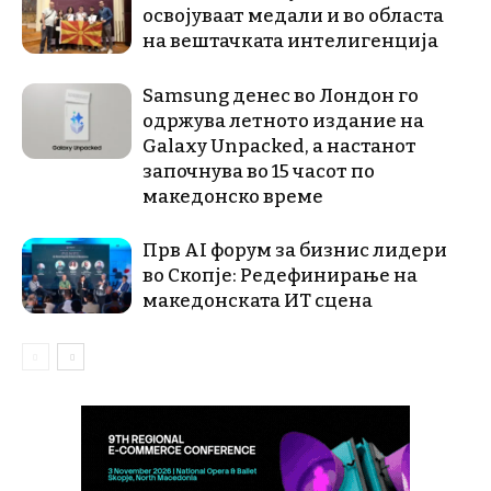
освојуваат медали и во областа
на вештачката интелигенција
Samsung денес во Лондон го
одржува летното издание на
Galaxy Unpacked, a настанот
започнува во 15 часот по
македонско време
Прв AI форум за бизнис лидери
во Скопје: Редефинирање на
македонската ИТ сцена