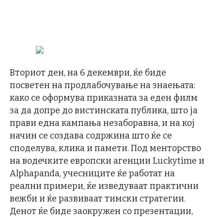
Вториот ден, на 6 декември, ќе биде
посветен на продлабочување на знаењата:
како се оформува приказната за еден филм
за да допре до вистинската публика, што ја
прави една кампања незаборавна, и на кој
начин се создава содржина што ќе се
споделува, клика и памети. Под менторство
на водечките европски агенции Luckytime и
Alphapanda, учесниците ќе работат на
реални примери, ќе изведуваат практични
вежби и ќе развиваат тимски стратегии.
Денот ќе биде заокружен со презентации,