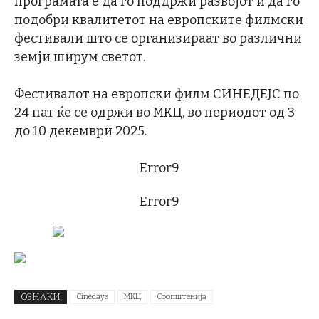
програмата е да го поддржи развојот и да го
подобри квалитетот на европските филмски
фестивали што се организираат во различни
земји ширум светот.
Фестивалот на европски филм СИНЕДЕЈС по
24 пат ќе се одржи во МКЦ, во периодот од 3
до 10 декември 2025.
Error9
Error9
ОЗНАКИ
Cinedays
МКЦ
Соопштенија