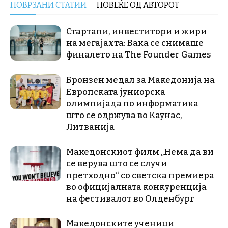
ПОВРЗАНИ СТАТИИ
ПОВЕЌЕ ОД АВТОРОТ
Стартапи, инвеститори и жири
на мегајахта: Вака се снимаше
финалето на The Founder Games
Бронзен медал за Македонија на
Европската јуниорска
олимпијада по информатика
што се одржува во Каунас,
Литванија
Македонскиот филм „Нема да ви
се верува што се случи
претходно“ со светска премиера
во официјалната конкуренција
на фестивалот во Олденбург
Македонските ученици