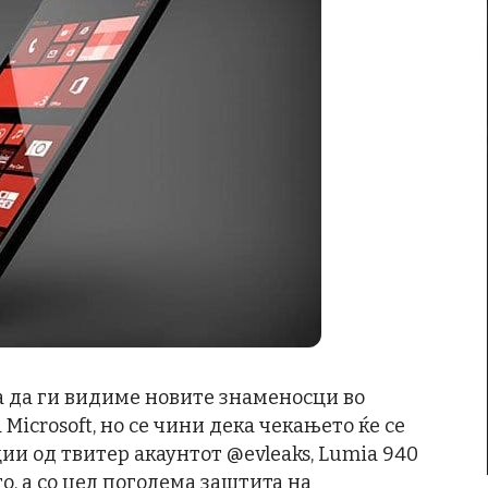
а да ги видиме новите знаменосци во
icrosoft, но се чини дека чекањето ќе се
и од твитер акаунтот @evleaks, Lumia 940
то, а со цел поголема заштита на