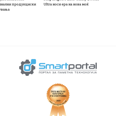
инални продукциски
Ultra носи ера на нова моќ
увања