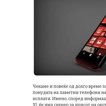
Чекаме и повеќе од долго време з
понудата на паметни телефони на M
исплати. Имено, според информаци
XL ќе има скенер за ирисот на око