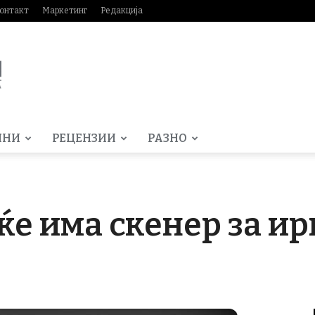
онтакт
Маркетинг
Редакција
МНИ
РЕЦЕНЗИИ
РАЗНО
ќе има скенер за ир