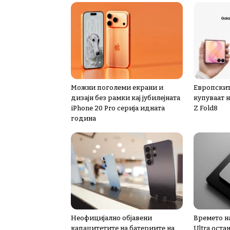
Можни поголеми екрани и
Европскит
дизајн без рамки кај јубилејната
купуваат 
iPhone 20 Pro серија идната
Z Fold8
година
Неофицијално објавени
Времето н
капацитетите на батериите на
Ultra оста