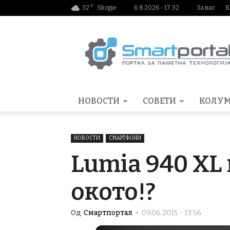
C
32
Skopje
6.8.2026 - 17:32
За нас
К
Smartportal.mk
НОВОСТИ
СОВЕТИ
КОЛУ
НОВОСТИ
СМАРТФОНИ
Lumia 940 XL 
окото!?
Од
Смартпортал
-
09.06.2015 - 13:56