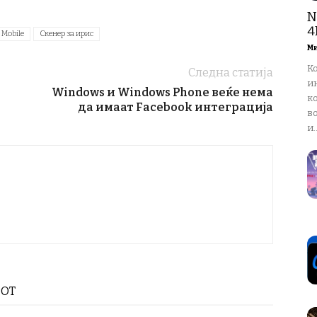
N
4
 Mobile
Скенер за ирис
М
К
Следна статија
и
Windows и Windows Phone веќе нема
ко
да имаат Facebook интеграција
в
и..
РОТ