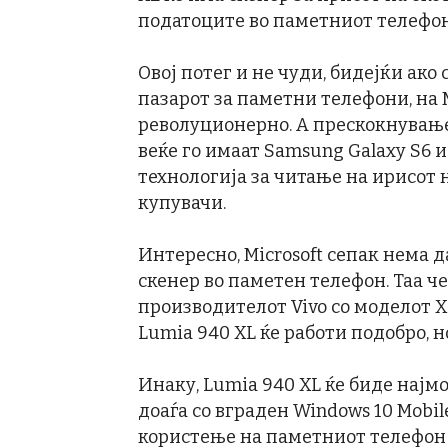
податоците во паметниот телефон
Овој потег и не чуди, бидејќи ако
пазарот за паметни телефони, на 
револуционерно. А прескокнувањет
веќе го имаат Samsung Galaxy S6 и
технологија за читање на ирисот н
купувачи.
Интересно, Microsoft сепак нема д
скенер во паметен телефон. Таа че
производителот Vivo со моделот Х5.
Lumia 940 XL ќе работи подобро, 
Инаку, Lumia 940 XL ќе биде најмо
доаѓа со вграден Windows 10 Mobil
користење на паметниот телефон к