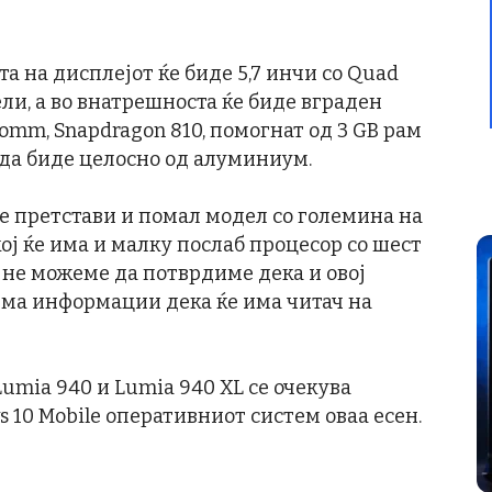
а на дисплејот ќе биде 5,7 инчи со Quad
ли, а во внатрешноста ќе биде вграден
omm, Snapdragon 810, помогнат од 3 GB рам
 да биде целосно од алуминиум.
 ќе претстави и помал модел со големина на
 кој ќе има и малку послаб процесор со шест
а, не можеме да потврдиме дека и овој
 има информации дека ќе има читач на
umia 940 и Lumia 940 XL се очекува
 10 Mobile оперативниот систем оваа есен.