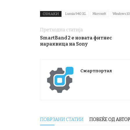
ОЗНАКИ
Lumia 940 XL
Microsoft
Windows 10
Претходна статија
SmartBand 2 e новата фитнес
нараквица на Sony
Смартпортал
ПОВРЗАНИ СТАТИИ
ПОВЕЌЕ ОД АВТО