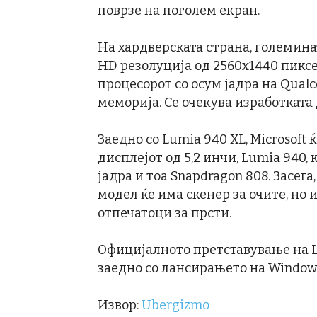
поврзе на поголем екран.
На хардверската страна, големинат
HD резолуција од 2560х1440 пиксе
процесорот со осум јадра на Qualc
меморија. Се очекува изработката
Заедно со Lumia 940 XL, Microsoft
дисплејот од 5,2 инчи, Lumia 940,
јадра и тоа Snapdragon 808. Засег
модел ќе има скенер за очите, но
отпечатоци за прсти.
Официјалното претставување на L
заедно со лансирањето на Windows
Извор:
Ubergizmo