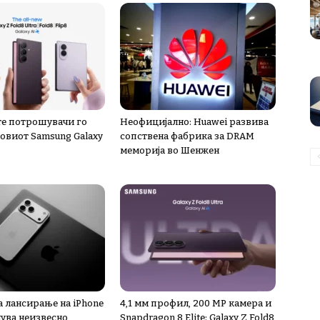
е потрошувачи го
Неофицијално: Huawei развива
новиот Samsung Galaxy
сопствена фабрика за DRAM
меморија во Шенжен
а лансирање на iPhone
4,1 мм профил, 200 MP камера и
нува неизвесно
Snapdragon 8 Elite: Galaxy Z Fold8