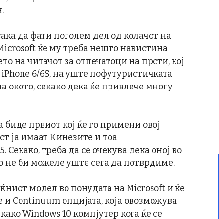
.
 сака да фати поголем дел од колачот на
Microsoft ќе му треба нешто навистина
о на читачот за отпечатоци на прсти, кој
 iPhone 6/6S, на уште пофутуристичката
а окото, секако дека ќе привлече многу
а биде првиот кој ќе го примени овој
ст ја имаат Кинезите и тоа
 Секако, треба да се очекува дека оној во
но не би можеле уште сега да потврдиме.
ќниот модел во понудата на Microsoft и ќе
e и Continuum опцијата, која овозможува
ако Windows 10 компјутер кога ќе се