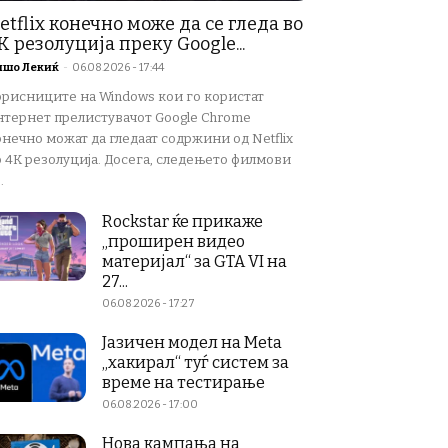
etflix конечно може да се гледа во
K резолуција преку Google...
ишо Лекиќ
-
06.08.2026 - 17:44
орисниците на Windows кои го користат
нтернет прелистувачот Google Chrome
нечно можат да гледаат содржини од Netflix
о 4K резолуција. Досега, следењето филмови
.
Rockstar ќе прикаже
„проширен видео
материјал“ за GTA VI на
27...
06.08.2026 - 17:27
Јазичен модел на Meta
„хакирал“ туѓ систем за
време на тестирање
06.08.2026 - 17:00
Нова кампања на