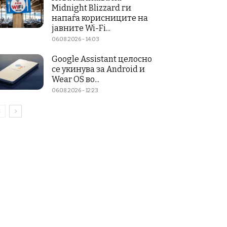
Midnight Blizzard ги
напаѓа корисниците на
јавните Wi-Fi...
06.08.2026 - 14:03
Google Assistant целосно
се укинува за Android и
Wear OS во...
06.08.2026 - 12:23