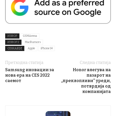
ИЗВОР
GSMArena
ИЗВОР 2
MacRumors
ОЗНАКИ
Apple
iPhone 14
Претходна статија
Следна статија
Samsung иновации за
Honor влегува на
нова ера на CES 2022
пазарот на
саемот
„преклопливи“ уреди,
потврдија од
компанијата