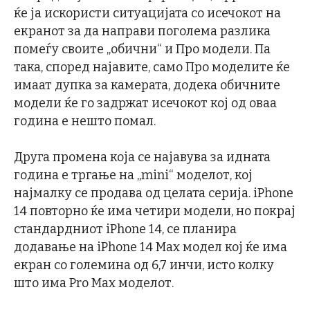
ќе ја искористи ситуацијата со исечокот на
екранот за да направи поголема разлика
помеѓу своите „обични“ и Про модели. Па
така, според најавите, само Про моделите ќе
имаат дупка за камерата, додека обичните
модели ќе го задржат исечокот кој од оваа
година е нешто помал.
Друга промена која се најавува за идната
година е тргање на „mini“ моделот, кој
најмалку се продава од целата серија. iPhone
14 повторно ќе има четири модели, но покрај
стандардниот iPhone 14, се планира
додавање на iPhone 14 Max модел кој ќе има
екран со големина од 6,7 инчи, исто колку
што има Pro Max моделот.