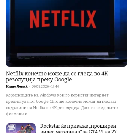
Netflix конечно може да се гледа во 4K
резолуција преку Google...
Мишо Лекиќ
-
06.08.2026 - 17:44
Корисниците на Windows кои го користат интернет
прелистувачот Google Chrome конечно можат да гледаат
содржини од Netflix во 4K резолуција. Досега, следењето
филмови и...
Rockstar ќе прикаже „проширен
видео материјал“ за GTA VI на 27...