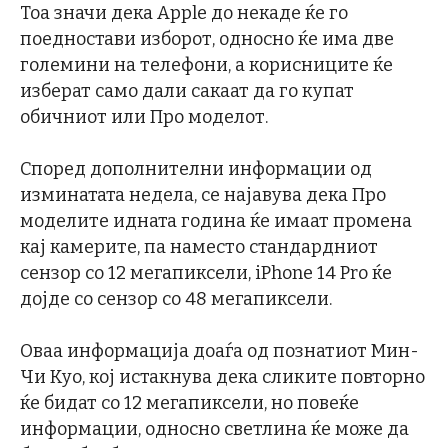
Тоа значи дека Apple до некаде ќе го
поедностави изборот, односно ќе има две
големини на телефони, а корисниците ќе
изберат само дали сакаат да го купат
обичниот или Про моделот.
Според дополнителни информации од
изминатата недела, се најавува дека Про
моделите идната година ќе имаат промена
кај камерите, па наместо стандардниот
сензор со 12 мегапиксели, iPhone 14 Pro ќе
дојде со сензор со 48 мегапиксели.
Оваа информација доаѓа од познатиот Мин-
Чи Куо, кој истакнува дека сликите повторно
ќе бидат со 12 мегапиксели, но повеќе
информации, односно светлина ќе може да