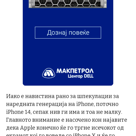
Иако е навистина рано за шпекулации за
наредната генерација на iPhone, поточно
iPhone 14, сепак нив ги има и тоа не малку.
Главното внимание е насочено кон најавите
дека Apple конечно ќе го тргне исечокот од
екранот кој го воведе со iPhone X и ќе го