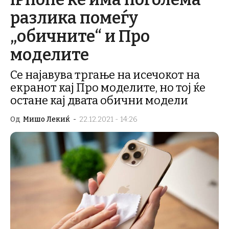
разлика помеѓу
„обичните“ и Про
моделите
Се најавува тргање на исечокот на
екранот кај Про моделите, но тој ќе
остане кај двата обични модели
Од
Мишо Лекиќ
-
22.12.2021 - 14:26