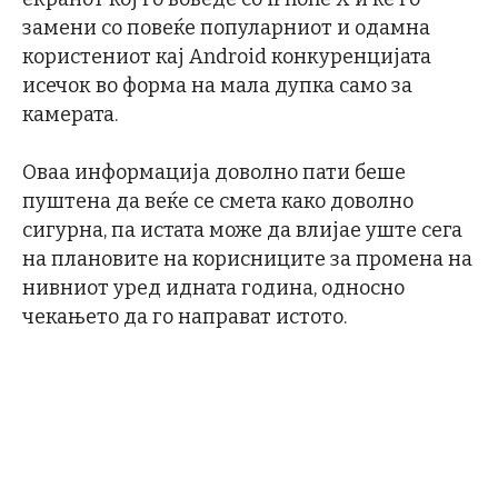
замени со повеќе популарниот и одамна
користениот кај Android конкуренцијата
исечок во форма на мала дупка само за
камерата.
Оваа информација доволно пати беше
пуштена да веќе се смета како доволно
сигурна, па истата може да влијае уште сега
на плановите на корисниците за промена на
нивниот уред идната година, односно
чекањето да го направат истото.