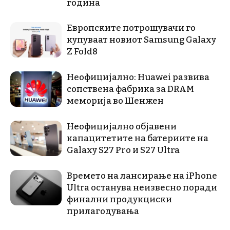
година
Европските потрошувачи го
купуваат новиот Samsung Galaxy
Z Fold8
Неофицијално: Huawei развива
сопствена фабрика за DRAM
меморија во Шенжен
Неофицијално објавени
капацитетите на батериите на
Galaxy S27 Pro и S27 Ultra
Времето на лансирање на iPhone
Ultra останува неизвесно поради
финални продукциски
прилагодувања