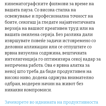
кинематографските филмови за време на
вашата пауза. Со висока стапка на
освежување и професионална точност на
боите, секогаш ја гледате најавтентичната
верзија на вашиот креативен труд или на
вашата омилена серија. Без разлика дали
извршувате повеќе задачи истовремено со
деловни апликации или се отпуштате со
врвна визуелна содржина, вештачката
интелигенција го оптимизира секој кадар за
непречена работа. Ова е врвна алатка за
некој што треба да биде продуктивен на
високо ниво, додека одржува внимателно
одбран, модерен начин на живот без
никакви компромиси.
Зачекорете во иднината на продуктивноста