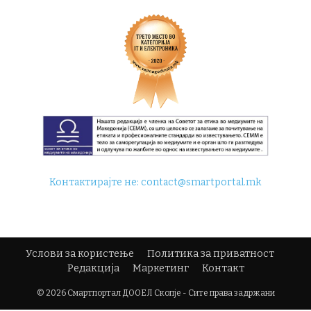
Контактирајте не:
contact@smartportal.mk
Услови за користење
Политика за приватност
Редакција
Маркетинг
Контакт
© 2026 Смартпортал ДООЕЛ Скопје - Сите права задржани