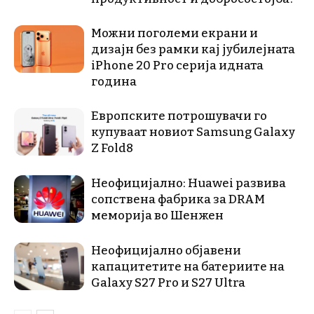
Можни поголеми екрани и
дизајн без рамки кај јубилејната
iPhone 20 Pro серија идната
година
Европските потрошувачи го
купуваат новиот Samsung Galaxy
Z Fold8
Неофицијално: Huawei развива
сопствена фабрика за DRAM
меморија во Шенжен
Неофицијално објавени
капацитетите на батериите на
Galaxy S27 Pro и S27 Ultra