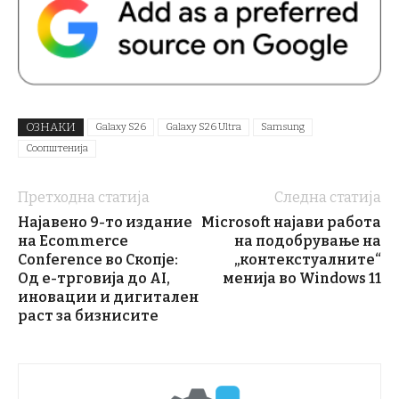
ОЗНАКИ
Galaxy S26
Galaxy S26 Ultra
Samsung
Соопштенија
Претходна статија
Следна статија
Најавено 9-то издание
Microsoft најави работа
на Ecommerce
на подобрување на
Conference во Скопје:
„контекстуалните“
Од е-трговија до AI,
менија во Windows 11
иновации и дигитален
раст за бизнисите