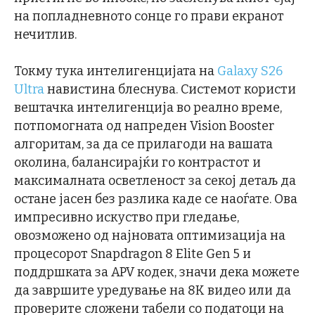
на попладневното сонце го прави екранот
нечитлив.
Токму тука интелигенцијата на
Galaxy S26
Ultra
навистина блеснува. Системот користи
вештачка интелигенција во реално време,
потпомогната од напреден Vision Booster
алгоритам, за да се прилагоди на вашата
околина, балансирајќи го контрастот и
максималната осветленост за секој детаљ да
остане јасен без разлика каде се наоѓате. Ова
импресивно искуство при гледање,
овозможено од најновата оптимизација на
процесорот Snapdragon 8 Elite Gen 5 и
поддршката за APV кодек, значи дека можете
да завршите уредување на 8K видео или да
проверите сложени табели со податоци на