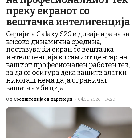
преку екранот со
вештачка интелигенција
Серијата Galaxy S26 е дизајнирана за
високо динамична средина,
поставувајќи екран со вештачка
интелигенција во самиот центар на
вашиот професионален работен тек,
за да се осигура дека вашите алатки
никогаш нема да ја ограничат
вашата амбиција
Од
Соопштенија од партнери
-
04.06.2026 - 14:20