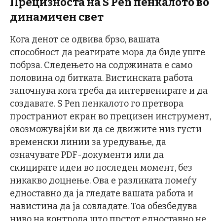
Прецизноста на S Pen пенкалото во
динамичен свет
Кога денот се одвива брзо, вашата
способност да реагирате мора да биде уште
побрза. Следењето на содржината е само
половина од битката. Вистинската работа
започнува кога треба да интервенирате и да
создавате. S Pen пенкалото го претвора
пространиот екран во прецизен инструмент,
овозможувајќи ви да се движите низ густи
временски линии за уредување, да
означувате PDF-документи или да
скицирате идеи во последен момент, без
никакво доцнење. Ова е разликата помеѓу
едноставно да ја гледате вашата работа и
навистина да ја совладате. Тоа обезбедува
ниво на контрола што прстот едноставно не