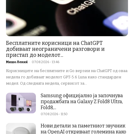
Бесплатните корисници на ChatGPT
добиваат неограничени разговори и
пристап до моделот...
Мишо Лекиќ
-
07.08.2026 - 13:46
Корисниците на бесплатните и Go верзии на ChatGPT од оваа
недела го добиваат моделот GPT-5.6 Luna како стандарден
модел. Од следната недела, сервисот за...
Samsung официјално ја започнува
продажбата на Galaxy Z Fold8 Ultra,
Fold8,...
07.08.2026 - 11:50
Нови детали за паметниот звучник
на OpenAI откриваат големина како