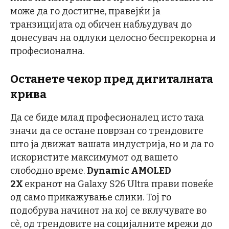
може да го достигне, правејќи ја
транзицијата од обичен набљудувач до
донесувач на одлуки целосно беспрекорна и
професионална.
Останете чекор пред дигиталната
крива
Да се биде млад професионалец исто така
значи да се остане поврзан со трендовите
што ја движат вашата индустрија, но и да го
искористите максимумот од вашето
слободно време.
Dynamic
AMOLED
2X
екранот на Galaxy S26 Ultra прави повеќе
од само прикажување слики. Тој го
подобрува начинот на кој се вклучувате во
сè, од трендовите на социјалните мрежи до