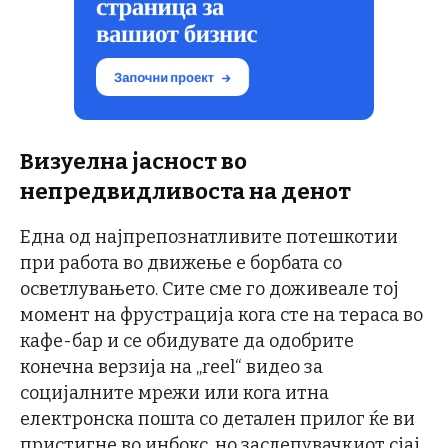
Визуелна јасност во
непредвидливоста на денот
Една од најпрепознатливите потешкотии
при работа во движење е борбата со
осветлувањето. Сите сме го доживеале тој
момент на фрустрација кога сте на тераса во
кафе-бар и се обидувате да одобрите
конечна верзија на „reel“ видео за
социјалните мрежи или кога итна
електронска пошта со детален прилог ќе ви
пристигне во инбокс, но заслепувачкиот сјај