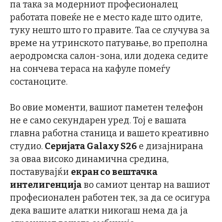
па така за модерниот професионалец
работата повеќе не е место каде што одите,
туку нешто што го правите. Таа се случува за
време на утринското патување, во преполна
аеродромска салон-зона, или додека седите
на сончева тераса на кафуле помеѓу
состаноците.
Во овие моменти, вашиот паметен телефон
не е само секундарен уред. Тој е вашата
главна работна станица и вашето креативно
студио.
Серијата Galaxy S26
е дизајнирана
за оваа високо динамична средина,
поставувајќи
екран со вештачка
интелигенција
во самиот центар на вашиот
професионален работен тек, за да се осигура
дека вашите алатки никогаш нема да ја