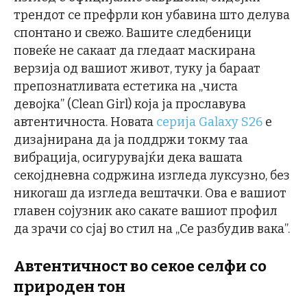
трендот се префрли кон убавина што делува
спонтано и свежо. Вашите следбеници
повеќе не сакаат да гледаат маскирана
верзија од вашиот живот, туку ја бараат
препознатливата естетика на „чиста
девојка” (Clean Girl) која ја прославува
автентичноста. Новата
серија Galaxy S26
е
дизајнирана да ја поддржи токму таа
вибрација, осигурувајќи дека вашата
секојдневна содржина изгледа луксузно, без
никогаш да изгледа вештачки. Ова е вашиот
главен сојузник ако сакате вашиот профил
да зрачи со сјај во стил на „Се разбудив вака”.
Автентичност во секое селфи со
природен тон