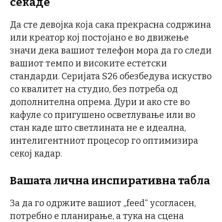
секаде
Да сте девојка која сака прекрасна содржина
или креатор кој постојано е во движење
значи дека вашиот телефон мора да го следи
вашиот темпо и високите естетски
стандарди. Серијата S26 обезбедува искуство
со квалитет на студио, без потреба од
дополнителна опрема. Дури и ако сте во
кафуле со пригушено осветлување или во
стан каде што светлината не е идеална,
интелигентниот процесор го оптимизира
секој кадар.
Вашата лична инспиративна табла
За да го одржите вашиот „feed“ усогласен,
потребно е планирање, а тука на сцена