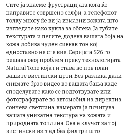
Сите ја знаеме фрустрацијата кога ќе
направите совршено селфи, а телефонот
толку многу ќе ви ја измазни кожата што
изгледате како кукла за облека. Ја губите
текстурата и пегите, додека вашата боја на
кожа добива чуден сивкав тон кој
едноставно не сте вие. Серијата S26 го
решава овој проблем преку технологијата
Natural Tone која ги става во прв план
вашите вистински црти. Без разлика дали
снимате брзо видео во вашата бања каде
споделувате како се подготвувате или
фотографирате во автомобил на директна
сончева светлина, камерата ја почитува
вашата уникатна текстура на кожата и
природната топлина. Ова е клучот за тој
вистински изглед без филтри што