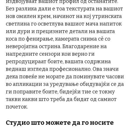
издвојуваат вашиот профил од останатите.
Без разлика дали е тоа текстурата на вашиот
нов омилен крем, начинот на кој утринската
светлина го осветлува вашиот мача напиток
или дури и прецизните детали на вашата
коса по фенирање, камерата снима сè со
неверојатна острина. Благодарение на
напредните сензори кои верно ги
репродуцираат боите, вашата содржина
веднаш изгледа професионално. Ова значи
дека повеќе не морате да поминувате часови
во апликации за уредување обидувајќи се да
ги поправите боите, бидејќи тие се токму
такви какви што треба да бидат од самиот
почеток.
Студио што можете да го носите