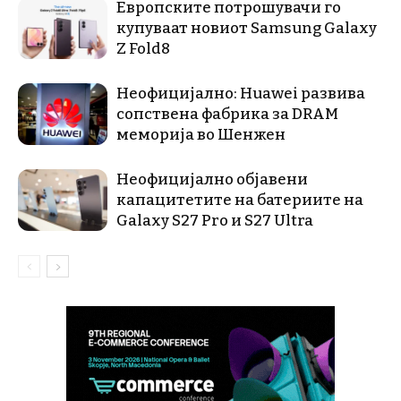
Европските потрошувачи го
купуваат новиот Samsung Galaxy
Z Fold8
Неофицијално: Huawei развива
сопствена фабрика за DRAM
меморија во Шенжен
Неофицијално објавени
капацитетите на батериите на
Galaxy S27 Pro и S27 Ultra