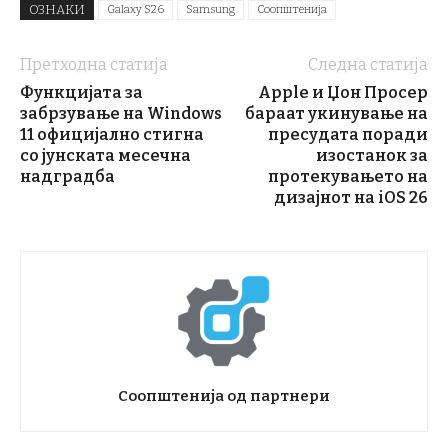
ОЗНАКИ
Galaxy S26
Samsung
Соопштенија
Претходна статија
Следна статија
Функцијата за
Apple и Џон Просер
забрзување на Windows
бараат укинување на
11 официјално стигна
пресудата поради
со јунската месечна
изостанок за
надградба
протекувањето на
дизајнот на iOS 26
Соопштенија од партнери