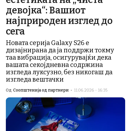
девојка“: Вашиот
најприроден изглед до
сега
Новата серија Galaxy S26 е
дизајнирана да ја поддржи токму
таа вибрација, осигурувајќи дека
вашата секојдневна содржина
изгледа луксузно, без никогаш да
изгледа вештачки
Од
Соопштенија од партнери
-
11.06.2026 - 16:35