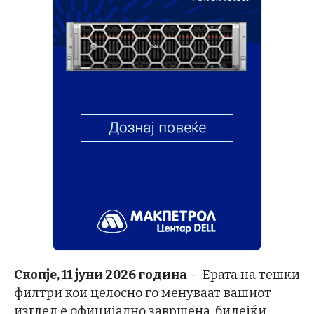
Скопје, 11 јуни 2026 година
– Ерата на тешки
филтри кои целосно го менуваат вашиот
изглед е официјално завршена, бидејќи