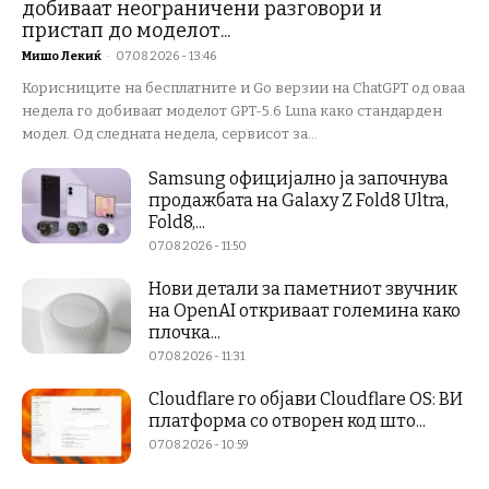
добиваат неограничени разговори и
пристап до моделот...
Мишо Лекиќ
-
07.08.2026 - 13:46
Корисниците на бесплатните и Go верзии на ChatGPT од оваа
недела го добиваат моделот GPT-5.6 Luna како стандарден
модел. Од следната недела, сервисот за...
Samsung официјално ја започнува
продажбата на Galaxy Z Fold8 Ultra,
Fold8,...
07.08.2026 - 11:50
Нови детали за паметниот звучник
на OpenAI откриваат големина како
плочка...
07.08.2026 - 11:31
Cloudflare го објави Cloudflare OS: ВИ
платформа со отворен код што...
07.08.2026 - 10:59