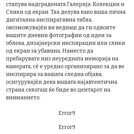
стапува надградената Галерија: Колекции и
Слики од екран. Таа делува како ваша лична
дигитална инспиративна табла,
овозможувајќи ви веднаш да ги одвоите
вашите дневни фотографии од идеи за
облека, дизајнерски инспирации или слики
од екран за убавина. Наместо да
пребарувате низ неуредната меморија на
камерата, сè е уредно организирано за да ве
инспирира за вашата следна објава,
осигурувајќи дека вашата најавтентична
страна секогаш ќе биде во центарот на
вниманието.
Error9
Error9